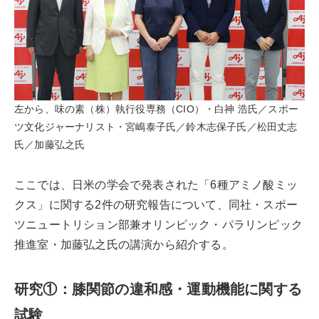
左から、味の素（株）執行役専務（CIO）・白神 浩氏／スポー
ツ文化ジャーナリスト・宮嶋泰子氏／鈴木志保子氏／松田丈志
氏／加藤弘之氏
ここでは、日米の学会で発表された「6種アミノ酸ミッ
クス」に関する2件の研究報告について、同社・スポー
ツニュートリション部兼オリンピック・パラリンピック
推進室・加藤弘之氏の講演から紹介する。
研究①：膝関節の違和感・運動機能に関する
試験