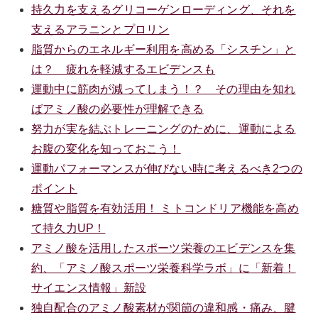
持久力を支えるグリコーゲンローディング、それを
支えるアラニンとプロリン
脂質からのエネルギー利用を高める「シスチン」と
は？ 疲れを軽減するエビデンスも
運動中に筋肉が減ってしまう！？ その理由を知れ
ばアミノ酸の必要性が理解できる
努力が実を結ぶトレーニングのために、運動による
お腹の変化を知っておこう！
運動パフォーマンスが伸びない時に考えるべき2つの
ポイント
糖質や脂質を有効活用！ ミトコンドリア機能を高め
て持久力UP！
アミノ酸を活用したスポーツ栄養のエビデンスを集
約、「アミノ酸スポーツ栄養科学ラボ」に「新着！
サイエンス情報」新設
独自配合のアミノ酸素材が関節の違和感・痛み、腱