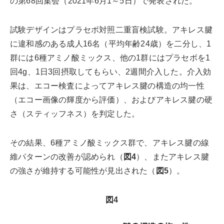
の第68回集会（2021年6月1～5日）で発表された。
試験デザインはプラセボ対照二重盲検試験。アキレス腱
に違和感のある成人16名（平均年齢24歳）を二分し、1
群には6種アミノ酸ミックス、他の1群にはプラセボを1
回4g、1日3回摂取してもらい、2週間介入した。介入効
果は、エコー検査によってアキレス腱の構造の均一性
（エコー画像の輝度から評価）、およびアキレス腱の硬
さ（スティッフネス）を判定した。
その結果、6種アミノ酸ミックス群で、アキレス腱の線
維パターンの改善が認められ（
図4
）、またアキレス腱
の強さが維持する可能性が見出された（
図5
）。
図4