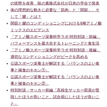
の状態を改善 味の素株式会社が日米の学会で発表
体の理想的な動きに必要な「筋肉」と「関節」、そ
して「腱」とは？
関節と腱のコンディショニングにおける6種アミノ酸
ミックスのエビデンス
「アミノ酸スポーツ栄養科学ラボ 特別対談・前編」
パフォーマンスを最大化するトレーニングと食生活
「アミノ酸スポーツ栄養科学ラボ 特別対談・後編」
適切なコンディショニングがピークを高める
公認スポーツ栄養士が解説する「バランスのよい食
事と補食のキホン①」
公認スポーツ栄養士が解説する「バランスのよい食
事と補食のキホン②」
特別対談・サッカー前編「高校生サッカー部員が普
段したほうが良いこと、試合前にしたほうが良いこ
と」