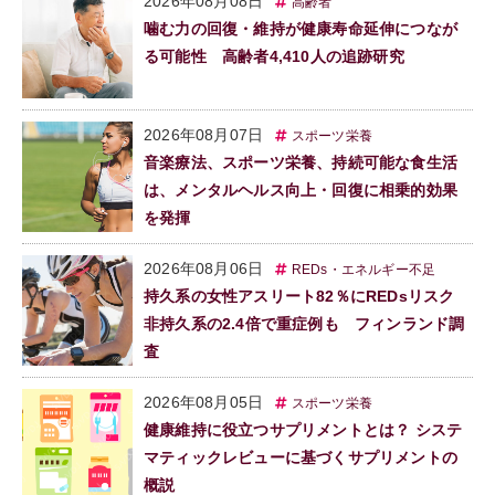
2026年08月08日
高齢者
噛む力の回復・維持が健康寿命延伸につなが
る可能性 高齢者4,410人の追跡研究
2026年08月07日
スポーツ栄養
音楽療法、スポーツ栄養、持続可能な食生活
は、メンタルヘルス向上・回復に相乗的効果
を発揮
2026年08月06日
REDs・エネルギー不足
持久系の女性アスリート82％にREDsリスク
非持久系の2.4倍で重症例も フィンランド調
査
2026年08月05日
スポーツ栄養
健康維持に役立つサプリメントとは？ システ
マティックレビューに基づくサプリメントの
概説