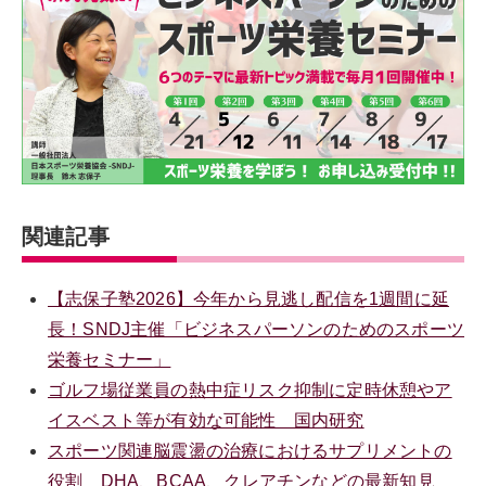
関連記事
【志保子塾2026】今年から見逃し配信を1週間に延
長！SNDJ主催「ビジネスパーソンのためのスポーツ
栄養セミナー」
ゴルフ場従業員の熱中症リスク抑制に定時休憩やア
イスベスト等が有効な可能性 国内研究
スポーツ関連脳震盪の治療におけるサプリメントの
役割 DHA、BCAA、クレアチンなどの最新知見