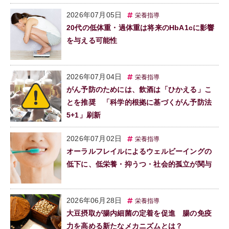
2026年07月05日
栄養指導
20代の低体重・過体重は将来のHbA1cに影響
を与える可能性
2026年07月04日
栄養指導
がん予防のためには、飲酒は「ひかえる」こ
とを推奨 「科学的根拠に基づくがん予防法
5+1」刷新
2026年07月02日
栄養指導
オーラルフレイルによるウェルビーイングの
低下に、低栄養・抑うつ・社会的孤立が関与
2026年06月28日
栄養指導
大豆摂取が腸内細菌の定着を促進 腸の免疫
力を高める新たなメカニズムとは？