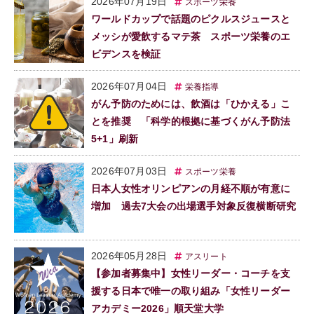
2026年07月19日
スポーツ栄養
ワールドカップで話題のピクルスジュースと
メッシが愛飲するマテ茶 スポーツ栄養のエ
ビデンスを検証
2026年07月04日
栄養指導
がん予防のためには、飲酒は「ひかえる」こ
とを推奨 「科学的根拠に基づくがん予防法
5+1」刷新
2026年07月03日
スポーツ栄養
日本人女性オリンピアンの月経不順が有意に
増加 過去7大会の出場選手対象反復横断研究
2026年05月28日
アスリート
【参加者募集中】女性リーダー・コーチを支
援する日本で唯一の取り組み「女性リーダー
アカデミー2026」順天堂大学