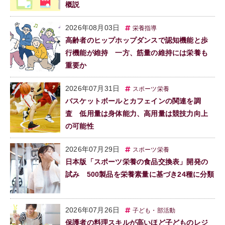
概説
2026年08月03日
栄養指導
高齢者のヒップホップダンスで認知機能と歩
行機能が維持 一方、筋量の維持には栄養も
重要か
2026年07月31日
スポーツ栄養
バスケットボールとカフェインの関連を調
査 低用量は身体能力、高用量は競技力向上
の可能性
2026年07月29日
スポーツ栄養
日本版「スポーツ栄養の食品交換表」開発の
試み 500製品を栄養素量に基づき24種に分類
2026年07月26日
子ども・部活動
保護者の料理スキルが高いほど子どものレジ