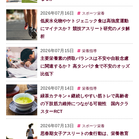
2026年07月16日
スポーツ栄養
低炭水化物やケトジェニック食は高強度運動
にマイナスか？ 競技アスリート研究のメタ解
析
2026年07月15日
栄養指導
主要栄養素の摂取バランスは不安や自殺念慮
に関連するか？ 高タンパク食で不安のオッズ
比低下
2026年07月14日
栄養指導
緑茶カテキン＋継続しやすい筋トレで高齢者
の下肢筋力維持につながる可能性 国内クラ
スターRCT
2026年07月13日
スポーツ栄養
思春期女子アスリートの食行動は、栄養教育