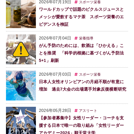
2026年07月19日
スポーツ栄養
ワールドカップで話題のピクルスジュースと
メッシが愛飲するマテ茶 スポーツ栄養のエ
ビデンスを検証
2026年07月04日
栄養指導
がん予防のためには、飲酒は「ひかえる」こ
とを推奨 「科学的根拠に基づくがん予防法
5+1」刷新
2026年07月03日
スポーツ栄養
日本人女性オリンピアンの月経不順が有意に
増加 過去7大会の出場選手対象反復横断研究
2026年05月28日
アスリート
【参加者募集中】女性リーダー・コーチを支
援する日本で唯一の取り組み「女性リーダー
アカデミー2026」順天堂大学