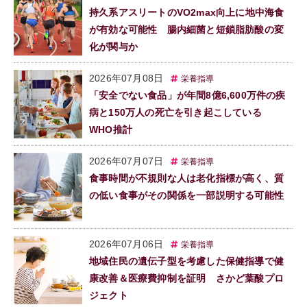
持久系アスリートのVO2max向上に地中海食
が有効な可能性 腸内細菌と短鎖脂肪酸の変
化が関与か
2026年07月08日
栄養指導
「安全でない食品」が年間8億6,600万件の疾
病と150万人の死亡を引き起こしている
WHO推計
2026年07月07日
栄養指導
食事時間が不規則な人は老化指標が高く、質
の低い食事がその関係を一部説明する可能性
2026年07月06日
栄養指導
地域住民の遺伝子型を考慮した保健指導で健
康改善＆医療費抑制を証明 さかど葉酸プロ
ジェクト