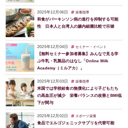
2025年12月06日
栄養指導
和食がパーキンソン病の進行を抑制する可能
性 日本人と台湾人の腸内細菌比較で示唆
2025年12月04日
セミナー・イベント
【無料セミナー参加者募集】みんなで見る学
ぶ牛乳・乳製品のはなし「Online Milk
Academy（ミルアカ）」
2025年12月03日
栄養指導
米国では学校給食の無償化により子どもたち
の高血圧が減少 栄養バランスの改善とBMI低
下が関与
2025年12月02日
スポーツ栄養
食品でエルゴジェニックサプリを代替可能