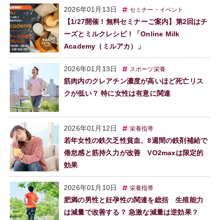
2026年01月13日
セミナー・イベント
【1/27開催！無料セミナーご案内】第2回はチ
ーズとミルクレシピ！「Online Milk
Academy（ミルアカ）」
2026年01月13日
スポーツ栄養
筋肉内のクレアチン濃度が高いほど死亡リス
クが低い？ 特に女性は有意に関連
2026年01月12日
栄養指導
若年女性の鉄欠乏性貧血、8週間の鉄剤補給で
倦怠感と筋持久力が改善 VO2maxは限定的
効果
2026年01月10日
栄養指導
肥満の男性と妊孕性の関連を総括 生殖能力
は減量で改善する？ 急激な減量は逆効果？