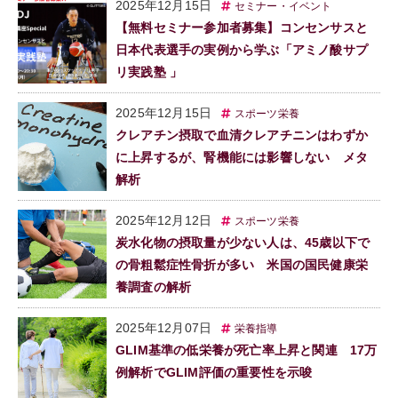
2025年12月15日
セミナー・イベント
【無料セミナー参加者募集】コンセンサスと
日本代表選手の実例から学ぶ「アミノ酸サプ
リ実践塾 」
2025年12月15日
スポーツ栄養
クレアチン摂取で血清クレアチニンはわずか
に上昇するが、腎機能には影響しない メタ
解析
2025年12月12日
スポーツ栄養
炭水化物の摂取量が少ない人は、45歳以下で
の骨粗鬆症性骨折が多い 米国の国民健康栄
養調査の解析
2025年12月07日
栄養指導
GLIM基準の低栄養が死亡率上昇と関連 17万
例解析でGLIM評価の重要性を示唆