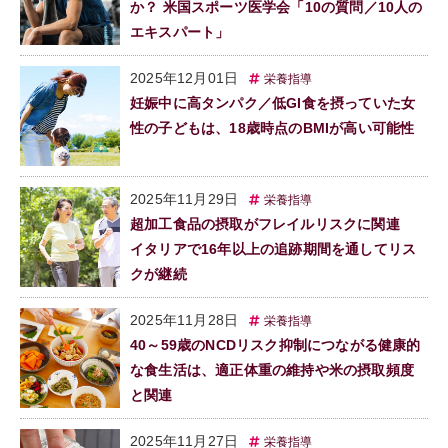
か？ 米国スポーツ医学会「10の質問／10人の
エキスパート」
2025年12月01日
栄養指導
妊娠中に高タンパク／低GI食を摂っていた女
性の子どもは、18歳時点のBMIが高い可能性
2025年11月29日
栄養指導
超加工食品の摂取がフレイルリスクに関連
イタリアで16年以上の追跡期間を通してリス
クが継続
2025年11月28日
栄養指導
40～59歳のNCDリスク抑制につながる健康的
な食生活は、適正体重の維持や米の摂取頻度
と関連
2025年11月27日
栄養指導