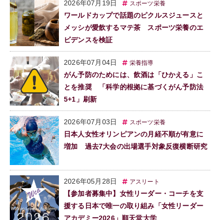
2026年07月19日
スポーツ栄養
ワールドカップで話題のピクルスジュースと
メッシが愛飲するマテ茶 スポーツ栄養のエ
ビデンスを検証
2026年07月04日
栄養指導
がん予防のためには、飲酒は「ひかえる」こ
とを推奨 「科学的根拠に基づくがん予防法
5+1」刷新
2026年07月03日
スポーツ栄養
日本人女性オリンピアンの月経不順が有意に
増加 過去7大会の出場選手対象反復横断研究
2026年05月28日
アスリート
【参加者募集中】女性リーダー・コーチを支
援する日本で唯一の取り組み「女性リーダー
アカデミー2026」順天堂大学