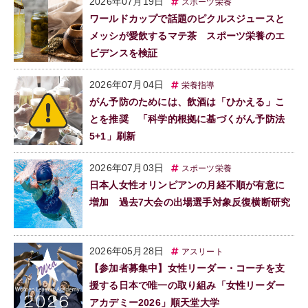
2026年07月19日
スポーツ栄養
ワールドカップで話題のピクルスジュースと
メッシが愛飲するマテ茶 スポーツ栄養のエ
ビデンスを検証
2026年07月04日
栄養指導
がん予防のためには、飲酒は「ひかえる」こ
とを推奨 「科学的根拠に基づくがん予防法
5+1」刷新
2026年07月03日
スポーツ栄養
日本人女性オリンピアンの月経不順が有意に
増加 過去7大会の出場選手対象反復横断研究
2026年05月28日
アスリート
【参加者募集中】女性リーダー・コーチを支
援する日本で唯一の取り組み「女性リーダー
アカデミー2026」順天堂大学