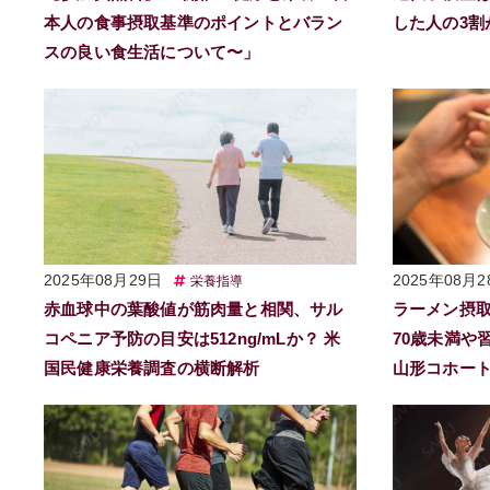
本人の食事摂取基準のポイントとバラン
した人の3割
スの良い食生活について〜」
2025年08月29日
2025年08月2
栄養指導
赤血球中の葉酸値が筋肉量と相関、サル
ラーメン摂
コペニア予防の目安は512ng/mLか？ 米
70歳未満
国民健康栄養調査の横断解析
山形コホー