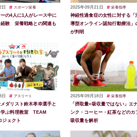
2日
2025年09月21日
スポーツ栄養
栄養指導
ーの4人に1人がレース中に
神経性過食症の女性に対する「
を経験 栄養戦略との関連も
導型オンライン認知行動療法」
が判明
8日
2025年09月18日
アスリート
栄養指導
金メダリスト鈴木孝幸選手と
「摂取量=吸収量ではない」エ
学ぶ料理教室 TEAM
ンク・コーヒー・紅茶などのカ
プロジェクト
吸収量を解析