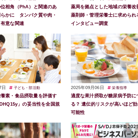
位相角（PhA）と関連のあ
薬局を拠点とした地域の栄養改
明らかに タンパク質や肉・
薬剤師・管理栄養士に求めら
と有意な関連
インタビュー調査
7日
2025年09月06日
子ども・部活動
栄養指導
栄養素・食品摂取量を評価す
適度な果汁摂取が糖尿病予防に
DHQ15y」の妥当性を全国規
る？ 遺伝的リスクが高いほど
可能性