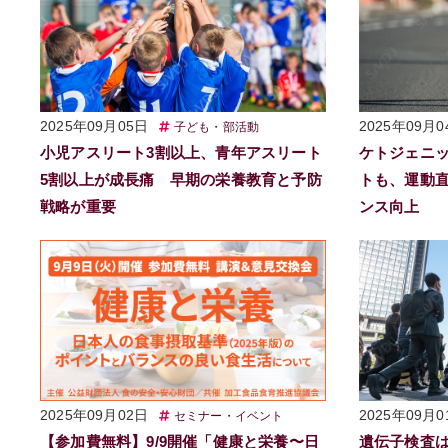
2025年09月05日
2025年09月0
子ども・部活動
小児アスリート3割以上、青年アスリート
ケトジェニ
5割以上が成長痛 早期の栄養教育と予防
トも、運動
戦略が重要
ンス向上
2025年09月02日
2025年09月0
セミナー・イベント
【参加費無料】9/9開催「健康と栄養〜日
遺伝子検査は