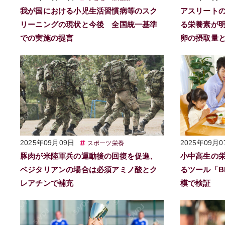
我が国における小児生活習慣病等のスク
アスリートの
リーニングの現状と今後 全国統一基準
る栄養素が
での実施の提言
卵の摂取量
2025年09月09日
2025年09月0
スポーツ栄養
豚肉が米陸軍兵の運動後の回復を促進、
小中高生の
ベジタリアンの場合は必須アミノ酸とク
るツール「B
レアチンで補充
模で検証