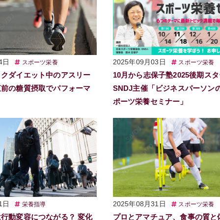
4日
2025年09月03日
スポーツ栄養
スポーツ栄養
ックダイエット中のアスリー
10月から志保子塾2025後期スタ
直前の糖質摂取でパフォーマ
SNDJ主催「ビジネスパーソン
ポーツ栄養セミナー」
1日
2025年08月31日
栄養指導
スポーツ栄養
行動変容につながる？ 変化
プロとアマチュア、食事の質と