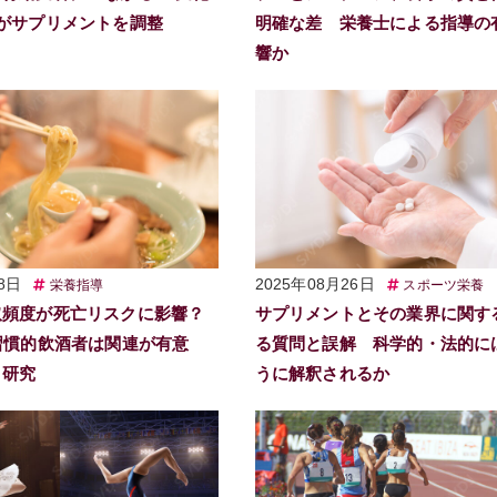
がサプリメントを調整
明確な差 栄養士による指導の
響か
8日
2025年08月26日
栄養指導
スポーツ栄養
取頻度が死亡リスクに影響？
サプリメントとその業界に関す
や習慣的飲酒者は関連が有意
る質問と誤解 科学的・法的に
ト研究
うに解釈されるか