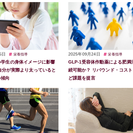
5日
2025年09月24日
栄養指導
栄養指導
小学生の身体イメージに影響
GLP-1受容体作動薬による肥満
自分が実際より太っていると
続可能か？ リバウンド・コス
い傾向
ど課題を提言