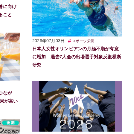
善に向け
れること
2026年07月03日
スポーツ栄養
日本人女性オリンピアンの月経不順が有意
に増加 過去7大会の出場選手対象反復横断
研究
つなが
効果が高い