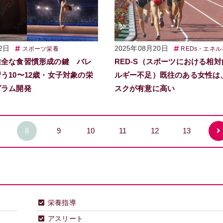
2日
2025年08月20日
スポーツ栄養
REDs・エネ
健全な食習慣形成の鍵 バレ
RED-S（スポーツにおける相
う10〜12歳・女子対象の栄
ルギー不足）既往のある女性は
グラム開発
スクが有意に高い
8
9
10
11
12
13
栄養指導
アスリート