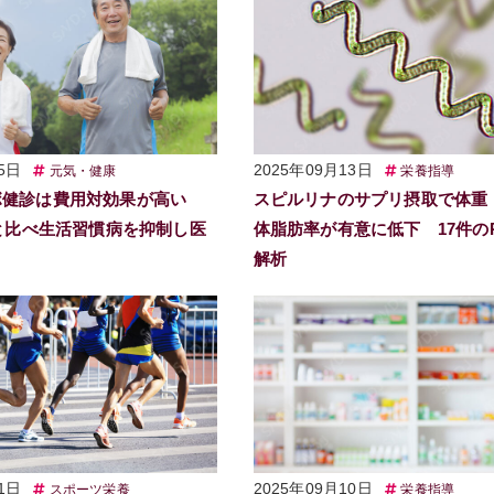
5日
2025年09月13日
元気・健康
栄養指導
ボ健診は費用対効果が高い
スピルリナのサプリ摂取で体重・
前と比べ生活習慣病を抑制し医
体脂肪率が有意に低下 17件の
解析
1日
2025年09月10日
スポーツ栄養
栄養指導