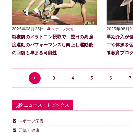
2025年08月25日
2025年08月2
スポーツ栄養
就寝前のメラトニン摂取で、翌日の高強
早期介入が
度運動のパフォーマンスし向上し運動後
エや体操を習
の回復も早まる可能性
養教育プロ
3
4
5
6
7
ニュース・トピックス
スポーツ栄養
元気・健康