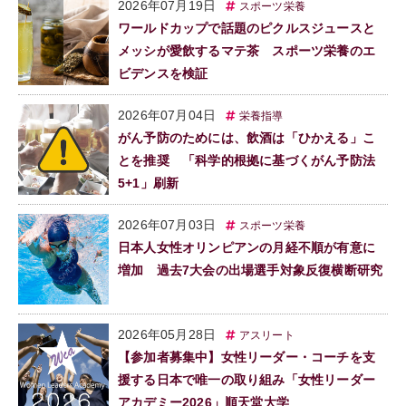
2026年07月19日
スポーツ栄養
ワールドカップで話題のピクルスジュースと
メッシが愛飲するマテ茶 スポーツ栄養のエ
ビデンスを検証
2026年07月04日
栄養指導
がん予防のためには、飲酒は「ひかえる」こ
とを推奨 「科学的根拠に基づくがん予防法
5+1」刷新
2026年07月03日
スポーツ栄養
日本人女性オリンピアンの月経不順が有意に
増加 過去7大会の出場選手対象反復横断研究
2026年05月28日
アスリート
【参加者募集中】女性リーダー・コーチを支
援する日本で唯一の取り組み「女性リーダー
アカデミー2026」順天堂大学