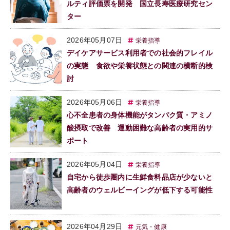
ルティ評価票を開発 国立長寿医療研究セン
ター
2026年05月07日
栄養指導
デイケアサービス利用者での社会的フレイル
の実態 食欲や栄養状態との関連の横断的検
討
2026年05月06日
栄養指導
心不全患者の身体機能がタンパク質・アミノ
酸摂取で改善 運動困難な高齢者の実用的サ
ポート
2026年05月04日
栄養指導
自宅から徒歩圏内に生鮮食料品店が少ないと
高齢者のウェルビーイングが低下する可能性
2026年04月29日
元気・健康