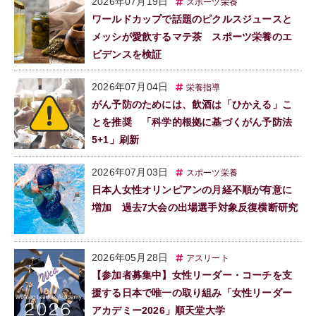
2026年07月19日
スポーツ栄養
ワールドカップで話題のピクルスジュースと
メッシが愛飲するマテ茶 スポーツ栄養のエ
ビデンスを検証
2026年07月04日
栄養指導
がん予防のためには、飲酒は「ひかえる」こ
とを推奨 「科学的根拠に基づくがん予防法
5+1」刷新
2026年07月03日
スポーツ栄養
日本人女性オリンピアンの月経不順が有意に
増加 過去7大会の出場選手対象反復横断研究
2026年05月28日
アスリート
【参加者募集中】女性リーダー・コーチを支
援する日本で唯一の取り組み「女性リーダー
アカデミー2026」順天堂大学