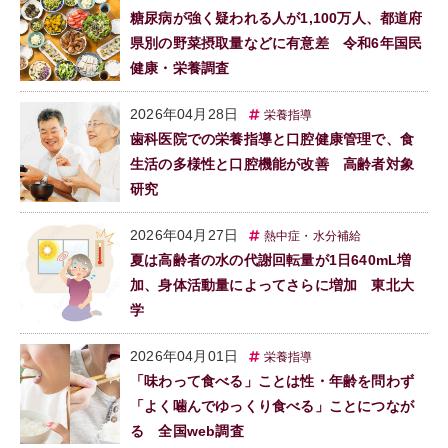
糖尿病が強く疑われる人が1,100万人、都道府
県別の野菜摂取量などに有意差 令和6年国民
健康・栄養調査
2026年04月28日
栄養指導
歯科医院での栄養指導と口腔健康管理で、食
生活の多様性と口腔機能が改善 高齢者対象
研究
2026年04月27日
熱中症・水分補給
夏は高齢者の水の代謝回転量が1日640mL増
加、身体活動量によってさらに増加 東北大
学
2026年04月01日
栄養指導
「味わって食べる」ことは性・年齢を問わず
「よく噛んでゆっくり食べる」ことにつなが
る 全国web調査