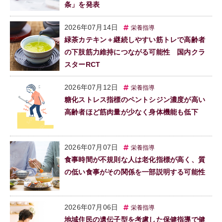
条」を発表
2026年07月14日
栄養指導
緑茶カテキン＋継続しやすい筋トレで高齢者
の下肢筋力維持につながる可能性 国内クラ
スターRCT
2026年07月12日
栄養指導
糖化ストレス指標のペントシジン濃度が高い
高齢者ほど筋肉量が少なく身体機能も低下
2026年07月07日
栄養指導
食事時間が不規則な人は老化指標が高く、質
の低い食事がその関係を一部説明する可能性
2026年07月06日
栄養指導
地域住民の遺伝子型を考慮した保健指導で健