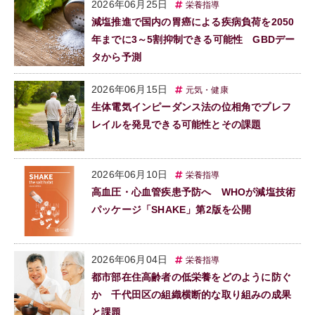
2026年06月25日
栄養指導
減塩推進で国内の胃癌による疾病負荷を2050
年までに3～5割抑制できる可能性 GBDデー
タから予測
2026年06月15日
元気・健康
生体電気インピーダンス法の位相角でプレフ
レイルを発見できる可能性とその課題
2026年06月10日
栄養指導
高血圧・心血管疾患予防へ WHOが減塩技術
パッケージ「SHAKE」第2版を公開
2026年06月04日
栄養指導
都市部在住高齢者の低栄養をどのように防ぐ
か 千代田区の組織横断的な取り組みの成果
と課題