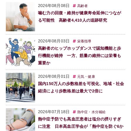
2026年08月08日
高齢者
噛む力の回復・維持が健康寿命延伸につなが
る可能性 高齢者4,410人の追跡研究
2026年08月03日
栄養指導
高齢者のヒップホップダンスで認知機能と歩
行機能が維持 一方、筋量の維持には栄養も
重要か
2026年08月01日
元気・健康
国内150万人の歩数格差を可視化、地域・社会
経済により歩数格差は最大で2倍に
2026年07月18日
熱中症・水分補給
熱中症予防でも高血圧患者は塩分の摂りすぎ
に注意 日本高血圧学会が「熱中症を防ぐ6か