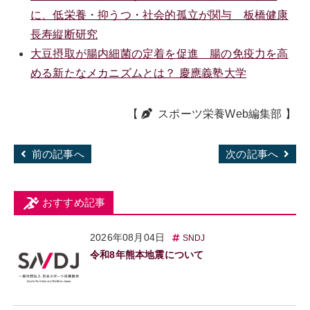
に、低栄養・抑うつ・社会的孤立が関与 板橋健康
長寿縦断研究
大豆摂取が腸内細菌の定着を促進 腸の免疫力を高
める新たなメカニズムとは？ 慶應義塾大学
【
スポーツ栄養Web編集部
】
前の記事へ
次の記事へ
おすすめ記事
2026年08月04日
SNDJ
令和8年熊本地震について