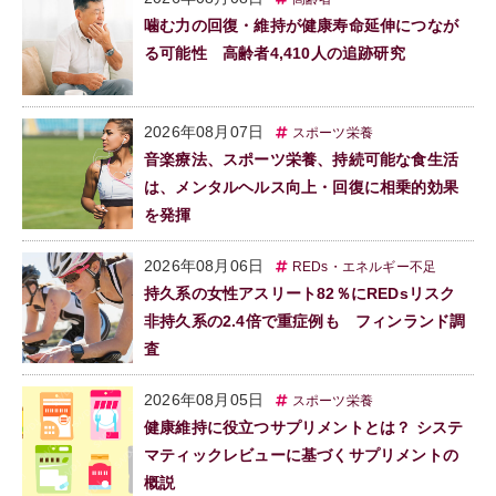
噛む力の回復・維持が健康寿命延伸につなが
る可能性 高齢者4,410人の追跡研究
2026年08月07日
スポーツ栄養
音楽療法、スポーツ栄養、持続可能な食生活
は、メンタルヘルス向上・回復に相乗的効果
を発揮
2026年08月06日
REDs・エネルギー不足
持久系の女性アスリート82％にREDsリスク
非持久系の2.4倍で重症例も フィンランド調
査
2026年08月05日
スポーツ栄養
健康維持に役立つサプリメントとは？ システ
マティックレビューに基づくサプリメントの
概説