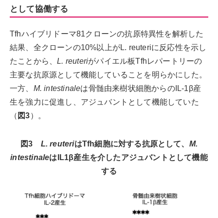
として協働する
Tfhハイブリドーマ81クローンの抗原特異性を解析した
結果、全クローンの10%以上がL. reuteriに反応性を示し
たことから、
L. reuteri
がパイエル板Tfhレパートリーの
主要な抗原源として機能していることを明らかにした。
一方、
M. intestinale
は骨髄由来樹状細胞からのIL-1β産
生を強力に促進し、アジュバントとして機能していた
（
図3
）。
図3
L. reuteri
はTfh細胞に対する抗原として、
M.
intestinale
はIL1β産⽣を介したアジュバントとして機能
する