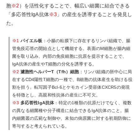
胞
※2
）を活性化することで、幅広い細菌に結合できる
「多応答性IgA抗体
※3
」の産生を誘導することを発見し
た。
※1
パイエル板
：小腸の粘膜下に存在するリンパ組織で、腸
管免疫応答の開始点として機能する。表面のM細胞が腸内細
菌を取り込み、内部の免疫細胞に抗原を提示することで、
IgA抗体の産生やT細胞の分化を誘導する。
※2
濾胞性ヘルパーT（Tfh）細胞
：リンパ組織の胚中心に局
在するCD4陽性T細胞の一種で、B細胞の抗体産生を助ける役
割を担う。転写因子Bcl-6とケモカイン受容体CXCR5の発現
を特徴とし、高親和性抗体の産生に不可欠。
※3
多応答性IgA抗体
：特定の1種類の抗原だけでなく、複数
の異なる細菌種や分子構造に結合できるIgA抗体のこと。腸
内細菌叢の広範な制御や、未知の病原菌に対する初期防御に
寄与すると考えられている。