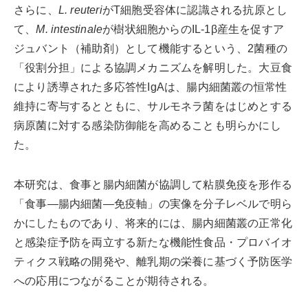
さらに、
L. reuteri
がT細胞受容体に認識される抗原とし
て、
M. intestinale
が樹状細胞からのIL-1β産生を促すア
ジュバント（補助剤）として機能するという、2菌種の
「役割分担」による協調メカニズムを解明した。大豆食
により誘導された多応答性IgAは、腸内細菌叢の恒常性
維持に寄与するとともに、サルモネラ菌をはじめとする
病原菌に対する感染防御能を高めることも明らかにし
た。
本研究は、食事と腸内細菌が協調して粘膜免疫を形作る
「食事—腸内細菌—免疫軸」の実像を分子レベルで明ら
かにしたものであり、将来的には、腸内細菌叢の正常化
と感染症予防を両立する新たな機能性食品・プロバイオ
ティクス戦略の開発や、離乳期の栄養に基づく予防医学
への応用につながることが期待される。