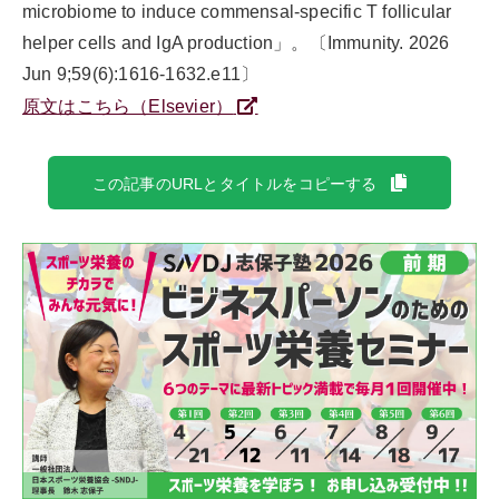
microbiome to induce commensal-specific T follicular
helper cells and IgA production」。〔Immunity. 2026
Jun 9;59(6):1616-1632.e11〕
原文はこちら（Elsevier）
この記事のURLとタイトルをコピーする