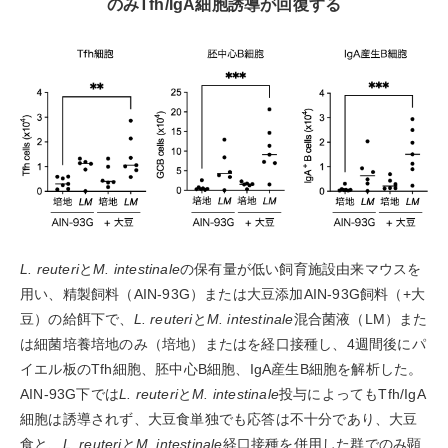
のみTfh/IgA細胞誘導が回復する
L. reuteri
と
M. intestinale
の保有量が低い飼育施設由来マウスを
⽤い、精製飼料（AIN-93G）または⼤⾖添加AIN-93G飼料（+⼤
⾖）の給餌下で、
L. reuteri
と
M. intestinale
混合菌液（LM）また
は細菌培養培地のみ（培地）またはを経⼝接種し、4週間後にパ
イエル板のTfh細胞、胚中⼼B細胞、IgA産⽣B細胞を解析した。
AIN-93G下では
L. reuteri
と
M. intestinale
投与によってもTfh/IgA
細胞は誘導されず、⼤⾖⾷単独でも応答は不十分であり、⼤⾖
⾷と、
L. reuteri
と
M. intestinale
経⼝接種を併⽤した群でのみ顕