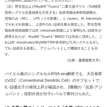
にcognateに認識されていることが示された。
-/-
-/-
（右）野生型およびMyd88
Ticam1
二重欠損マウス（Toll様受
容体シグナル伝達経路を欠失する）由来骨髄由来樹状細胞を、
培地のみ（NC）、LPS（リポ多糖）、
L. reuteri
、
M. intestinale
でそれぞれ刺激し、上清中のIL-1β産生量を測定した。野生型骨
髄由来樹状細胞では
M. intestinale
刺激により著明なIL-1β産生が
-/-
-/-
誘導されたが、Myd88
Ticam1
BMDCでは完全に消失した。こ
れは
M. intestinale
がMyD88/TRIF依存的なTLRシグナルを介し
てIL-1β産生を促進し、アジュバントとして機能することを示
す。
（出典：慶應義塾大学）
パイエル板のシングルセルRNA-seq解析でも、大豆食群
のcDC（Conventional Dendritic Cell）のサブセットで
IL-1β遺伝子の発現上昇が確認され、2菌種の「抗原-アジ
ュバント」役割分担が分子レベルで裏付けられた。