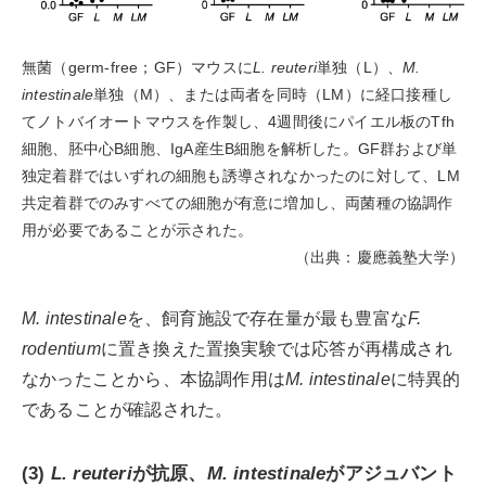
無菌（germ-free；GF）マウスに
L. reuteri
単独（L）、
M.
intestinale
単独（M）、または両者を同時（LM）に経口接種し
てノトバイオートマウスを作製し、4週間後にパイエル板のTfh
細胞、胚中心B細胞、IgA産生B細胞を解析した。GF群および単
独定着群ではいずれの細胞も誘導されなかったのに対して、LM
共定着群でのみすべての細胞が有意に増加し、両菌種の協調作
用が必要であることが示された。
（出典：慶應義塾大学）
M. intestinale
を、飼育施設で存在量が最も豊富な
F.
rodentium
に置き換えた置換実験では応答が再構成され
なかったことから、本協調作用は
M. intestinale
に特異的
であることが確認された。
(3)
L. reuteri
が抗原、
M. intestinale
がアジュバント