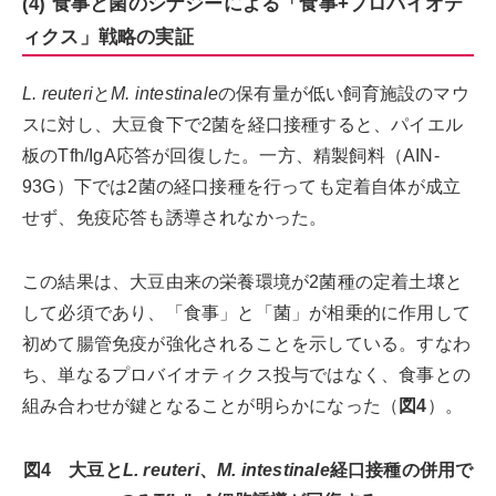
(4) 食事と菌のシナジーによる「食事+プロバイオテ
ィクス」戦略の実証
L. reuteri
と
M. intestinale
の保有量が低い飼育施設のマウ
スに対し、大豆食下で2菌を経口接種すると、パイエル
板のTfh/IgA応答が回復した。一方、精製飼料（AIN-
93G）下では2菌の経口接種を行っても定着自体が成立
せず、免疫応答も誘導されなかった。
この結果は、大豆由来の栄養環境が2菌種の定着土壌と
して必須であり、「食事」と「菌」が相乗的に作用して
初めて腸管免疫が強化されることを示している。すなわ
ち、単なるプロバイオティクス投与ではなく、食事との
組み合わせが鍵となることが明らかになった（
図4
）。
図4 ⼤⾖と
L. reuteri
、
M. intestinale
経⼝接種の併⽤で