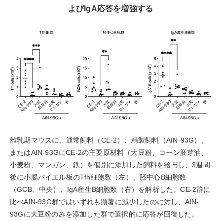
よびIgA応答を増強する
離乳期マウスに、通常飼料（CE-2）、精製飼料（AIN-93G）、
またはAIN-93GにCE-2の主要原材料（大豆粉、コーン胚芽油、
小麦粉、マンガン、鉄）を個別に添加した飼料を給与し、3週間
後に小腸パイエル板のTfh細胞数（左）、胚中心B細胞数
（GCB、中央）、IgA産生B細胞数（右）を解析した。CE-2群に
比べAIN-93G群ではいずれも顕著に減少したのに対し、AIN-
93Gに大豆粉のみを添加した群で選択的に応答が回復した。