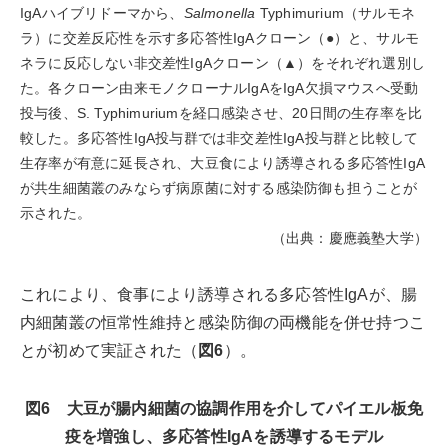
IgAハイブリドーマから、
Salmonella
Typhimurium（サルモネ
ラ）に交差反応性を示す多応答性IgAクローン（●）と、サルモ
ネラに反応しない⾮交差性IgAクローン（▲）をそれぞれ選別し
た。各クローン由来モノクローナルIgAをIgA⽋損マウスへ受動
投与後、S. Typhimuriumを経口感染させ、20⽇間の生存率を比
較した。多応答性IgA投与群では⾮交差性IgA投与群と比較して
生存率が有意に延長され、大豆食により誘導される多応答性IgA
が共生細菌叢のみならず病原菌に対する感染防御も担うことが
示された。
（出典：慶應義塾大学）
これにより、食事により誘導される多応答性IgAが、腸
内細菌叢の恒常性維持と感染防御の両機能を併せ持つこ
とが初めて実証された（
図6
）。
図6 大豆が腸内細菌の協調作用を介してパイエル板免
疫を増強し、多応答性IgAを誘導するモデル