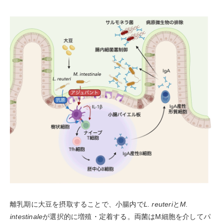
離乳期に大豆を摂取することで、⼩腸内で
L. reuteri
と
M.
intestinale
が選択的に増殖・定着する。両菌はM細胞を介してパ