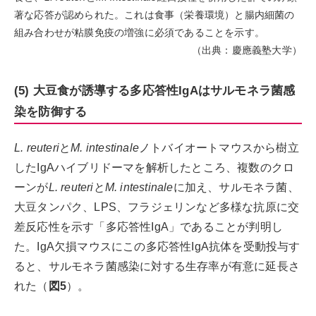
著な応答が認められた。これは食事（栄養環境）と腸内細菌の
組み合わせが粘膜免疫の増強に必須であることを示す。
（出典：慶應義塾大学）
(5) 大豆食が誘導する多応答性IgAはサルモネラ菌感
染を防御する
L. reuteri
と
M. intestinale
ノトバイオートマウスから樹立
したIgAハイブリドーマを解析したところ、複数のクロ
ーンが
L. reuteri
と
M. intestinale
に加え、サルモネラ菌、
大豆タンパク、LPS、フラジェリンなど多様な抗原に交
差反応性を示す「多応答性IgA」であることが判明し
た。IgA欠損マウスにこの多応答性IgA抗体を受動投与す
ると、サルモネラ菌感染に対する生存率が有意に延長さ
れた（
図5
）。