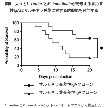
図5 ⼤⾖と
L. reuteri
と
M. intestinale
が誘導する多応答
性IgAはサルモネラ感染に対する防御能を付与する
L. reuteri
と
M. intestinale
のノトバイオートマウスから樹立した