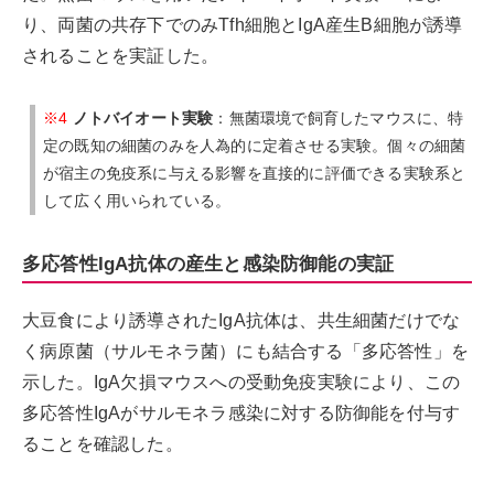
り、両菌の共存下でのみTfh細胞とIgA産生B細胞が誘導
されることを実証した。
※4
ノトバイオート実験
：無菌環境で飼育したマウスに、特
定の既知の細菌のみを人為的に定着させる実験。個々の細菌
が宿主の免疫系に与える影響を直接的に評価できる実験系と
して広く用いられている。
多応答性IgA抗体の産生と感染防御能の実証
大豆食により誘導されたIgA抗体は、共生細菌だけでな
く病原菌（サルモネラ菌）にも結合する「多応答性」を
示した。IgA欠損マウスへの受動免疫実験により、この
多応答性IgAがサルモネラ感染に対する防御能を付与す
ることを確認した。