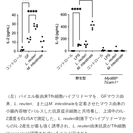
（左）パイエル板由来Tfh細胞ハイブリドーマを、GFマウス由
来、
L. reuteri
、または
M. intestinale
を定着させたマウス由来の
小腸内容物でパルスした抗原提示細胞と共培養し、上清中のIL-
2濃度をELISAで測定した。
L. reuteri
刺激下でハイブリドーマか
らのIL-2産生が最も強く誘導され、
L. reuteri
由来抗原がTfh細胞