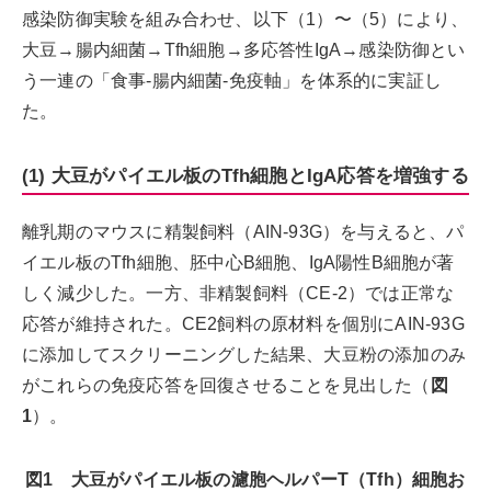
感染防御実験を組み合わせ、以下（1）〜（5）により、
大豆→腸内細菌→Tfh細胞→多応答性IgA→感染防御とい
う一連の「食事-腸内細菌-免疫軸」を体系的に実証し
た。
(1) 大豆がパイエル板のTfh細胞とIgA応答を増強する
離乳期のマウスに精製飼料（AIN-93G）を与えると、パ
イエル板のTfh細胞、胚中心B細胞、IgA陽性B細胞が著
しく減少した。一方、非精製飼料（CE-2）では正常な
応答が維持された。CE2飼料の原材料を個別にAIN-93G
に添加してスクリーニングした結果、大豆粉の添加のみ
がこれらの免疫応答を回復させることを見出した（
図
1
）。
図1 ⼤⾖がパイエル板の濾胞ヘルパーT（Tfh）細胞お