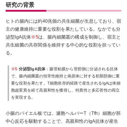
研究の背景
ヒトの腸内には約40兆個の共生細菌が生息しており、宿
主の健康維持に重要な役割を果たしている。なかでも分
泌型IgA抗体
※5
は、腸内細菌叢の構成を制御し、宿主と
共生細菌の共存関係を維持する中心的な役割を担ってい
る。
※5
分泌型IgA抗体
：腸管粘膜から管腔側に分泌される抗体
で、腸内細菌叢の恒常性維持と病原体に対する初期防御に重
要な役割を果たす。T細胞依存的経路で産生されるIgAは体細
胞超変異を経て高親和性を獲得し、特異性と多応答性の両立
を実現する。
小腸のパイエル板では、濾胞ヘルパーT（Tfh）細胞が胚
中心反応を駆動することで、高親和性のIgA抗体が産生