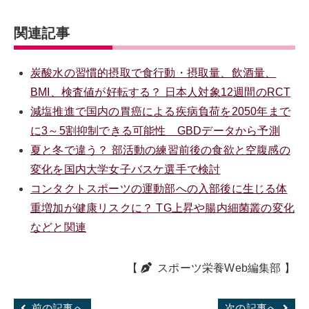
関連記事
炭酸水の習慣的摂取で食行動・摂取量、飲酒量、
BMI、検査値が好転する？ 日本人対象12週間のRCT
減塩推進で国内の胃癌による疾病負荷を2050年まで
に3～5割抑制できる可能性 GBDデータから予測
夏と冬で違う？ 部活動の練習前後の食欲と空腹感の
変化を国内大学女子バスケ選手で検討
コンタクトスポーツの運動部への入部後に生じる体
重増加が健康リスクに？ TG上昇や腸内細菌叢の変化
などと関連
【
スポーツ栄養Web編集部
】
前の記事へ
次の記事へ