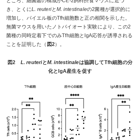
ところ、細菌叢の構成がCE-2飼料摂食マウスに近づ
き、とくに
L. reuteri
と
M. intestinale
の2菌種が選択的に
増加し、パイエル板のTfh細胞数と正の相関を示した。
無菌マウスを用いたノトバイオート実験により、この2
菌種の同時定着下でのみTfh細胞とIgA応答が誘導される
ことを証明した（
図2
）。
図2
L. reuteri
と
M. intestinale
は協調してTfh細胞の分
化とIgA産⽣を促す