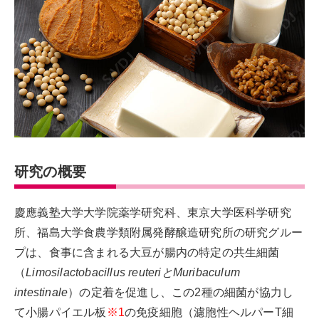
研究の概要
慶應義塾大学大学院薬学研究科、東京大学医科学研究
所、福島大学食農学類附属発酵醸造研究所の研究グルー
プは、食事に含まれる大豆が腸内の特定の共生細菌
（
Limosilactobacillus reuteriとMuribaculum
intestinale
）の定着を促進し、この2種の細菌が協力し
て小腸パイエル板
※1
の免疫細胞（濾胞性ヘルパーT細