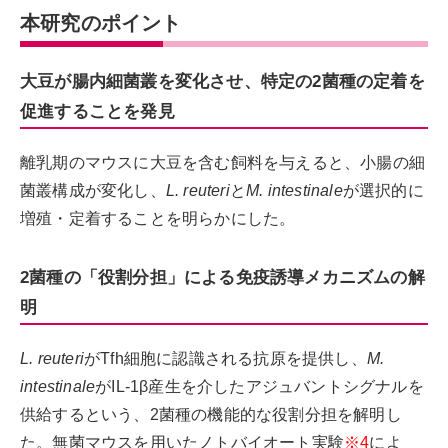
本研究のポイント
大豆が腸内細菌叢を変化させ、特定の2菌種の定着を
促進することを発見
離乳期のマウスに大豆を含む飼料を与えると、小腸の細
菌叢構成が変化し、
L. reuteri
と
M. intestinale
が選択的に
増殖・定着することを明らかにした。
2菌種の「役割分担」による免疫誘導メカニズムの解
明
L. reuteri
がTfh細胞に認識される抗原を提供し、
M.
intestinale
がIL-1β産生を介したアジュバントシグナルを
供給するという、2菌種の機能的な役割分担を解明し
た。無菌マウスを用いたノトバイオート実験
※4
によ