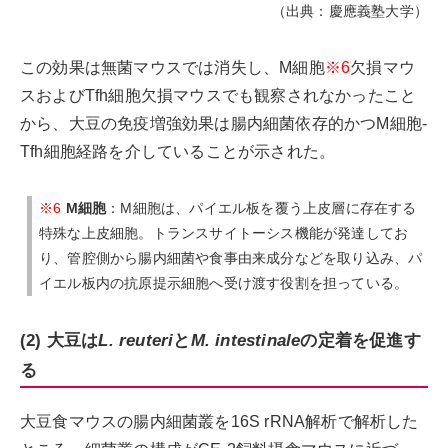
（出典：慶應義塾大学）
この効果は無菌マウスでは消失し、M細胞
※6
欠損マウ
スおよびTfh細胞欠損マウスでも観察されなかったこと
から、大豆の免疫増強効果は腸内細菌依存的かつM細胞-
Tfh細胞経路を介していることが示された。
※6
M細胞
：M細胞は、パイエル板を覆う上皮層に存在する
特殊な上皮細胞。トランスサイトーシス機能が発達してお
り、管腔側から腸内細菌や食事由来成分などを取り込み、パ
イエル板内の抗原提示細胞へ受け渡す役割を担っている。
(2) 大豆は
L. reuteri
と
M. intestinale
の定着を促進す
る
大豆食マウスの腸内細菌叢を16S rRNA解析で解析した