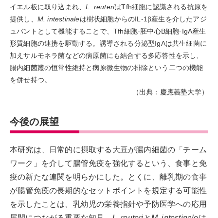
イエル板に取り込まれ、
L. reuteri
はTfh細胞に認識される抗原を
提供し、
M. intestinale
は樹状細胞からのIL-1β産⽣を介したアジ
ュバントとして機能することで、Tfh細胞-胚中⼼B細胞-IgA産生
形質細胞の連携を駆動する。誘導される分泌型IgAは共生細菌に
加えサルモネラ菌などの病原菌にも結合する多応答性を示し、
腸内細菌叢の恒常性維持と病原微生物の排除という二つの機能
を併せ持つ。
（出典：慶應義塾大学）
今後の展望
本研究は、日常的に摂取する大豆が腸内細菌の「チーム
ワーク」を介して腸管免疫を強化するという、食事と免
疫の新たな連関を明らかにした。とくに、離乳期の食事
が腸管免疫の長期的なセットポイントを規定する可能性
を示したことは、乳幼児の栄養指針や予防医学への応用
展開につながる重要な知見。
L. reuteri
と
M. intestinale
は