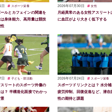
1日
2026年07月30日
スポーツ栄養
女性
ボールとカフェインの関連を
月経異常のある女性アスリート
量は身体能力、高用量は競技
に血圧がより大きく低下する
能性
7日
2026年07月24日
子ども・部活動
スポーツ栄養
アスリートのスポーツ外傷の
スポーツドリンクとは？ 水分
は？ 半構造化面接でわかっ
疲労抑制、回復促進など、潜在
背景
性の期待と課題