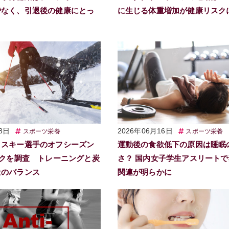
でなく、引退後の健康にとっ
に生じる体重増加が健康リスク
8日
2026年06月16日
スポーツ栄養
スポーツ栄養
クスキー選手のオフシーズン
運動後の食欲低下の原因は睡眠
スクを調査 トレーニングと炭
さ？ 国内女子学生アスリート
量のバランス
関連が明らかに