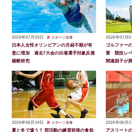
2026年07月03日
2026年07月0
スポーツ栄養
日本人女性オリンピアンの月経不順が有
ゴルファー
意に増加 過去7大会の出場選手対象反復
要 競技レ
横断研究
関連因子が
2026年06月24日
2026年06月2
スポーツ栄養
夏と冬で違う？ 部活動の練習前後の食欲
アスリート