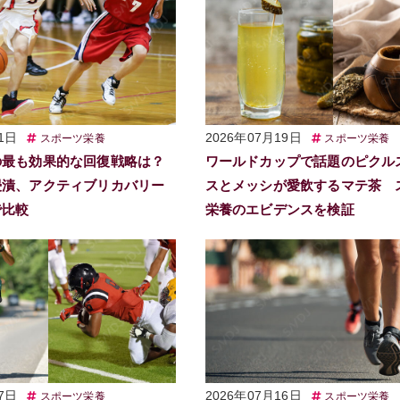
1日
2026年07月19日
スポーツ栄養
スポーツ栄養
の最も効果的な回復戦略は？
ワールドカップで話題のピクル
浸漬、アクティブリカバリー
スとメッシが愛飲するマテ茶 
で比較
栄養のエビデンスを検証
7日
2026年07月16日
スポーツ栄養
スポーツ栄養