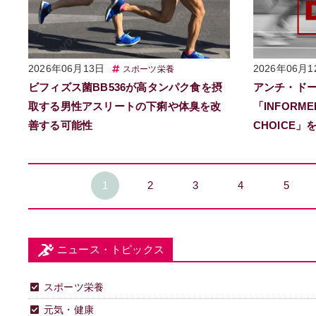
2026年06月13日
2026年06月1
スポーツ栄養
ビフィズス菌BB536が高タンパク食を摂
アンチ・ド
取する男性アスリートの下痢や体臭を改
「INFORME
善する可能性
CHOICE
1
2
3
4
5
ニュース・トピックス
スポーツ栄養
元気・健康