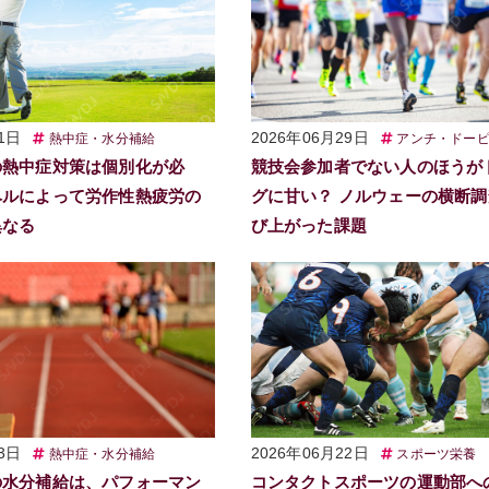
1日
2026年06月29日
熱中症・水分補給
アンチ・ドー
の熱中症対策は個別化が必
競技会参加者でない人のほうが
ベルによって労作性熱疲労の
グに甘い？ ノルウェーの横断
異なる
び上がった課題
3日
2026年06月22日
熱中症・水分補給
スポーツ栄養
の水分補給は、パフォーマン
コンタクトスポーツの運動部へ