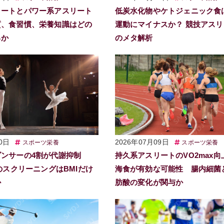
リートとパワー系アスリート
低炭水化物やケトジェニック食
質、食習慣、栄養知識はどの
運動にマイナスか？ 競技アス
るか
のメタ解析
0日
2026年07月09日
スポーツ栄養
スポーツ栄養
ダンサーの4割が代謝抑制
持久系アスリートのVO2max向
」のスクリーニングはBMIだけ
海食が有効な可能性 腸内細菌
か
肪酸の変化が関与か