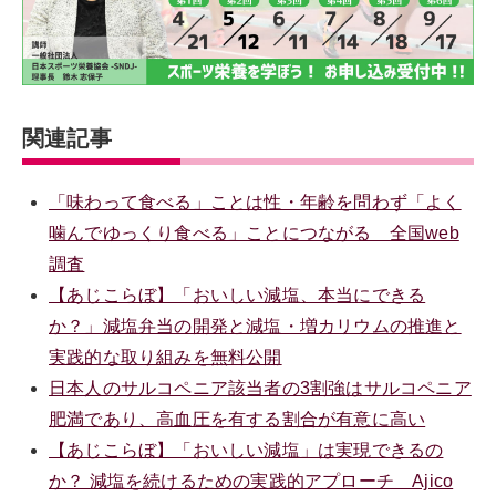
関連記事
「味わって食べる」ことは性・年齢を問わず「よく
噛んでゆっくり食べる」ことにつながる 全国web
調査
【あじこらぼ】「おいしい減塩、本当にできる
か？」減塩弁当の開発と減塩・増カリウムの推進と
実践的な取り組みを無料公開
日本人のサルコペニア該当者の3割強はサルコペニア
肥満であり、高血圧を有する割合が有意に高い
【あじこらぼ】「おいしい減塩」は実現できるの
か？ 減塩を続けるための実践的アプローチ Ajico