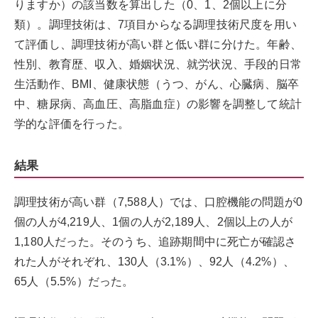
りますか）の該当数を算出した（0、1、2個以上に分
類）。調理技術は、7項目からなる調理技術尺度を用い
て評価し、調理技術が高い群と低い群に分けた。年齢、
性別、教育歴、収入、婚姻状況、就労状況、手段的日常
生活動作、BMI、健康状態（うつ、がん、心臓病、脳卒
中、糖尿病、高血圧、高脂血症）の影響を調整して統計
学的な評価を行った。
結果
調理技術が高い群（7,588人）では、口腔機能の問題が0
個の人が4,219人、1個の人が2,189人、2個以上の人が
1,180人だった。そのうち、追跡期間中に死亡が確認さ
れた人がそれぞれ、130人（3.1%）、92人（4.2%）、
65人（5.5%）だった。