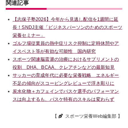
関連記事
【志保子塾2026】今年から見逃し配信を1週間に延
長！SNDJ主催「ビジネスパーソンのためのスポーツ
栄養セミナー」
ゴルフ場従業員の熱中症リスク抑制に定時休憩やア
イスベスト等が有効な可能性 国内研究
スポーツ関連脳震盪の治療におけるサプリメントの
役割 DHA、BCAA、クレアチンなどの最新知見
サッカーの育成年代に必要な栄養戦略 エネルギー
不足の傾向がスコーピングレビューで浮き彫りに
炭水化物＋カフェインでバスケ選手のパフォーマン
スは向上するも、バスケ特有のスキルは変わらず
【
スポーツ栄養Web編集部
】