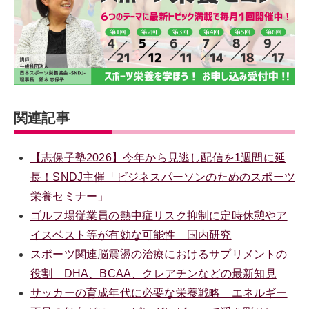
関連記事
【志保子塾2026】今年から見逃し配信を1週間に延
長！SNDJ主催「ビジネスパーソンのためのスポーツ
栄養セミナー」
ゴルフ場従業員の熱中症リスク抑制に定時休憩やア
イスベスト等が有効な可能性 国内研究
スポーツ関連脳震盪の治療におけるサプリメントの
役割 DHA、BCAA、クレアチンなどの最新知見
サッカーの育成年代に必要な栄養戦略 エネルギー