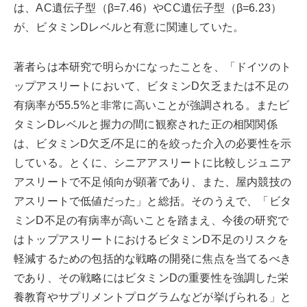
は、AC遺伝子型（β=7.46）やCC遺伝子型（β=6.23）
が、ビタミンDレベルと有意に関連していた。
著者らは本研究で明らかになったことを、「ドイツのト
ップアスリートにおいて、ビタミンD欠乏または不足の
有病率が55.5%と非常に高いことが強調される。またビ
タミンDレベルと握力の間に観察された正の相関関係
は、ビタミンD欠乏/不足に的を絞った介入の必要性を示
している。とくに、シニアアスリートに比較しジュニア
アスリートで不足傾向が顕著であり、また、屋内競技の
アスリートで低値だった」と総括。そのうえで、「ビタ
ミンD不足の有病率が高いことを踏まえ、今後の研究で
はトップアスリートにおけるビタミンD不足のリスクを
軽減するための包括的な戦略の開発に焦点を当てるべき
であり、その戦略にはビタミンDの重要性を強調した栄
養教育やサプリメントプログラムなどが挙げられる」と