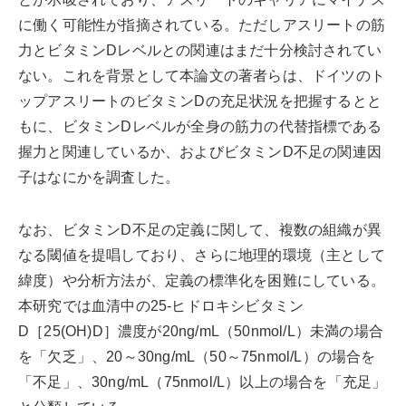
に働く可能性が指摘されている。ただしアスリートの筋
力とビタミンDレベルとの関連はまだ十分検討されてい
ない。これを背景として本論文の著者らは、ドイツのト
ップアスリートのビタミンDの充足状況を把握するとと
もに、ビタミンDレベルが全身の筋力の代替指標である
握力と関連しているか、およびビタミンD不足の関連因
子はなにかを調査した。
なお、ビタミンD不足の定義に関して、複数の組織が異
なる閾値を提唱しており、さらに地理的環境（主として
緯度）や分析方法が、定義の標準化を困難にしている。
本研究では血清中の25-ヒドロキシビタミン
D［25(OH)D］濃度が20ng/mL（50nmol/L）未満の場合
を「欠乏」、20～30ng/mL（50～75nmol/L）の場合を
「不足」、30ng/mL（75nmol/L）以上の場合を「充足」