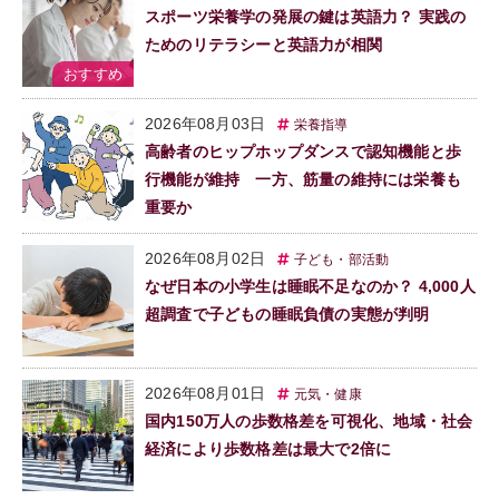
スポーツ栄養学の発展の鍵は英語力？ 実践の
ためのリテラシーと英語力が相関
2026年08月03日
栄養指導
高齢者のヒップホップダンスで認知機能と歩
行機能が維持 一方、筋量の維持には栄養も
重要か
2026年08月02日
子ども・部活動
なぜ日本の小学生は睡眠不足なのか？ 4,000人
超調査で子どもの睡眠負債の実態が判明
2026年08月01日
元気・健康
国内150万人の歩数格差を可視化、地域・社会
経済により歩数格差は最大で2倍に