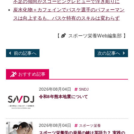
不足の傾向がスコーピングレビューで浮き彫りに
炭水化物＋カフェインでバスケ選手のパフォーマン
スは向上するも、バスケ特有のスキルは変わらず
【
スポーツ栄養Web編集部
】
前の記事へ
次の記事へ
おすすめ記事
2026年08月04日
SNDJ
令和8年熊本地震について
2026年08月04日
スポーツ栄養
スポーツ栄養学の発展の鍵は英語力？ 実践の