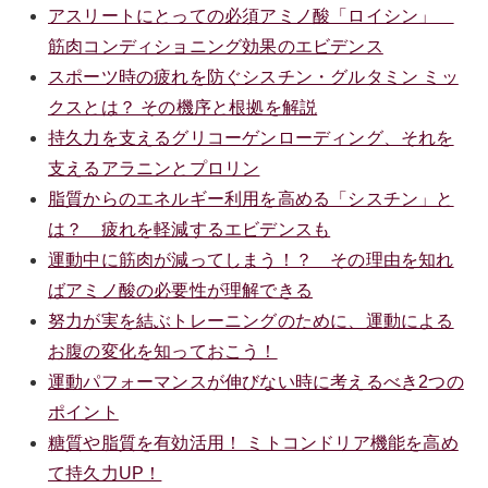
アスリートにとっての必須アミノ酸「ロイシン」
筋肉コンディショニング効果のエビデンス
スポーツ時の疲れを防ぐシスチン・グルタミン ミッ
クスとは？ その機序と根拠を解説
持久力を支えるグリコーゲンローディング、それを
支えるアラニンとプロリン
脂質からのエネルギー利用を高める「シスチン」と
は？ 疲れを軽減するエビデンスも
運動中に筋肉が減ってしまう！？ その理由を知れ
ばアミノ酸の必要性が理解できる
努力が実を結ぶトレーニングのために、運動による
お腹の変化を知っておこう！
運動パフォーマンスが伸びない時に考えるべき2つの
ポイント
糖質や脂質を有効活用！ ミトコンドリア機能を高め
て持久力UP！