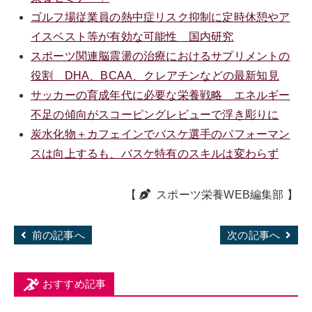
ゴルフ場従業員の熱中症リスク抑制に定時休憩やア
イスベスト等が有効な可能性 国内研究
スポーツ関連脳震盪の治療におけるサプリメントの
役割 DHA、BCAA、クレアチンなどの最新知見
サッカーの育成年代に必要な栄養戦略 エネルギー
不足の傾向がスコーピングレビューで浮き彫りに
炭水化物＋カフェインでバスケ選手のパフォーマン
スは向上するも、バスケ特有のスキルは変わらず
【
スポーツ栄養WEB編集部
】
前の記事へ
次の記事へ
おすすめ記事