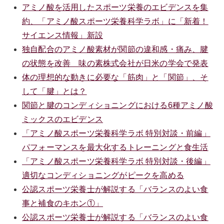
アミノ酸を活用したスポーツ栄養のエビデンスを集
約、「アミノ酸スポーツ栄養科学ラボ」に「新着！
サイエンス情報」新設
独自配合のアミノ酸素材が関節の違和感・痛み、腱
の状態を改善 味の素株式会社が日米の学会で発表
体の理想的な動きに必要な「筋肉」と「関節」、そ
して「腱」とは？
関節と腱のコンディショニングにおける6種アミノ酸
ミックスのエビデンス
「アミノ酸スポーツ栄養科学ラボ 特別対談・前編」
パフォーマンスを最大化するトレーニングと食生活
「アミノ酸スポーツ栄養科学ラボ 特別対談・後編」
適切なコンディショニングがピークを高める
公認スポーツ栄養士が解説する「バランスのよい食
事と補食のキホン①」
公認スポーツ栄養士が解説する「バランスのよい食