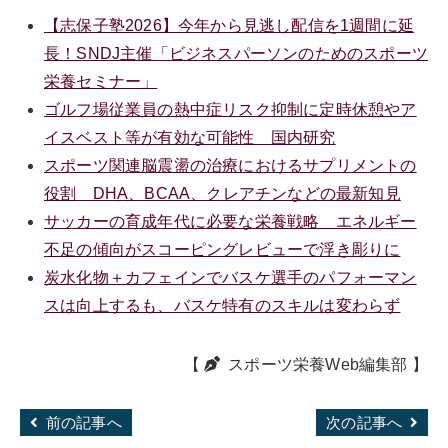
【志保子塾2026】今年から見逃し配信を1週間に延
長！SNDJ主催「ビジネスパーソンのためのスポーツ
栄養セミナー」
ゴルフ場従業員の熱中症リスク抑制に定時休憩やア
イスベスト等が有効な可能性 国内研究
スポーツ関連脳震盪の治療におけるサプリメントの
役割 DHA、BCAA、クレアチンなどの最新知見
サッカーの育成年代に必要な栄養戦略 エネルギー
不足の傾向がスコーピングレビューで浮き彫りに
炭水化物＋カフェインでバスケ選手のパフォーマン
スは向上するも、バスケ特有のスキルは変わらず
【
スポーツ栄養Web編集部
】
前の記事へ
次の記事へ