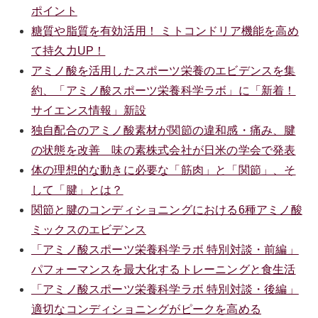
ポイント
糖質や脂質を有効活用！ ミトコンドリア機能を高め
て持久力UP！
アミノ酸を活用したスポーツ栄養のエビデンスを集
約、「アミノ酸スポーツ栄養科学ラボ」に「新着！
サイエンス情報」新設
独自配合のアミノ酸素材が関節の違和感・痛み、腱
の状態を改善 味の素株式会社が日米の学会で発表
体の理想的な動きに必要な「筋肉」と「関節」、そ
して「腱」とは？
関節と腱のコンディショニングにおける6種アミノ酸
ミックスのエビデンス
「アミノ酸スポーツ栄養科学ラボ 特別対談・前編」
パフォーマンスを最大化するトレーニングと食生活
「アミノ酸スポーツ栄養科学ラボ 特別対談・後編」
適切なコンディショニングがピークを高める