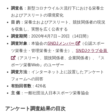
調査名
：新型コロナウイルス流行下における栄養士
およびアスリートの環境変化
目 的
：栄養士およびアスリート、競技関係者の現況
を収集し、実態を広く公表する
調査期間
：2020年4月7日～20日（14日間）
調査対象
：本協会の
SNDJメンバー
（公認スポー
ツ栄養士・管理栄養士・栄養士）、
SNDJクラブ会員
（アスリート、競技関係者、企業関係者）、『ス
ポーツ栄養Web』のユーザー
調査方法
：インターネット上に設置したアンケート
フォームへの回答
有効回答数
：426名
主 催
：一般社団法人日本スポーツ栄養協会
アンケート調査結果の目次