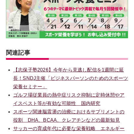
関連記事
【志保子塾2026】今年から見逃し配信を1週間に延
長！SNDJ主催「ビジネスパーソンのためのスポーツ
栄養セミナー」
ゴルフ場従業員の熱中症リスク抑制に定時休憩やア
イスベスト等が有効な可能性 国内研究
スポーツ関連脳震盪の治療におけるサプリメントの
役割 DHA、BCAA、クレアチンなどの最新知見
サッカーの育成年代に必要な栄養戦略 エネルギー