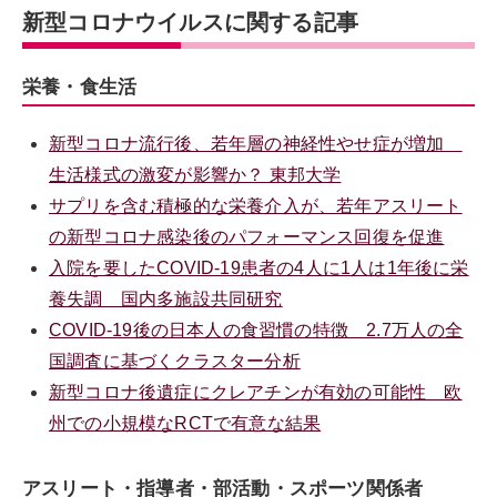
新型コロナウイルスに関する記事
栄養・食生活
新型コロナ流行後、若年層の神経性やせ症が増加
生活様式の激変が影響か？ 東邦大学
サプリを含む積極的な栄養介入が、若年アスリート
の新型コロナ感染後のパフォーマンス回復を促進
入院を要したCOVID-19患者の4人に1人は1年後に栄
養失調 国内多施設共同研究
COVID-19後の日本人の食習慣の特徴 2.7万人の全
国調査に基づくクラスター分析
新型コロナ後遺症にクレアチンが有効の可能性 欧
州での小規模なRCTで有意な結果
アスリート・指導者・部活動・スポーツ関係者