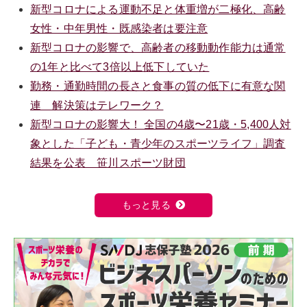
新型コロナによる運動不足と体重増が二極化、高齢
女性・中年男性・既感染者は要注意
新型コロナの影響で、高齢者の移動動作能力は通常
の1年と比べて3倍以上低下していた
勤務・通勤時間の長さと食事の質の低下に有意な関
連 解決策はテレワーク？
新型コロナの影響大！ 全国の4歳〜21歳・5,400人対
象とした「子ども・青少年のスポーツライフ」調査
結果を公表 笹川スポーツ財団
もっと見る