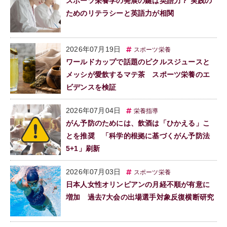
スポーツ栄養学の発展の鍵は英語力？ 実践の
ためのリテラシーと英語力が相関
2026年07月19日
スポーツ栄養
ワールドカップで話題のピクルスジュースと
メッシが愛飲するマテ茶 スポーツ栄養のエ
ビデンスを検証
2026年07月04日
栄養指導
がん予防のためには、飲酒は「ひかえる」こ
とを推奨 「科学的根拠に基づくがん予防法
5+1」刷新
2026年07月03日
スポーツ栄養
日本人女性オリンピアンの月経不順が有意に
増加 過去7大会の出場選手対象反復横断研究