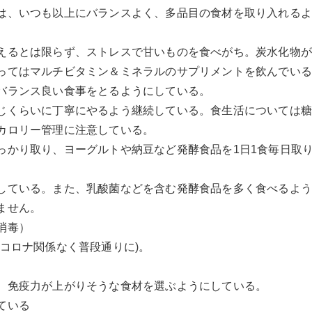
は、いつも以上にバランスよく、多品目の食材を取り入れる
えるとは限らず、ストレスで甘いものを食べがち。炭水化物
ってはマルチビタミン＆ミネラルのサプリメントを飲んでい
バランス良い食事をとるようにしている。
じくらいに丁寧にやるよう継続している。食生活については
カロリー管理に注意している。
っかり取り、ヨーグルトや納豆など発酵食品を1日1食毎日取
している。また、乳酸菌などを含む発酵食品を多く食べるよ
ません。
消毒）
コロナ関係なく普段通りに)。
。
、免疫力が上がりそうな食材を選ぶようにしている。
ている