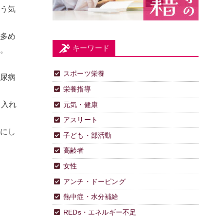
よう気
が多め
キーワード
る。
スポーツ栄養
糖尿病
栄養指導
り入れ
元気・健康
アスリート
うにし
子ども・部活動
高齢者
女性
アンチ・ドーピング
熱中症・水分補給
REDs・エネルギー不足