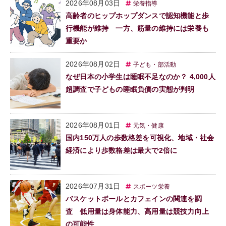
2026年08月03日
栄養指導
高齢者のヒップホップダンスで認知機能と歩
行機能が維持 一方、筋量の維持には栄養も
重要か
2026年08月02日
子ども・部活動
なぜ日本の小学生は睡眠不足なのか？ 4,000人
超調査で子どもの睡眠負債の実態が判明
2026年08月01日
元気・健康
国内150万人の歩数格差を可視化、地域・社会
経済により歩数格差は最大で2倍に
2026年07月31日
スポーツ栄養
バスケットボールとカフェインの関連を調
査 低用量は身体能力、高用量は競技力向上
の可能性