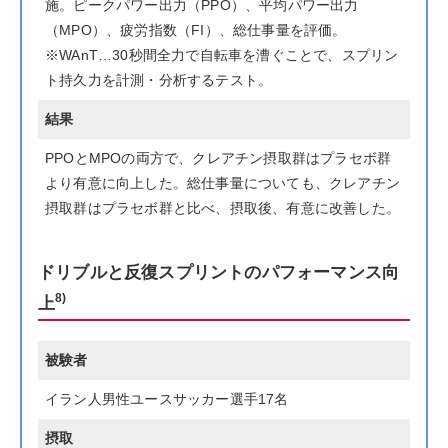
施。ピークパワー出力（PPO）、平均パワー出力
（MPO）、疲労指数（FI）、総仕事量を評価。
※WAnT…30秒間全力で自転車を漕ぐことで、スプリン
ト持久力を計測・分析するテスト。
結果
PPOとMPOの両方で、クレアチン摂取群はプラセボ群
より有意に向上した。総仕事量についても、クレアチン
摂取群はプラセボ群と比べ、摂取後、有意に改善した。
ドリブルと反復スプリントのパフォーマンス向
8)
上
被験者
イラン人男性ユースサッカー選手17名
摂取