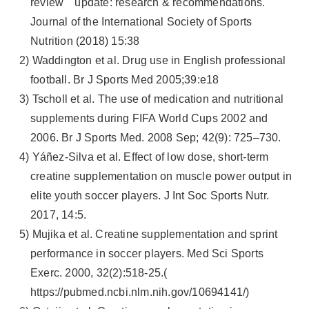
review update: research & recommendations.
Journal of the International Society of Sports
Nutrition (2018) 15:38
2) Waddington et al. Drug use in English professional
football. Br J Sports Med 2005;39:e18
3) Tscholl et al. The use of medication and nutritional
supplements during FIFA World Cups 2002 and
2006. Br J Sports Med. 2008 Sep; 42(9): 725–730.
4) Yáñez-Silva et al. Effect of low dose, short-term
creatine supplementation on muscle power output in
elite youth soccer players. J Int Soc Sports Nutr.
2017, 14:5.
5) Mujika et al. Creatine supplementation and sprint
performance in soccer players. Med Sci Sports
Exerc. 2000, 32(2):518-25.(
https://pubmed.ncbi.nlm.nih.gov/10694141/)