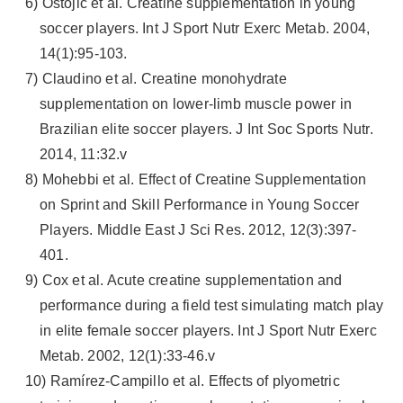
6) Ostojic et al. Creatine supplementation in young
soccer players. Int J Sport Nutr Exerc Metab. 2004,
14(1):95-103.
7) Claudino et al. Creatine monohydrate
supplementation on lower-limb muscle power in
Brazilian elite soccer players. J Int Soc Sports Nutr.
2014, 11:32.v
8) Mohebbi et al. Effect of Creatine Supplementation
on Sprint and Skill Performance in Young Soccer
Players. Middle East J Sci Res. 2012, 12(3):397-
401.
9) Cox et al. Acute creatine supplementation and
performance during a field test simulating match play
in elite female soccer players. Int J Sport Nutr Exerc
Metab. 2002, 12(1):33-46.v
10) Ramírez-Campillo et al. Effects of plyometric