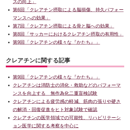
スの向上」
第6回「クレアチン摂取による脳損傷、持久パフォー
マンスへの効果」
第7回「クレアチン摂取による骨と脳への効果」
第8回「サッカーにおけるクレアチン摂取の有用性」
第9回「クレアチンの様々な『かたち』」
クレアチンに関する記事
第9回「クレアチンの様々な『かたち』」
クレアチンは消防士の消化・救助などのパフォーマ
ンスを向上する 無作為化二重盲検試験
クレアチンによる疲労感の軽減、筋肉の張りや硬さ
の解消・回復促進をヒト対象試験で確認
クレアチンの医学領域での可能性、リハビリテーシ
ョン医学に関する考察を中心に