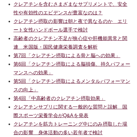
クレアチンを含むさまざまなサプリメントで、安全
性や有効性のエビデンスが豊富なのは？
クレアチン摂取の影響は朝と夜で異なるのか エリ
ート女性ハンドボール選手で検討
高齢者のクレアチン不足が狭心症や肝機能異常と関
連 米国版・国民健康栄養調査を解析
第7回「クレアチン摂取による骨と脳への効果」
第6回「クレアチン摂取による脳損傷、持久パフォー
マンスへの効果」
第5回「クレアチン摂取によるメンタルパフォーマン
スの向上」
第4回「中高齢者のクレアチン摂取効果」
クレアチンサプリに関する一般的な質問と誤解 国
際スポーツ栄養学会がQ&Aを発表
クレアチンを筋力トレーニング中にのみ摂取した場
合の影響 身体活動の多い若年者で検討