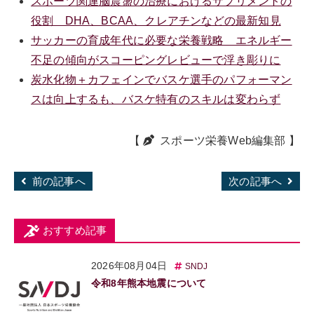
スポーツ関連脳震盪の治療におけるサプリメントの
役割 DHA、BCAA、クレアチンなどの最新知見
サッカーの育成年代に必要な栄養戦略 エネルギー
不足の傾向がスコーピングレビューで浮き彫りに
炭水化物＋カフェインでバスケ選手のパフォーマン
スは向上するも、バスケ特有のスキルは変わらず
【
スポーツ栄養Web編集部
】
前の記事へ
次の記事へ
おすすめ記事
2026年08月04日
SNDJ
令和8年熊本地震について