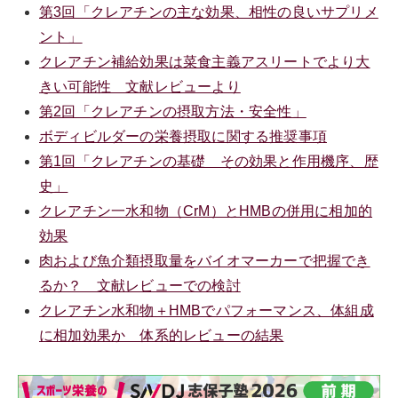
第3回「クレアチンの主な効果、相性の良いサプリメ
ント」
クレアチン補給効果は菜食主義アスリートでより大
きい可能性 文献レビューより
第2回「クレアチンの摂取方法・安全性」
ボディビルダーの栄養摂取に関する推奨事項
第1回「クレアチンの基礎 その効果と作用機序、歴
史」
クレアチン一水和物（CrM）とHMBの併用に相加的
効果
肉および魚介類摂取量をバイオマーカーで把握でき
るか？ 文献レビューでの検討
クレアチン水和物＋HMBでパフォーマンス、体組成
に相加効果か 体系的レビューの結果