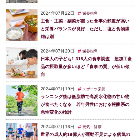
2024年07月22日
栄養指導
主食・主菜・副菜が揃った食事の頻度が高い
と栄養バランスが良好 ただし、塩と食物繊
維は別
2024年07月20日
栄養指導
日本人の子ども1,318人の食事調査 超加工食
品の摂取量が多いほど「食事の質」が低い傾
向
2024年07月19日
スポーツ栄養
ランニング後は低脂肪で高炭水化物の甘い物
が食べたくなる 若年男性における報酬系の
急性変化の検討
2024年07月16日
元気・健康
世界の成人約18億人が運動不足による病気の