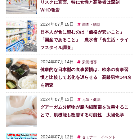
リスクに直面、特に女性と高齢者は深刻
WHO報告
2024年07月15日
調査・統計
日本人が食に望むのは「価格が安いこと」
「国産であること」 農水省「食生活・ライ
フスタイル調査」
2024年07月14日
栄養指導
健康的な日本型の食事習慣は、欧米の食事習
慣と比較して老化を遅らせる 高齢男性144名
を調査
2024年07月13日
元気・健康
グアーガム分解物が腸内細菌叢を改善するこ
とで、肌機能も改善する可能性 太陽化学
2024年07月12日
セミナー・イベント