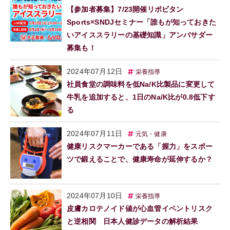
【参加者募集】7/23開催リポビタン
Sports×SNDJセミナー「誰もが知っておきた
いアイススラリーの基礎知識」アンバサダー
募集も！
2024年07月12日
栄養指導
社員食堂の調味料を低Na/K比製品に変更して
牛乳を追加すると、1日のNa/K比が0.8低下す
る
2024年07月11日
元気・健康
健康リスクマーカーである「握力」をスポー
ツで鍛えることで、健康寿命が延伸するか？
2024年07月10日
栄養指導
皮膚カロテノイド値が心血管イベントリスク
と逆相関 日本人健診データの解析結果