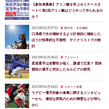
【参加者募集】アミノ酸を学ぶセミナースタ
ート!! 第1回アミノ酸はどうやって作られるの
か？
2023年02月07日
熱中症・水分補給
口渇感で水分補給するより計画的に補給した
ほうが効果的な可能性 サイクリストでの検
討
2023年02月06日
アスリート
柔道選手は攻撃性が低く、謙虚で正直？ 団体
競技の選手と対比したセルビアの研究
2023年02月04日
スポーツ栄養
ラグビー選手対象の食事に関するインタビュ
ーから、適切な摂取のための障壁などが明ら
かに