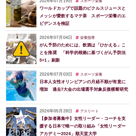
2026年07月19日
スポーツ栄養
ワールドカップで話題のピクルスジュースと
メッシが愛飲するマテ茶 スポーツ栄養のエ
ビデンスを検証
2026年07月04日
栄養指導
がん予防のためには、飲酒は「ひかえる」こ
とを推奨 「科学的根拠に基づくがん予防法
5+1」刷新
2026年07月03日
スポーツ栄養
日本人女性オリンピアンの月経不順が有意に
増加 過去7大会の出場選手対象反復横断研究
2026年05月28日
アスリート
【参加者募集中】女性リーダー・コーチを支
援する日本で唯一の取り組み「女性リーダー
アカデミー2026」順天堂大学