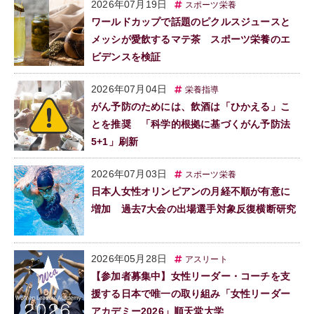
2026年07月19日
スポーツ栄養
ワールドカップで話題のピクルスジュースと
メッシが愛飲するマテ茶 スポーツ栄養のエ
ビデンスを検証
2026年07月04日
栄養指導
がん予防のためには、飲酒は「ひかえる」こ
とを推奨 「科学的根拠に基づくがん予防法
5+1」刷新
2026年07月03日
スポーツ栄養
日本人女性オリンピアンの月経不順が有意に
増加 過去7大会の出場選手対象反復横断研究
2026年05月28日
アスリート
【参加者募集中】女性リーダー・コーチを支
援する日本で唯一の取り組み「女性リーダー
アカデミー2026」順天堂大学