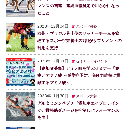
マンスの関連 連続血糖測定で明らかになっ
たこと
2023年12月04日
スポーツ栄養
欧州・ブラジル最上位のサッカーチームを管
理するスポーツ栄養士の7割がサプリメントの
利用を支持
2023年12月01日
セミナー・イベント
【参加者募集】アミノ酸を学ぶセミナー「免
疫とアミノ酸 ～感染症予防、免疫力維持に貢
献するアミノ酸～」
2023年11月30日
スポーツ栄養
グルタミンジペプチド添加ホエイプロテイン
が、骨格筋ダメージを抑制しパフォーマンス
を向上