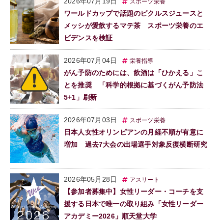
2026年07月19日
スポーツ栄養
ワールドカップで話題のピクルスジュースと
メッシが愛飲するマテ茶 スポーツ栄養のエ
ビデンスを検証
2026年07月04日
栄養指導
がん予防のためには、飲酒は「ひかえる」こ
とを推奨 「科学的根拠に基づくがん予防法
5+1」刷新
2026年07月03日
スポーツ栄養
日本人女性オリンピアンの月経不順が有意に
増加 過去7大会の出場選手対象反復横断研究
2026年05月28日
アスリート
【参加者募集中】女性リーダー・コーチを支
援する日本で唯一の取り組み「女性リーダー
アカデミー2026」順天堂大学