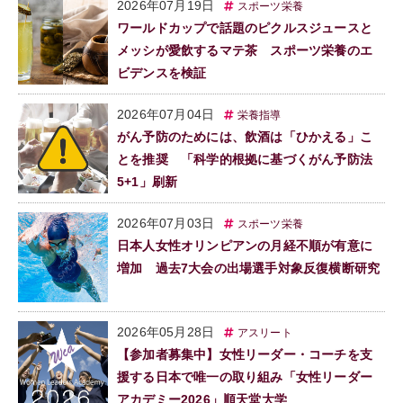
2026年07月19日
スポーツ栄養
ワールドカップで話題のピクルスジュースと
メッシが愛飲するマテ茶 スポーツ栄養のエ
ビデンスを検証
2026年07月04日
栄養指導
がん予防のためには、飲酒は「ひかえる」こ
とを推奨 「科学的根拠に基づくがん予防法
5+1」刷新
2026年07月03日
スポーツ栄養
日本人女性オリンピアンの月経不順が有意に
増加 過去7大会の出場選手対象反復横断研究
2026年05月28日
アスリート
【参加者募集中】女性リーダー・コーチを支
援する日本で唯一の取り組み「女性リーダー
アカデミー2026」順天堂大学