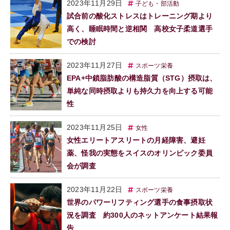
2023年11月29日
子ども・部活動
試合前の酸化ストレスはトレーニング期より
高く、睡眠時間と逆相関 高校女子柔道選手
での検討
2023年11月27日
スポーツ栄養
EPA+中鎖脂肪酸の構造脂質（STG）摂取は、
単純な同時摂取よりも持久力を向上する可能
性
2023年11月25日
女性
女性エリートアスリートの月経障害、避妊
薬、怪我の実態をスイスのオリンピック委員
会が調査
2023年11月22日
スポーツ栄養
世界のパワーリフティング選手の食事摂取状
況を調査 約300人のネットアンケート結果報
告