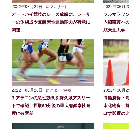
2022年06月29日
2022年06月2
アスリート
オートバイ競技のレース成績に、レーサ
フルマラソ
ーの体組成や無酸素性運動能力が有意に
内細菌叢へ
関連
順天堂大学
2022年06月26日
2022年06月2
スポーツ栄養
β-アラニンの急性効果を持久系アスリー
高脂肪食・高
トで確認 摂取60分後の最大有酸素性速
水化物食 
度に有意差
ぼす影響の