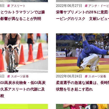
8日
2022年06月27日
アスリート
アンチ・ドー
ンとウルトラマラソンでは腸
栄養サプリメントの28％に意図
の影響が異なることが判明
ーピングのリスク 文献レビュ
5日
2022年06月24日
スポーツ栄養
スポーツ栄養
GI高炭水化物食・低GI高炭
柔道選手の急速な減量は、長時
持久系アスリートの代謝に及
状態を引き起こす恐れ
比較