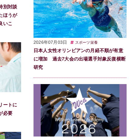
特別対談
たほうが
良いこ
2026年07月03日
スポーツ栄養
日本人女性オリンピアンの月経不順が有意
に増加 過去7大会の出場選手対象反復横断
研究
リートに
ジが必要