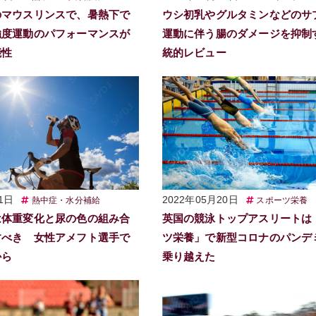
のマウスリンスで、暑熱下で
ウシ初乳やグルタミンなどのサ
強度運動のパフォーマンスが
運動に伴う腸のダメージを抑制
能性
統的レビュー
1日
2022年05月20日
熱中症・水分補給
スポーツ栄養
は体重変化と尿の色の組み合
英国の競泳トップアスリートは
すべき 女性アメフト選手で
ツ栄養」で新型コロナのパンデ
から
乗り越えた