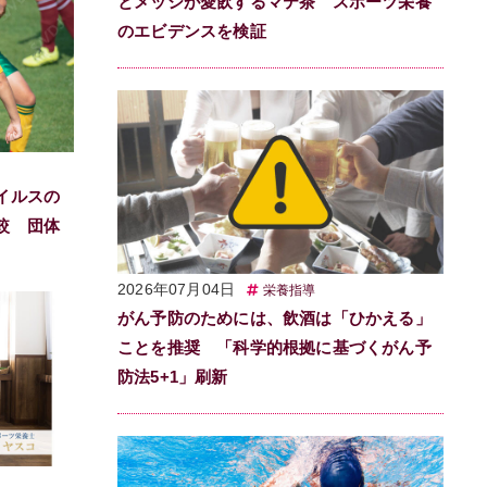
とメッシが愛飲するマテ茶 スポーツ栄養
のエビデンスを検証
イルスの
較 団体
2026年07月04日
栄養指導
がん予防のためには、飲酒は「ひかえる」
ことを推奨 「科学的根拠に基づくがん予
防法5+1」刷新