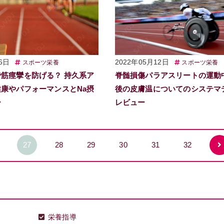
6日
2022年05月12日
スポーツ栄養
スポーツ栄養
筋痙攣を防げる？ 持久系ア
脊髄損傷パラアスリートの運動
康やパフォーマンスとNa摂
後の皮膚温についてのシステマ
ー
レビュー
27
28
29
30
31
32
栄養指導