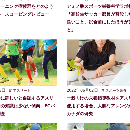
レーニング症候群をどのよう
アミノ酸スポーツ栄養科学ラボ
か スコーピングレビュー
「高校生サッカー部員が普段し
良いこと、試合前にしたほうが
と」
3日
2022年06月02日
アスリート
スポーツ栄養
養に詳しいと自認するアスリ
一般向けの栄養指導教材をアス
の知識は少ない傾向 FCバ
使用する場合、大胆なアレン
調査
カナダの研究