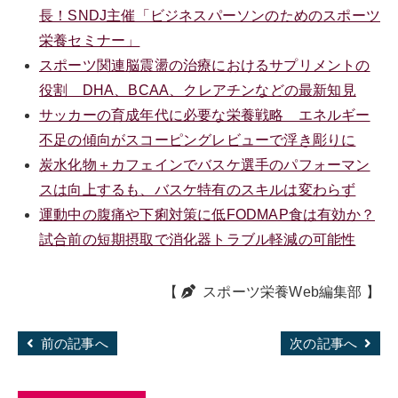
長！SNDJ主催「ビジネスパーソンのためのスポーツ
栄養セミナー」
スポーツ関連脳震盪の治療におけるサプリメントの
役割 DHA、BCAA、クレアチンなどの最新知見
サッカーの育成年代に必要な栄養戦略 エネルギー
不足の傾向がスコーピングレビューで浮き彫りに
炭水化物＋カフェインでバスケ選手のパフォーマン
スは向上するも、バスケ特有のスキルは変わらず
運動中の腹痛や下痢対策に低FODMAP食は有効か？
試合前の短期摂取で消化器トラブル軽減の可能性
【
スポーツ栄養Web編集部
】
前の記事へ
次の記事へ