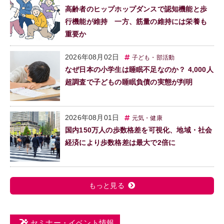
高齢者のヒップホップダンスで認知機能と歩
行機能が維持 一方、筋量の維持には栄養も
重要か
2026年08月02日
子ども・部活動
なぜ日本の小学生は睡眠不足なのか？ 4,000人
超調査で子どもの睡眠負債の実態が判明
2026年08月01日
元気・健康
国内150万人の歩数格差を可視化、地域・社会
経済により歩数格差は最大で2倍に
もっと見る
セミナー・イベント情報