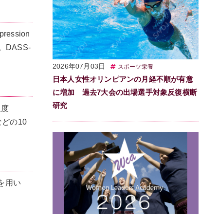
ssion
。DASS-
2026年07月03日
スポーツ栄養
日本人女性オリンピアンの月経不順が有意
に増加 過去7大会の出場選手対象反復横断
研究
尺度
度などの10
」を用い