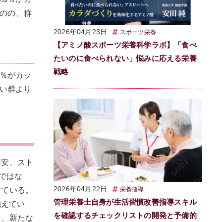
ものの、群
2026年04月23日
スポーツ栄養
【アミノ酸スポーツ栄養科学ラボ】「食べ
たいのに食べられない」悩みに応える栄養
戦略
8％がカッ
低い群より
不安、スト
のではな
2026年04月22日
している。
栄養指導
管理栄養士自身が生活習慣改善指導スキル
抱えてい
を確認するチェックリストの開発と予備的
て、新たな