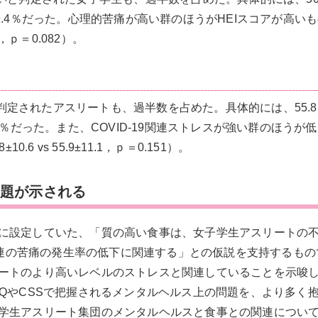
9.4％だった。心理的苦痛が高い群のほうがHEIスコアが高い
4，ｐ＝0.082）。
いと判定されたアスリートも、過半数を占めた。具体的には、55.
2％だった。また、COVID-19関連ストレスが強い群のほうが
6 vs 55.9±11.1，ｐ＝0.151）。
課題が示される
に設定していた、「質の高い食事は、女子学生アスリートの
9関連の苦痛の発生率の低下に関連する」との仮説を支持するも
ートのより高いレベルのストレスと関連していることを示唆
QやCSSで把握されるメンタルヘルス上の問題を、より多く
学生アスリート集団のメンタルヘルスと食事との関連につい