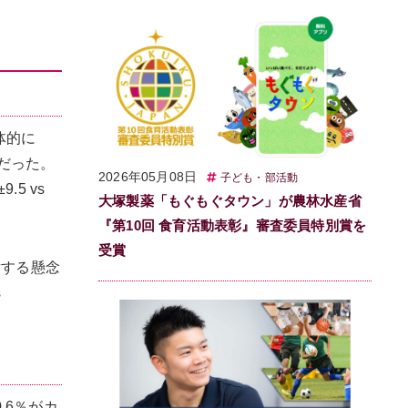
体的に
上だった。
2026年05月08日
子ども・部活動
5 vs
大塚製薬「もぐもぐタウン」が農林水産省
『第10回 食育活動表彰』審査委員特別賞を
受賞
対する懸念
s
.6％がカ