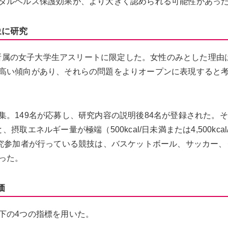
タルヘルス保護効果が、より大きく認められる可能性があっ
象に研究
ンI所属の女子大学生アスリートに限定した。女性のみとした理由
高い傾向があり、それらの問題をよりオープンに表現すると
。149名が応募し、研究内容の説明後84名が登録された。
エネルギー量が極端（500kcal/日未満または4,500kcal
研究参加者が行っている競技は、バスケットボール、サッカー、
った。
価
下の4つの指標を用いた。