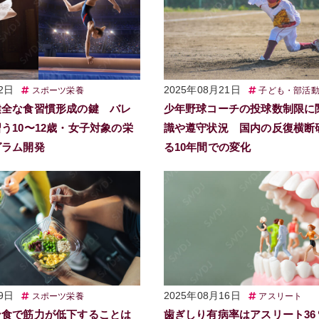
2日
2025年08月21日
スポーツ栄養
子ども・部活
健全な食習慣形成の鍵 バレ
少年野球コーチの投球数制限に
う10〜12歳・女子対象の栄
識や遵守状況 国内の反復横断
グラム開発
る10年間での変化
9日
2025年08月16日
スポーツ栄養
アスリート
ン食で筋力が低下することは
歯ぎしり有病率はアスリート36