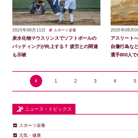
2025年08月11日
2025年08月0
スポーツ栄養
炭水化物マウスリンスでソフトボールの
アスリート
バッティングが向上する？ 疲労との関連
自傷行為な
も示唆
選手800人
1
2
3
4
5
ニュース・トピックス
スポーツ栄養
元気・健康