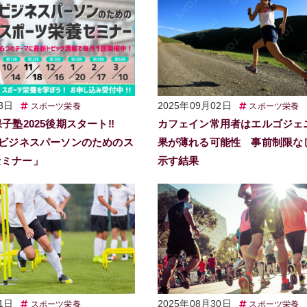
3日
2025年09月02日
スポーツ栄養
スポーツ栄養
保子塾2025後期スタート‼
カフェイン常用者はエルゴジェ
「ビジネスパーソンのためのス
果が薄れる可能性 事前制限な
セミナー」
示す結果
1日
2025年08月30日
スポーツ栄養
スポーツ栄養