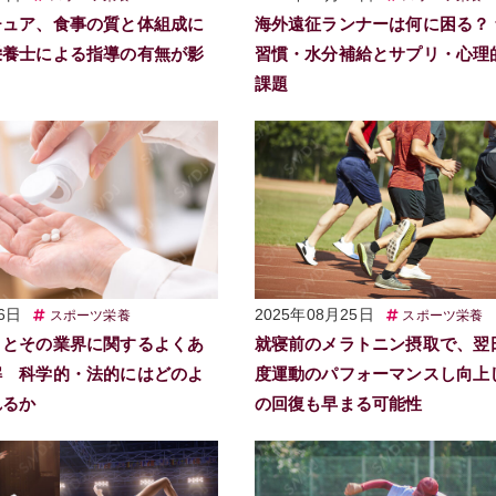
チュア、食事の質と体組成に
海外遠征ランナーは何に困る？
栄養士による指導の有無が影
習慣・水分補給とサプリ・心理
課題
6日
2025年08月25日
スポーツ栄養
スポーツ栄養
トとその業界に関するよくあ
就寝前のメラトニン摂取で、翌
解 科学的・法的にはどのよ
度運動のパフォーマンスし向上
れるか
の回復も早まる可能性