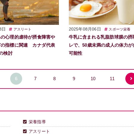
8日
2025年08月06日
アスリート
スポーツ栄養
への心理的虐待が摂食障害や
牛乳に含まれる乳脂肪球膜の摂
どの指標に関連 カナダ代表
レで、50歳未満の成人の体力が
での検討
可能性
6
7
8
9
10
11
栄養指導
アスリート