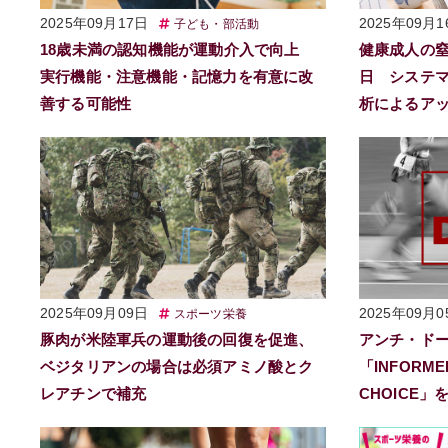
2025年09月17日
2025年09月1
子ども・部活動
18歳未満の認知機能が運動介入で向上
健康成人の窒素
実行機能・注意機能・記憶力を有意に改
日 システ
善する可能性
析によるア
2025年09月09日
2025年09月0
スポーツ栄養
豚肉が米陸軍兵の運動後の回復を促進、
アンチ・ド
ベジタリアンの場合は必須アミノ酸とク
「INFORME
レアチンで補充
CHOICE