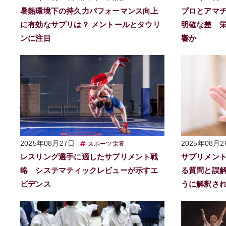
暑熱環境下の持久力パフォーマンス向上
プロとアマ
に有効なサプリは？ メントールとタウリ
明確な差 
ンに注目
響か
2025年08月27日
2025年08月2
スポーツ栄養
レスリング選手に適したサプリメント戦
サプリメン
略 システマティックレビューが示すエ
る質問と誤
ビデンス
うに解釈さ