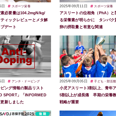
6日
2025年09月11日
スポーツ栄養
スポーツ栄養
必要量は104.2mgN/kg/
アスリートの位相角（PhA）と
マティックレビューとメタ解
る栄養素が明らかに タンパク
ップデート
卵の摂取量と有意な関連
5日
2025年09月05日
アンチ・ドーピング
子ども・部活
ーピング情報の製品リスト
小児アスリート3割以上、青年
D SPORT」「INFORMED
5割以上が成長痛 早期の栄養
」を更新しました
戦略が重要