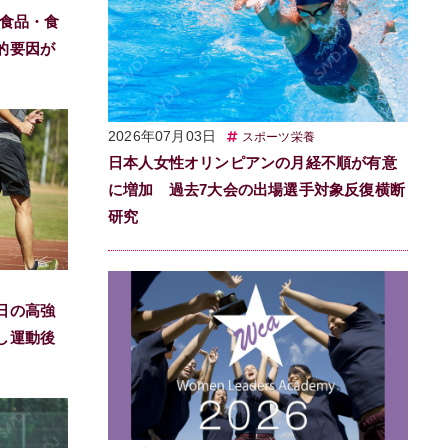
 食品・食
的要因が
2026年07月03日
スポーツ栄養
日本人女性オリンピアンの月経不順が有意
に増加 過去7大会の出場選手対象反復横断
研究
日の高強
し運動後