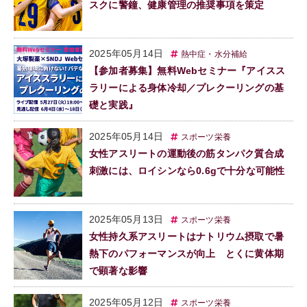
スクに警鐘、健康管理の推奨事項を策定
2025年05月14日
熱中症・水分補給
【参加者募集】無料Webセミナー『アイスス
ラリーによる身体冷却／プレクーリングの基
礎と実践』
2025年05月14日
スポーツ栄養
女性アスリートの運動後の筋タンパク質合成
刺激には、ロイシンなら0.6gで十分な可能性
2025年05月13日
スポーツ栄養
女性持久系アスリートはナトリウム摂取で暑
熱下のパフォーマンスが向上 とくに黄体期
で顕著な影響
2025年05月12日
スポーツ栄養