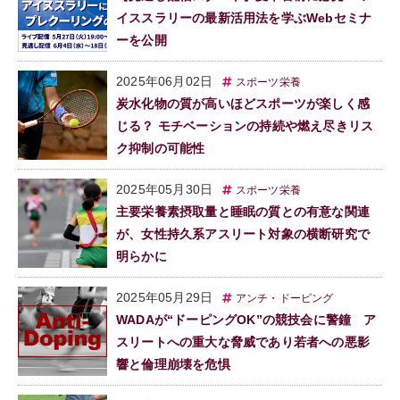
イススラリーの最新活用法を学ぶWebセミナ
ーを公開
2025年06月02日
スポーツ栄養
炭水化物の質が高いほどスポーツが楽しく感
じる？ モチベーションの持続や燃え尽きリス
ク抑制の可能性
2025年05月30日
スポーツ栄養
主要栄養素摂取量と睡眠の質との有意な関連
が、女性持久系アスリート対象の横断研究で
明らかに
2025年05月29日
アンチ・ドーピング
WADAが“ドーピングOK”の競技会に警鐘 ア
スリートへの重大な脅威であり若者への悪影
響と倫理崩壊を危惧