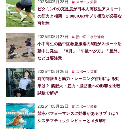
2025年05月28日
スポーツ栄養
ビタミンDの充足度が日本人高校生アスリート
の筋力と相関 1,000IUのサプリ摂取が必要な
可能性
2025年05月27日
熱中症・水分補給
小中高生の熱中症救急搬送の8割がスポーツ活
動中に発生 「8月」「午後〜夕方」「屋外」
などは要注意
2025年05月26日
スポーツ栄養
時間制限食と筋力トレーニング併用による効
果は？ 筋肥大・筋力・脂肪量への影響を比較
試験で解析
2025年05月22日
スポーツ栄養
競泳パフォーマンスに効果があるサプリは？
システマティックレビューとメタ解析