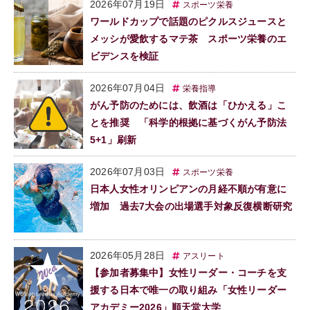
2026年07月19日
スポーツ栄養
ワールドカップで話題のピクルスジュースと
メッシが愛飲するマテ茶 スポーツ栄養のエ
ビデンスを検証
2026年07月04日
栄養指導
がん予防のためには、飲酒は「ひかえる」こ
とを推奨 「科学的根拠に基づくがん予防法
5+1」刷新
2026年07月03日
スポーツ栄養
日本人女性オリンピアンの月経不順が有意に
増加 過去7大会の出場選手対象反復横断研究
2026年05月28日
アスリート
【参加者募集中】女性リーダー・コーチを支
援する日本で唯一の取り組み「女性リーダー
アカデミー2026」順天堂大学