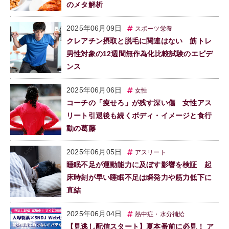
のメタ解析
2025年06月09日
スポーツ栄養
クレアチン摂取と脱毛に関連はない 筋トレ
男性対象の12週間無作為化比較試験のエビデ
ンス
2025年06月06日
女性
コーチの「痩せろ」が残す深い傷 女性アス
リート引退後も続くボディ・イメージと食行
動の葛藤
2025年06月05日
アスリート
睡眠不足が運動能力に及ぼす影響を検証 起
床時刻が早い睡眠不足は瞬発力や筋力低下に
直結
2025年06月04日
熱中症・水分補給
【見逃し配信スタート】夏本番前に必見！ ア