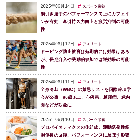
2025年06月14日
スポーツ栄養
綱引き選手のパフォーマンス向上にカフェイ
ンが有効 牽引持久力向上と疲労抑制の可能
性
2025年06月12日
アスリート
ドーピング防止教育は短期的には効果はある
が、長期介入や受動的参加では逆効果の可能
性
2025年06月11日
アスリート
全身冷却（WBC）の禁忌リストを国際冷凍学
会が公表 80歳以上、心疾患、糖尿病、緑内
障などが対象に
2025年06月10日
スポーツ栄養
プロバイオティクスの体組成、運動誘発性筋
損傷後の回復、パフォーマンスに及ぼす影響