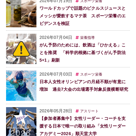
2026年07月19日
スポーツ栄養
ワールドカップで話題のピクルスジュースと
メッシが愛飲するマテ茶 スポーツ栄養のエ
ビデンスを検証
2026年07月04日
栄養指導
がん予防のためには、飲酒は「ひかえる」こ
とを推奨 「科学的根拠に基づくがん予防法
5+1」刷新
2026年07月03日
スポーツ栄養
日本人女性オリンピアンの月経不順が有意に
増加 過去7大会の出場選手対象反復横断研究
2026年05月28日
アスリート
【参加者募集中】女性リーダー・コーチを支
援する日本で唯一の取り組み「女性リーダー
アカデミー2026」順天堂大学