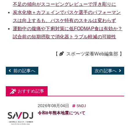
不足の傾向がスコーピングレビューで浮き彫りに
炭水化物＋カフェインでバスケ選手のパフォーマン
スは向上するも、バスケ特有のスキルは変わらず
運動中の腹痛や下痢対策に低FODMAP食は有効か？
試合前の短期摂取で消化器トラブル軽減の可能性
【
スポーツ栄養Web編集部
】
前の記事へ
次の記事へ
おすすめ記事
2026年08月04日
SNDJ
令和8年熊本地震について