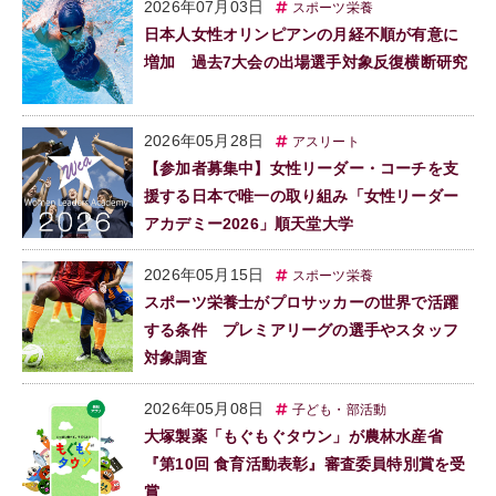
2026年07月03日
スポーツ栄養
日本人女性オリンピアンの月経不順が有意に
増加 過去7大会の出場選手対象反復横断研究
2026年05月28日
アスリート
【参加者募集中】女性リーダー・コーチを支
援する日本で唯一の取り組み「女性リーダー
アカデミー2026」順天堂大学
2026年05月15日
スポーツ栄養
スポーツ栄養士がプロサッカーの世界で活躍
する条件 プレミアリーグの選手やスタッフ
対象調査
2026年05月08日
子ども・部活動
大塚製薬「もぐもぐタウン」が農林水産省
『第10回 食育活動表彰』審査委員特別賞を受
賞