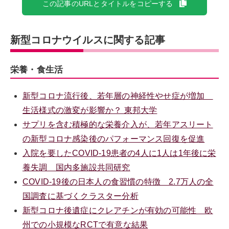
この記事のURLとタイトルをコピーする
新型コロナウイルスに関する記事
栄養・食生活
新型コロナ流行後、若年層の神経性やせ症が増加
生活様式の激変が影響か？ 東邦大学
サプリを含む積極的な栄養介入が、若年アスリート
の新型コロナ感染後のパフォーマンス回復を促進
入院を要したCOVID-19患者の4人に1人は1年後に栄
養失調 国内多施設共同研究
COVID-19後の日本人の食習慣の特徴 2.7万人の全
国調査に基づくクラスター分析
新型コロナ後遺症にクレアチンが有効の可能性 欧
州での小規模なRCTで有意な結果