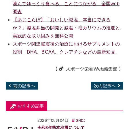
噛んでゆっくり食べる」ことにつながる 全国web
調査
【あじこらぼ】「おいしい減塩、本当にできる
か？」減塩弁当の開発と減塩・増カリウムの推進と
実践的な取り組みを無料公開
スポーツ関連脳震盪の治療におけるサプリメントの
役割 DHA、BCAA、クレアチンなどの最新知見
【
スポーツ栄養Web編集部
】
前の記事へ
次の記事へ
おすすめ記事
2026年08月04日
SNDJ
令和8年熊本地震について