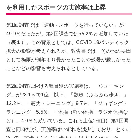
を利用したスポーツの実施率は上昇
第1回調査では「運動・スポーツを行っていない」が
49.9％だったが、第2回調査では55.2％と増加していた
（
表１
）。この背景としては、COVID-19パンデミック
拡大の影響が考えられるが、報告書では、その他の要因
として梅雨が例年より長かったことや残暑が厳しかった
ことなどの影響も考えられるとしている。
第2回調査における種目別の実施率は、「ウォーキン
グ」が23.1％で1位、以下、「散歩（ぶらぶら歩き）」
12.2％、「筋力トレーニング」9.7％、「ジョギング・
ランニング」5.5％、「体操（軽い体操、ラジオ体操な
ど）」4.0％と続いている。これら上位5種目は第1回調
査と同様だが、実施率はいずれも減少しており、とくに
2位の「散歩（ぶらぶら歩き）」は大きく低下した。