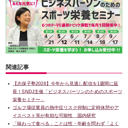
関連記事
【志保子塾2026】今年から見逃し配信を1週間に延
長！SNDJ主催「ビジネスパーソンのためのスポーツ
栄養セミナー」
ゴルフ場従業員の熱中症リスク抑制に定時休憩やア
イスベスト等が有効な可能性 国内研究
「味わって食べる」ことは性・年齢を問わず「よく