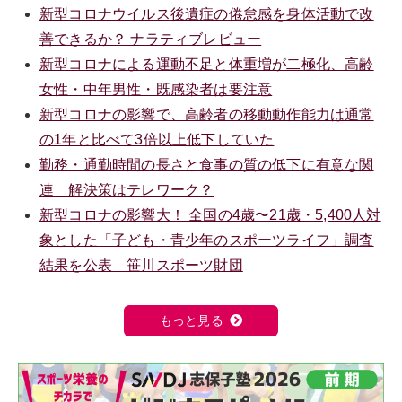
新型コロナウイルス後遺症の倦怠感を身体活動で改
善できるか？ ナラティブレビュー
新型コロナによる運動不足と体重増が二極化、高齢
女性・中年男性・既感染者は要注意
新型コロナの影響で、高齢者の移動動作能力は通常
の1年と比べて3倍以上低下していた
勤務・通勤時間の長さと食事の質の低下に有意な関
連 解決策はテレワーク？
新型コロナの影響大！ 全国の4歳〜21歳・5,400人対
象とした「子ども・青少年のスポーツライフ」調査
結果を公表 笹川スポーツ財団
もっと見る