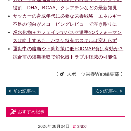
役割 DHA、BCAA、クレアチンなどの最新知見
サッカーの育成年代に必要な栄養戦略 エネルギー
不足の傾向がスコーピングレビューで浮き彫りに
炭水化物＋カフェインでバスケ選手のパフォーマン
スは向上するも、バスケ特有のスキルは変わらず
運動中の腹痛や下痢対策に低FODMAP食は有効か？
試合前の短期摂取で消化器トラブル軽減の可能性
【
スポーツ栄養Web編集部
】
前の記事へ
次の記事へ
おすすめ記事
2026年08月04日
SNDJ