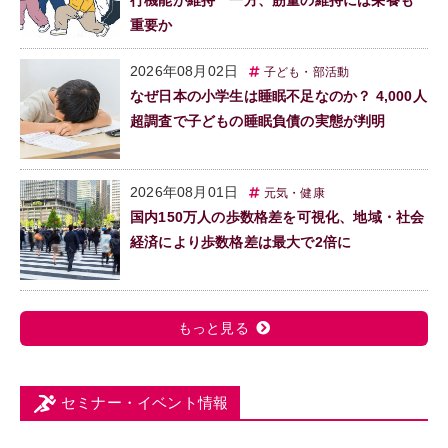
行機能が維持 一方、筋量の維持には栄養も
重要か
2026年08月02日
子ども・部活動
なぜ日本の小学生は睡眠不足なのか？ 4,000人
超調査で子どもの睡眠負債の実態が判明
2026年08月01日
元気・健康
国内150万人の歩数格差を可視化、地域・社会
経済により歩数格差は最大で2倍に
もっと見る
セミナー・イベント情報