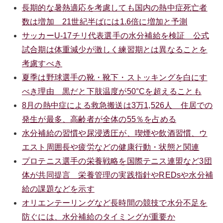
長期的な暑熱適応を考慮しても国内の熱中症死亡者
数は増加 21世紀半ばには1.6倍に増加と予測
サッカーU-17チリ代表選手の水分補給を検証 公式
試合期は体重減少が激しく練習期とは異なることを
考慮すべき
夏季は野球選手の靴・靴下・ストッキングを白にす
べき理由 黒だと下肢温度が50°Cを超えることも
8月の熱中症による救急搬送は3万1,526人 住居での
発生が最多、高齢者が全体の55％を占める
水分補給の習慣や尿浸透圧が、喫煙や飲酒習慣、ウ
エスト周囲長や疲労などの健康行動・状態と関連
プロテニス選手の栄養戦略を国際テニス連盟など3団
体が共同提言 栄養管理の実践指針やREDsや水分補
給の課題などを示す
オリエンテーリングなど長時間の競技で水分不足を
防ぐには、水分補給のタイミングが重要か