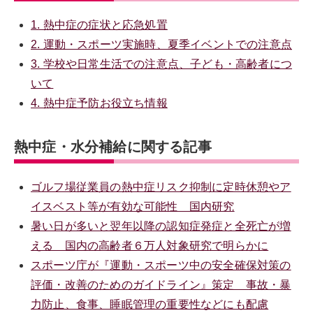
1. 熱中症の症状と応急処置
2. 運動・スポーツ実施時、夏季イベントでの注意点
3. 学校や日常生活での注意点、子ども・高齢者につ
いて
4. 熱中症予防お役立ち情報
熱中症・水分補給に関する記事
ゴルフ場従業員の熱中症リスク抑制に定時休憩やア
イスベスト等が有効な可能性 国内研究
暑い日が多いと翌年以降の認知症発症と全死亡が増
える 国内の高齢者６万人対象研究で明らかに
スポーツ庁が『運動・スポーツ中の安全確保対策の
評価・改善のためのガイドライン』策定 事故・暴
力防止、食事、睡眠管理の重要性などにも配慮