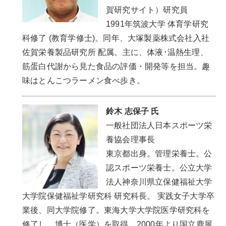
賀研究サイト）研究員
1991年筑波大学 体育学研究
科修了 (教育学修士)。同年、大塚製薬株式会社入社
佐賀栄養製品研究所 配属。主に、体液･温熱生理、
筋蛋白代謝から見た食品の評価・開発等を担当。趣
味はとんこつラーメン食べ歩き。
鈴木 志保子 氏
一般社団法人日本スポーツ栄
養協会理事長
東京都出身。管理栄養士。公
認スポーツ栄養士。公立大学
法人神奈川県立保健福祉大学
大学院保健福祉学研究科 研究科長。 実践女子大学卒
業後、同大学院修了。東海大学大学院医学研究科を
修了し、博士（医学）を取得。2000年より国立鹿屋