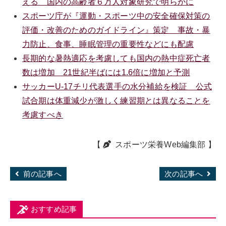
える 国内の高齢者６万人対象研究で明らかに
スポーツ庁が『運動・スポーツ中の安全確保対策の
評価・改善のためのガイドライン』策定 事故・暴
力防止、食事、睡眠管理の重要性などにも配慮
長期的な暑熱適応を考慮しても国内の熱中症死亡者
数は増加 21世紀半ばには1.6倍に増加と予測
サッカーU-17チリ代表選手の水分補給を検証 公式
試合期は体重減少が激しく練習期とは異なることを
考慮すべき
【
スポーツ栄養Web編集部
】
前の記事へ
次の記事へ
おすすめ記事