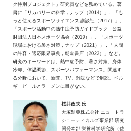
ク特別プロジェクト」研究員などを務めている。著
書に「リカバリーの科学，ナップ（2014）」、「も
っと使えるスポーツサイエンス,講談社（2017）」、
「スポーツ活動中の熱中症予防ガイドブック，公益
財団法人日本スポーツ協会（2019）」、「スポーツ
現場における暑さ対策，ナップ（2021）」，「人間
の許容・適応限界事典，朝倉書店（2022）」など。
研究のキーワードは、熱中症予防、暑さ対策、身体
冷却、体温調節、スポーツパフォーマンス。関連す
る分野において、新聞、TV、雑誌などで解説。ベル
ギービールとラーメンに目がない。
桜井政夫 氏
大
塚
製薬株式会社 ニュートラ
シューティカルズ事業部 研究
開発本部 栄養科学研究所（佐