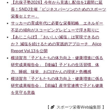
【志保子塾2026】今年から見逃し配信を1週間に延
長！SNDJ主催「ビジネスパーソンのためのスポーツ
栄養セミナー」
サッカーの育成年代に必要な栄養戦略 エネルギー
不足の傾向がスコーピングレビューで浮き彫りに
【あじこらぼ】「おいしい減塩」は実現できるの
か？ 減塩を続けるための実践的アプローチ Ajico
Report Vol.13を公開
横須賀市「子どもたちの体力向上・健康増進に係る
研究成果報告会」【後編】子どもの生活習慣、体
力、睡眠、味覚、お口ぽかんの現状と危機感
横須賀市「子どもたちの体力向上・健康増進に係る
研究成果報告会」【前編】産学官連携で子ども健康
を見守る意義
【
スポーツ栄養Web編集部
】