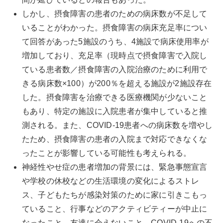
しかし、摂食障害の患者のための病床数が不足して
いることがわかった。摂食障害の病床充足率につい
て回答があった5施設のうち、4施設で病床使用率が
増加しており、充足率（現時点で摂食障害で入院し
ている患者数／摂食障害の入院治療のために利用で
きる病床数×100）が200％を超える施設が2施設存在
した。摂食障害を治療できる医療機関が少ないこと
もあり、特定の施設に入院患者が集中していると推
測される。また、COVID-19患者への病床数を増やし
たため、摂食障害の患者の入院まで対応できなくな
ったことが影響している可能性も考えられる。
神経性やせ症の患者増加の背景には、緊急事態宣言
や学校の休校などの生活環境の変化によるストレ
ス、子どもたちが感染対策のために家に引きこもっ
ていること、行事などのアクティビティーが中止に
なったこと、友達に会えないこと、COVID-19への不