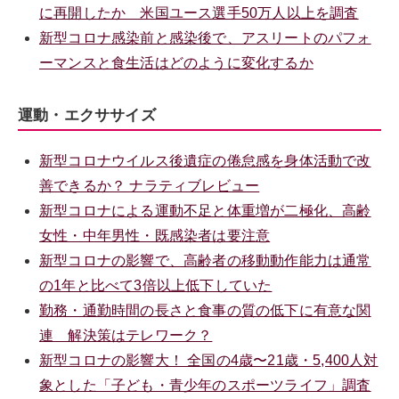
に再開したか 米国ユース選手50万人以上を調査
新型コロナ感染前と感染後で、アスリートのパフォ
ーマンスと食生活はどのように変化するか
運動・エクササイズ
新型コロナウイルス後遺症の倦怠感を身体活動で改
善できるか？ ナラティブレビュー
新型コロナによる運動不足と体重増が二極化、高齢
女性・中年男性・既感染者は要注意
新型コロナの影響で、高齢者の移動動作能力は通常
の1年と比べて3倍以上低下していた
勤務・通勤時間の長さと食事の質の低下に有意な関
連 解決策はテレワーク？
新型コロナの影響大！ 全国の4歳〜21歳・5,400人対
象とした「子ども・青少年のスポーツライフ」調査