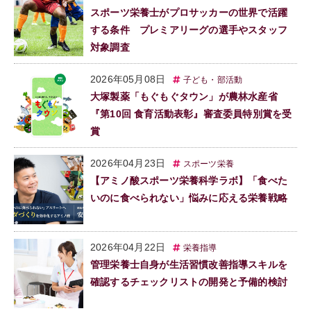
スポーツ栄養士がプロサッカーの世界で活躍
する条件 プレミアリーグの選手やスタッフ
対象調査
2026年05月08日
子ども・部活動
大塚製薬「もぐもぐタウン」が農林水産省
『第10回 食育活動表彰』審査委員特別賞を受
賞
2026年04月23日
スポーツ栄養
【アミノ酸スポーツ栄養科学ラボ】「食べた
いのに食べられない」悩みに応える栄養戦略
2026年04月22日
栄養指導
管理栄養士自身が生活習慣改善指導スキルを
確認するチェックリストの開発と予備的検討