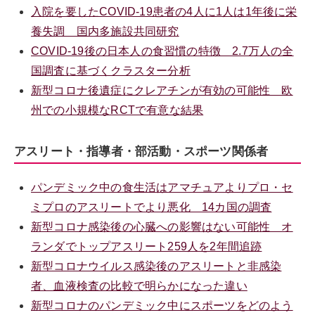
入院を要したCOVID-19患者の4人に1人は1年後に栄
養失調 国内多施設共同研究
COVID-19後の日本人の食習慣の特徴 2.7万人の全
国調査に基づくクラスター分析
新型コロナ後遺症にクレアチンが有効の可能性 欧
州での小規模なRCTで有意な結果
アスリート・指導者・部活動・スポーツ関係者
パンデミック中の食生活はアマチュアよりプロ・セ
ミプロのアスリートでより悪化 14カ国の調査
新型コロナ感染後の心臓への影響はない可能性 オ
ランダでトップアスリート259人を2年間追跡
新型コロナウイルス感染後のアスリートと非感染
者、血液検査の比較で明らかになった違い
新型コロナのパンデミック中にスポーツをどのよう