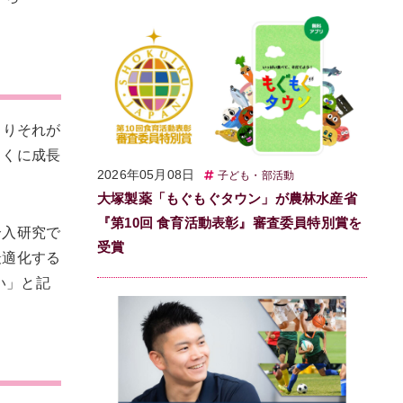
よりそれが
とくに成長
2026年05月08日
子ども・部活動
大塚製薬「もぐもぐタウン」が農林水産省
『第10回 食育活動表彰』審査委員特別賞を
介入研究で
受賞
最適化する
い」と記