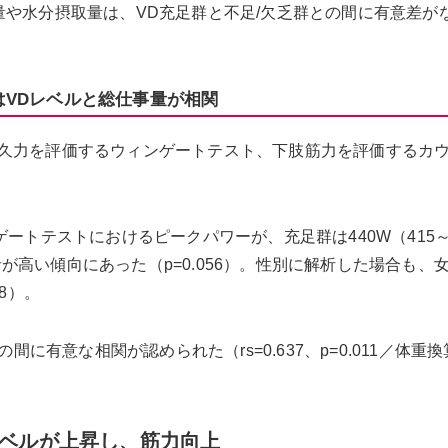
量や水分摂取量は、VD充足群と不足/欠乏群との間に有意差が
はVDレベルと総仕事量が相関
久力を評価するウィンゲートテスト、下肢筋力を評価するカ
ートテストにおけるピークパワーが、充足群は440W（415～
前者が高い傾向にあった（p=0.056）。性別に解析した場合も、
8）。
間に有意な相関が認められた（rs=0.637、p=0.011／体重
レベルが上昇し、筋力向上