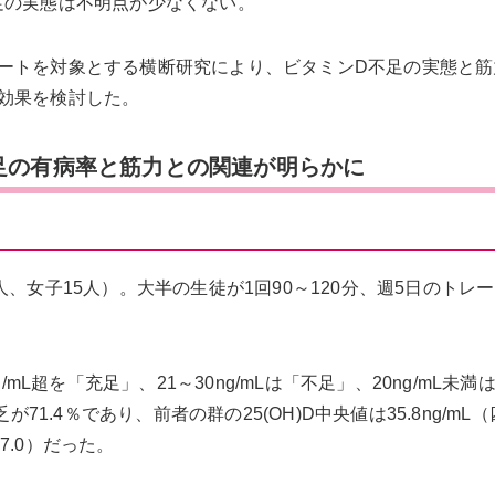
足の実態は不明点が少なくない。
ートを対象とする横断研究により、ビタミンD不足の実態と筋
効果を検討した。
足の有病率と筋力との関連が明らかに
、女子15人）。大半の生徒が1回90～120分、週5日のトレ
ng/mL超を「充足」、21～30ng/mLは「不足」、20ng/mL未
71.4％であり、前者の群の25(OH)D中央値は35.8ng/mL
～27.0）だった。