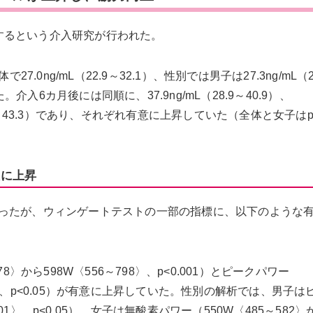
摂取するという介入研究が行われた。
.0ng/mL（22.9～32.1）、性別では男子は27.3ng/mL（2
だった。介入6カ月後には同順に、37.9ng/mL（28.9～40.9）、
L（29.3～43.3）であり、それぞれ有意に上昇していた（全体と女子はp<
意に上昇
ったが、ウィンゲートテストの一部の指標に、以下のような
〉から598W〈556～798〉、p<0.001）とピークパワー
472〉、p<0.05）が有意に上昇していた。性別の解析では、男子
601〉、p<0.05）、女子は無酸素パワー（550W〈485～582〉