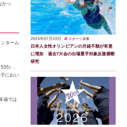
なかっ
2026年07月03日
スポーツ栄養
ウンターム
日本人女性オリンピアンの月経不順が有意
に増加 過去7大会の出場選手対象反復横断
研究
535）、
女子におい
換算値では