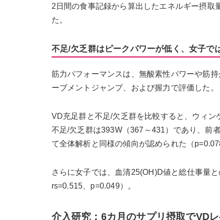
2日間の食事記録から算出したエネルギー摂取
た。
不足/欠乏群はピークパワーが低く、女子で
筋力パフォーマンスは、無酸素性パワーや筋持
ーブメントジャンプ、および握力で評価した。
VD充足群と不足/欠乏群を比較すると、ウィンゲ
不足/欠乏群は393W（367～431）であり、
て全体解析と同様の傾向が認められた（p=0.07
さらに女子では、血清25(OH)D値と総仕事量との
rs=0.515、p=0.049）。
介入研究：6カ月のサプリ摂取でVD