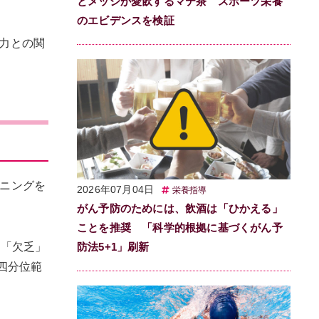
とメッシが愛飲するマテ茶 スポーツ栄養
のエビデンスを検証
力との関
ーニングを
2026年07月04日
栄養指導
がん予防のためには、飲酒は「ひかえる」
ことを推奨 「科学的根拠に基づくがん予
満は「欠乏」
防法5+1」刷新
（四分位範