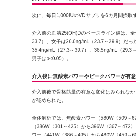
次に、毎日1,000IUのVDサプリを6カ月間
介入前の血清25(OH)Dのベースライン値は、全体で27
33.7）、女子は26.6ng/mL（23.7～29.9）
35.4ng/mL（27.3～39.7）、38.5ng/m
男子はp<0.05）。
介入後に無酸素パワーやピークパワーが有
介入前後で骨格筋量の有意な変化はみられなか
が認められた。
全体解析では、無酸素パワー（580W〈509～678
（386W〈301～425〉から396W〈367～
ワー（441W〈386～495〉から480W〈459～