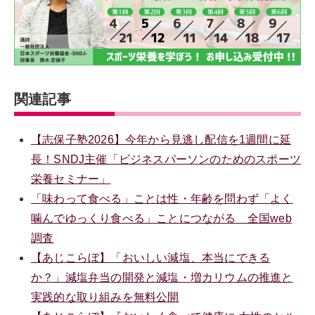
関連記事
【志保子塾2026】今年から見逃し配信を1週間に延
長！SNDJ主催「ビジネスパーソンのためのスポーツ
栄養セミナー」
「味わって食べる」ことは性・年齢を問わず「よく
噛んでゆっくり食べる」ことにつながる 全国web
調査
【あじこらぼ】「おいしい減塩、本当にできる
か？」減塩弁当の開発と減塩・増カリウムの推進と
実践的な取り組みを無料公開