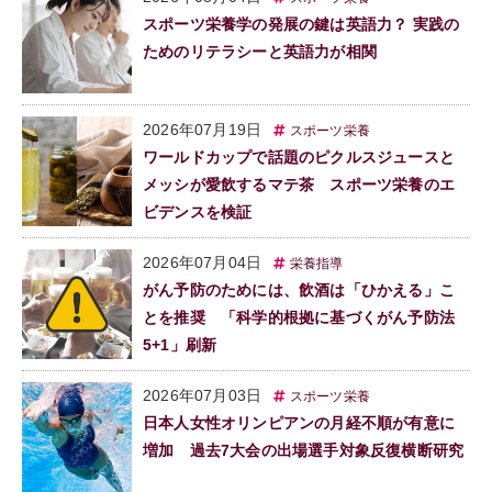
スポーツ栄養学の発展の鍵は英語力？ 実践の
ためのリテラシーと英語力が相関
2026年07月19日
スポーツ栄養
ワールドカップで話題のピクルスジュースと
メッシが愛飲するマテ茶 スポーツ栄養のエ
ビデンスを検証
2026年07月04日
栄養指導
がん予防のためには、飲酒は「ひかえる」こ
とを推奨 「科学的根拠に基づくがん予防法
5+1」刷新
2026年07月03日
スポーツ栄養
日本人女性オリンピアンの月経不順が有意に
増加 過去7大会の出場選手対象反復横断研究