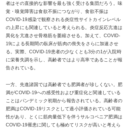
者はその直接的な影響を最も強く受ける集団だろう。味
覚・嗅覚障害は食欲不振につながり、食欲不振は
COVID-19感染で観察される炎症性サイトカインレベル
の上昇にも関連していると考えられる。炎症反応亢進は
異化を亢進させ骨格筋を萎縮させる。加えて、COVID-
19による長期間の臥床が筋肉の喪失をさらに加速させ
る。実際、COVID-19患者の少なくとも3分の1が入院時
に栄養失調を示し、高齢者ではより高率であることが報
告されている。
一方、先進諸国では高齢者でも肥満者が珍しくない。肥
満がCOVID-19への感受性および重症化と関連している
ことはパンデミック初期から報告されている。高齢者の
肥満はCOVID-19リスクとして過小評価されている可能
性があり、とくに筋肉量低下を伴うサルコペニア肥満は
COVID-19罹患に関しても極めてリスクが高いと考えら