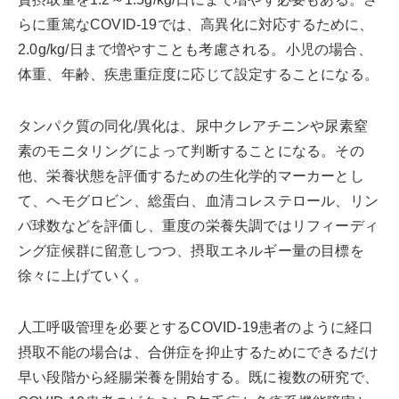
らに重篤なCOVID-19では、高異化に対応するために、
2.0g/kg/日まで増やすことも考慮される。小児の場合、
体重、年齢、疾患重症度に応じて設定することになる。
タンパク質の同化/異化は、尿中クレアチニンや尿素窒
素のモニタリングによって判断することになる。その
他、栄養状態を評価するための生化学的マーカーとし
て、ヘモグロビン、総蛋白、血清コレステロール、リン
パ球数などを評価し、重度の栄養失調ではリフィーディ
ング症候群に留意しつつ、摂取エネルギー量の目標を
徐々に上げていく。
人工呼吸管理を必要とするCOVID-19患者のように経口
摂取不能の場合は、合併症を抑止するためにできるだけ
早い段階から経腸栄養を開始する。既に複数の研究で、