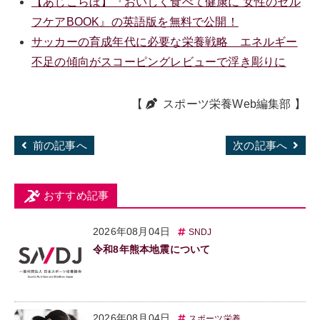
【あじこらぼ】『おいしく食べて健康に 女性のセル
フケアBOOK』の英語版を無料で公開！
サッカーの育成年代に必要な栄養戦略 エネルギー
不足の傾向がスコーピングレビューで浮き彫りに
【
スポーツ栄養Web編集部
】
前の記事へ
次の記事へ
おすすめ記事
2026年08月04日
SNDJ
令和8年熊本地震について
2026年08月04日
スポーツ栄養