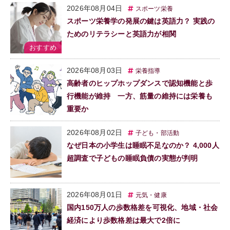
2026年08月04日
スポーツ栄養
スポーツ栄養学の発展の鍵は英語力？ 実践の
ためのリテラシーと英語力が相関
2026年08月03日
栄養指導
高齢者のヒップホップダンスで認知機能と歩
行機能が維持 一方、筋量の維持には栄養も
重要か
2026年08月02日
子ども・部活動
なぜ日本の小学生は睡眠不足なのか？ 4,000人
超調査で子どもの睡眠負債の実態が判明
2026年08月01日
元気・健康
国内150万人の歩数格差を可視化、地域・社会
経済により歩数格差は最大で2倍に