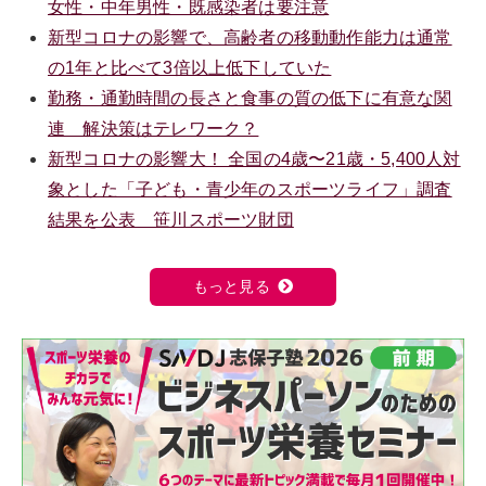
女性・中年男性・既感染者は要注意
新型コロナの影響で、高齢者の移動動作能力は通常
の1年と比べて3倍以上低下していた
勤務・通勤時間の長さと食事の質の低下に有意な関
連 解決策はテレワーク？
新型コロナの影響大！ 全国の4歳〜21歳・5,400人対
象とした「子ども・青少年のスポーツライフ」調査
結果を公表 笹川スポーツ財団
もっと見る