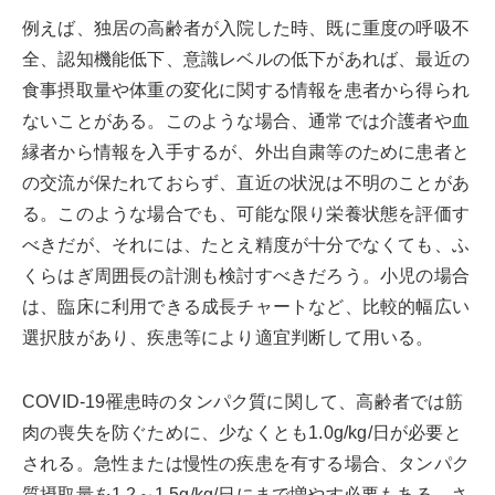
例えば、独居の高齢者が入院した時、既に重度の呼吸不
全、認知機能低下、意識レベルの低下があれば、最近の
食事摂取量や体重の変化に関する情報を患者から得られ
ないことがある。このような場合、通常では介護者や血
縁者から情報を入手するが、外出自粛等のために患者と
の交流が保たれておらず、直近の状況は不明のことがあ
る。このような場合でも、可能な限り栄養状態を評価す
べきだが、それには、たとえ精度が十分でなくても、ふ
くらはぎ周囲長の計測も検討すべきだろう。小児の場合
は、臨床に利用できる成長チャートなど、比較的幅広い
選択肢があり、疾患等により適宜判断して用いる。
COVID-19罹患時のタンパク質に関して、高齢者では筋
肉の喪失を防ぐために、少なくとも1.0g/kg/日が必要と
される。急性または慢性の疾患を有する場合、タンパク
質摂取量を1.2～1.5g/kg/日にまで増やす必要もある。さ