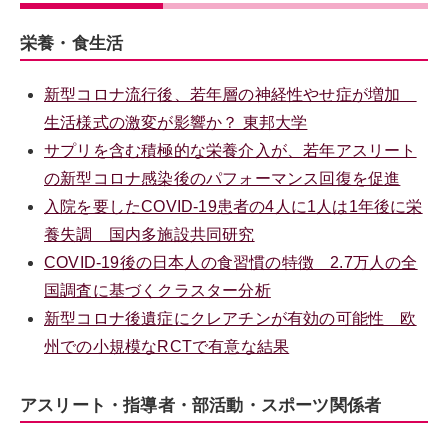
栄養・食生活
新型コロナ流行後、若年層の神経性やせ症が増加
生活様式の激変が影響か？ 東邦大学
サプリを含む積極的な栄養介入が、若年アスリート
の新型コロナ感染後のパフォーマンス回復を促進
入院を要したCOVID-19患者の4人に1人は1年後に栄
養失調 国内多施設共同研究
COVID-19後の日本人の食習慣の特徴 2.7万人の全
国調査に基づくクラスター分析
新型コロナ後遺症にクレアチンが有効の可能性 欧
州での小規模なRCTで有意な結果
アスリート・指導者・部活動・スポーツ関係者