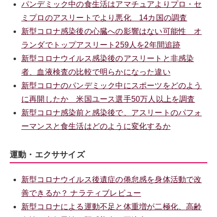
パンデミック中の食生活はアマチュアよりプロ・セ
ミプロのアスリートでより悪化 14カ国の調査
新型コロナ感染後の心臓への影響はない可能性 オ
ランダでトップアスリート259人を2年間追跡
新型コロナウイルス感染後のアスリートと非感染
者、血液検査の比較で明らかになった違い
新型コロナのパンデミック中にスポーツをどのよう
に再開したか 米国ユース選手50万人以上を調査
新型コロナ感染前と感染後で、アスリートのパフォ
ーマンスと食生活はどのように変化するか
運動・エクササイズ
新型コロナウイルス後遺症の倦怠感を身体活動で改
善できるか？ ナラティブレビュー
新型コロナによる運動不足と体重増が二極化、高齢