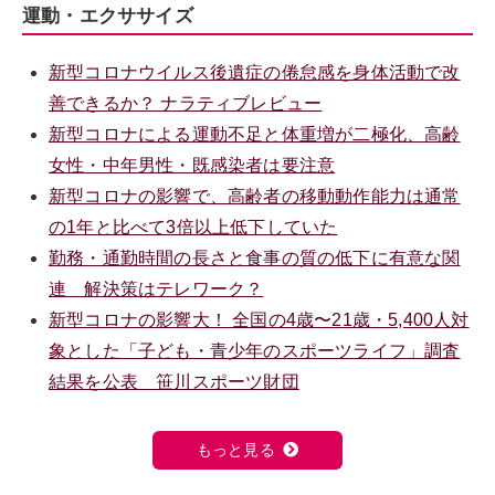
運動・エクササイズ
新型コロナウイルス後遺症の倦怠感を身体活動で改
善できるか？ ナラティブレビュー
新型コロナによる運動不足と体重増が二極化、高齢
女性・中年男性・既感染者は要注意
新型コロナの影響で、高齢者の移動動作能力は通常
の1年と比べて3倍以上低下していた
勤務・通勤時間の長さと食事の質の低下に有意な関
連 解決策はテレワーク？
新型コロナの影響大！ 全国の4歳〜21歳・5,400人対
象とした「子ども・青少年のスポーツライフ」調査
結果を公表 笹川スポーツ財団
もっと見る