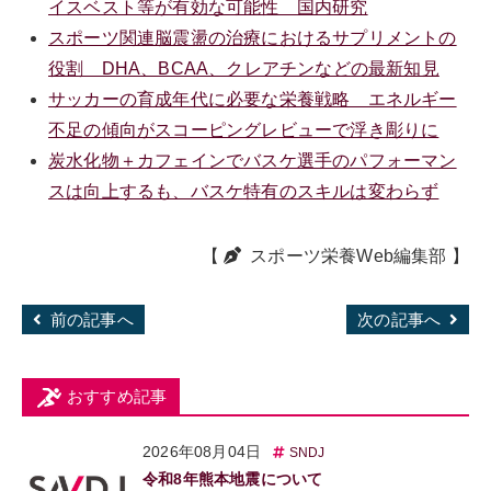
イスベスト等が有効な可能性 国内研究
スポーツ関連脳震盪の治療におけるサプリメントの
役割 DHA、BCAA、クレアチンなどの最新知見
サッカーの育成年代に必要な栄養戦略 エネルギー
不足の傾向がスコーピングレビューで浮き彫りに
炭水化物＋カフェインでバスケ選手のパフォーマン
スは向上するも、バスケ特有のスキルは変わらず
【
スポーツ栄養Web編集部
】
前の記事へ
次の記事へ
おすすめ記事
2026年08月04日
SNDJ
令和8年熊本地震について