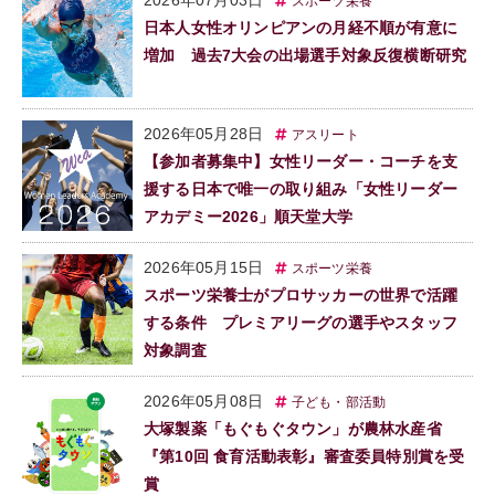
スポーツ栄養
日本人女性オリンピアンの月経不順が有意に
増加 過去7大会の出場選手対象反復横断研究
2026年05月28日
アスリート
【参加者募集中】女性リーダー・コーチを支
援する日本で唯一の取り組み「女性リーダー
アカデミー2026」順天堂大学
2026年05月15日
スポーツ栄養
スポーツ栄養士がプロサッカーの世界で活躍
する条件 プレミアリーグの選手やスタッフ
対象調査
2026年05月08日
子ども・部活動
大塚製薬「もぐもぐタウン」が農林水産省
『第10回 食育活動表彰』審査委員特別賞を受
賞