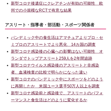
新型コロナ後遺症にクレアチンが有効の可能性 欧
州での小規模なRCTで有意な結果
アスリート・指導者・部活動・スポーツ関係者
パンデミック中の食生活はアマチュアよりプロ・セ
ミプロのアスリートでより悪化 14カ国の調査
新型コロナ感染後の心臓への影響はない可能性 オ
ランダでトップアスリート259人を2年間追跡
新型コロナウイルス感染後のアスリートと非感染
者、血液検査の比較で明らかになった違い
新型コロナのパンデミック中にスポーツをどのよう
に再開したか 米国ユース選手50万人以上を調査
新型コロナ感染前と感染後で、アスリートのパフォ
ーマンスと食生活はどのように変化するか