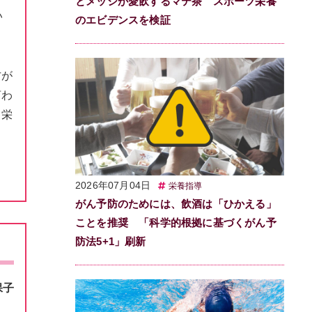
とメッシが愛飲するマテ茶 スポーツ栄養
い
のエビデンスを検証
方が
言わ
、栄
2026年07月04日
栄養指導
がん予防のためには、飲酒は「ひかえる」
ことを推奨 「科学的根拠に基づくがん予
防法5+1」刷新
保子