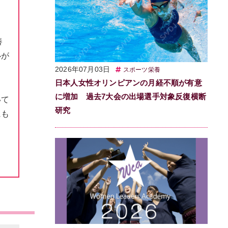
養
心が
2026年07月03日
スポーツ栄養
日本人女性オリンピアンの月経不順が有意
に増加 過去7大会の出場選手対象反復横断
いて
研究
にも