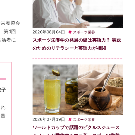
ツ栄養協会
、第4回
2026年08月04日
スポーツ栄養
スポーツ栄養学の発展の鍵は英語力？ 実践
生活者に
のためのリテラシーと英語力が相関
。
保子
えれ
る量
2026年07月19日
スポーツ栄養
ワールドカップで話題のピクルスジュース