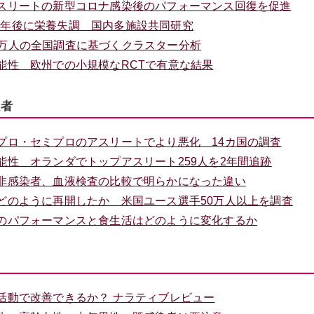
スリートの新型コロナ感染後のパフォーマンス回復を促進
人は1年後に栄養失調 国内多施設共同研究
2.7万人の全国調査に基づくクラスター分析
能性 欧州での小規模なRCTで有意な結果
係者
プロ・セミプロのアスリートでより悪化 14カ国の調査
性 オランダでトップアスリート259人を2年間追跡
非感染者、血液検査の比較で明らかになった違い
どのように再開したか 米国ユース選手50万人以上を調査
のパフォーマンスと食生活はどのように変化するか
活動で改善できるか？ ナラティブレビュー