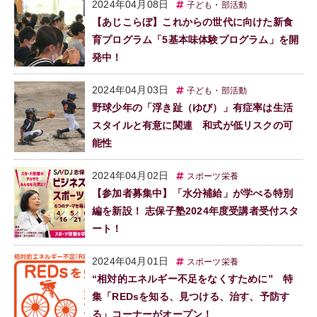
2024年04月08日
子ども・部活動
【あじこらぼ】これからの世代に向けた新食
育プログラム「5基本味体験プログラム」を開
発中！
2024年04月03日
子ども・部活動
野球少年の「浮き趾（ゆび）」有症率は生活
スタイルと有意に関連 和式が低リスクの可
能性
2024年04月02日
スポーツ栄養
【参加者募集中】「水分補給」が学べる特別
編を新設！ 志保子塾2024年度受講者受付スタ
ート！
2024年04月01日
スポーツ栄養
“相対的エネルギー不足をなくすために” 特
集「REDsを知る、見つける、治す、予防す
る」コーナーがオープン！