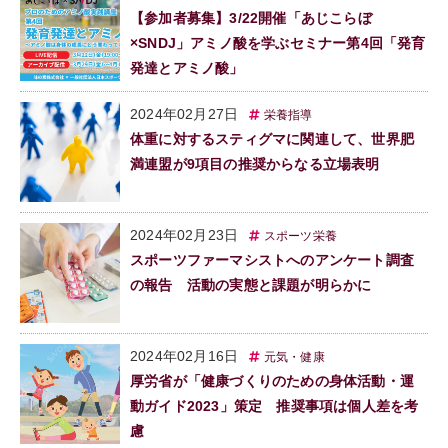
【参加者募集】3/22開催「あじこらぼ
×SNDJ」アミノ酸を学ぶセミナー第4回「発育
発達とアミノ酸」
2024年02月27日
栄養指導
体重に対するスティグマに関連して、世界肥
満連盟が9項目の推奨からなる立場表明
2024年02月23日
スポーツ栄養
スポーツファーマシストへのアンケート調査
の報告 活動の実態と課題が明らかに
2024年02月16日
元気・健康
厚労省が「健康づくりのための身体活動・運
動ガイド2023」策定 推奨事項は個人差を考
慮