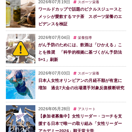
2026年07月19日
スポーツ栄養
ワールドカップで話題のピクルスジュースと
メッシが愛飲するマテ茶 スポーツ栄養のエ
ビデンスを検証
2026年07月04日
栄養指導
がん予防のためには、飲酒は「ひかえる」こ
とを推奨 「科学的根拠に基づくがん予防法
5+1」刷新
2026年07月03日
スポーツ栄養
日本人女性オリンピアンの月経不順が有意に
増加 過去7大会の出場選手対象反復横断研究
2026年05月28日
アスリート
【参加者募集中】女性リーダー・コーチを支
援する日本で唯一の取り組み「女性リーダー
アカデミー2026」順天堂大学