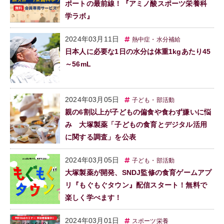
ポートの最前線！『アミノ酸スポーツ栄養科
学ラボ』
2024年03月11日
熱中症・水分補給
日本人に必要な1日の水分は体重1kgあたり45
～56mL
2024年03月05日
子ども・部活動
親の6割以上が子どもの偏食や食わず嫌いに悩
み 大塚製薬「子どもの食育とデジタル活用
に関する調査」を公表
2024年03月05日
子ども・部活動
大塚製薬が開発、SNDJ監修の食育ゲームアプ
リ『もぐもぐタウン』配信スタート！無料で
楽しく学べます！
2024年03月01日
スポーツ栄養