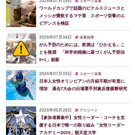
2026年07月19日
スポーツ栄養
ワールドカップで話題のピクルスジュースと
メッシが愛飲するマテ茶 スポーツ栄養のエ
ビデンスを検証
2026年07月04日
栄養指導
がん予防のためには、飲酒は「ひかえる」こ
とを推奨 「科学的根拠に基づくがん予防法
5+1」刷新
2026年07月03日
スポーツ栄養
日本人女性オリンピアンの月経不順が有意に
増加 過去7大会の出場選手対象反復横断研究
2026年05月28日
アスリート
【参加者募集中】女性リーダー・コーチを支
援する日本で唯一の取り組み「女性リーダー
アカデミー2026」順天堂大学