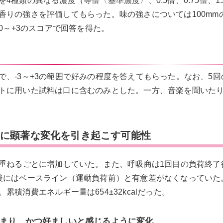
種類の異なる濃度（等倍〈基準濃度〉、0.5倍、0.75倍、1.
りの強さを評価してもらった。味の強さについては100mmの
0～+3のスコアで回答を得た。
、-3～+3の範囲で好みの程度を答えてもらった。なお、5回
トに用いた試料は口に含むのみとした。一方、音楽を聞いた
覚に顕著な変化を引き起こす可能性
を重ねるごとに増加していた。また、呼吸商は1回目の負荷終了
後にはベースライン（運動負荷前）と有意差がなくなっていた
積消費エネルギー量は654±32kcalだった。
強まり、かつ好ましいと感じるように変化