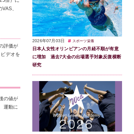
25倍）に
VAS、
2026年07月03日
スポーツ栄養
の評価が
日本人女性オリンピアンの月経不順が有意
りビデオを
に増加 過去7大会の出場選手対象反復横断
研究
後の値が
。運動に