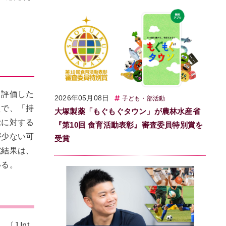
て評価した
2026年05月08日
子ども・部活動
えで、「持
大塚製薬「もぐもぐタウン」が農林水産省
覚に対する
『第10回 食育活動表彰』審査委員特別賞を
が少ない可
受賞
究結果は、
いる。
。〔J Int