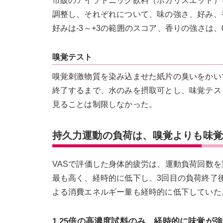
市販のアイソトニック飲料（ポカリスエット）を4
調整し、それぞれについて、味の強さ、好み、香
好みは-3～+3の範囲のスコア、香りの強さは、
嗅覚テスト
嗅覚刺激物質を染み込ませた紙片の臭いをかいで
終了するまで、水のみを摂取可とし、味覚テス
見ることは制限しなかった。
持久力運動の負荷は、嗅覚よりも味
VASで評価した身体的疲労は、運動負荷回数
最も高く、経時的に低下し、3回目の負荷終了
よる消費エネルギー量も経時的に低下していた。累
1.25倍の高濃度試料のみ、経時的に味覚が