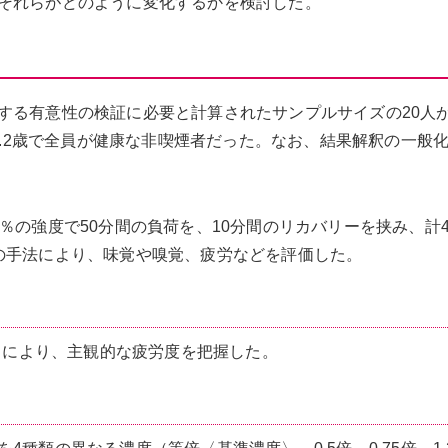
それらがどのように変化するかを検討した。
する有意性の検証に必要と計算されたサンプルサイズの20人
±0.2歳で全員が健康な非喫煙者だった。なお、結果解釈の一般
％の強度で50分間の負荷を、10分間のリカバリーを挟み、計
の手法により、味覚や嗅覚、疲労などを評価した。
S）により、主観的な疲労度を把握した。