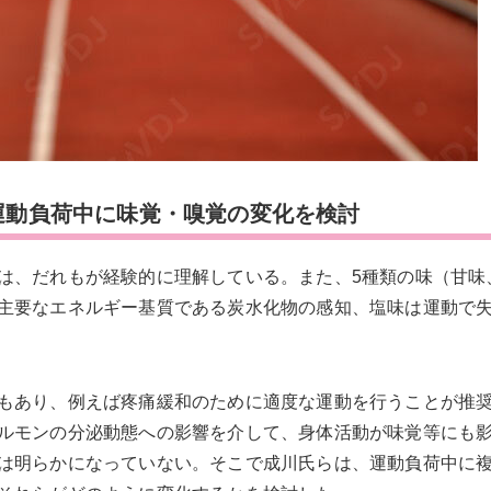
の運動負荷中に味覚・嗅覚の変化を検討
は、だれもが経験的に理解している。また、5種類の味（甘味
主要なエネルギー基質である炭水化物の感知、塩味は運動で
もあり、例えば疼痛緩和のために適度な運動を行うことが推
ルモンの分泌動態への影響を介して、身体活動が味覚等にも
は明らかになっていない。そこで成川氏らは、運動負荷中に