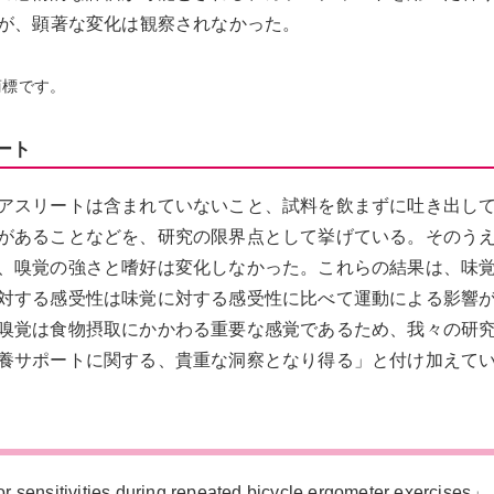
行ったが、顕著な変化は観察されなかった。
録商標です。
ート
アスリートは含まれていないこと、試料を飲まずに吐き出し
があることなどを、研究の限界点として挙げている。そのう
、嗅覚の強さと嗜好は変化しなかった。これらの結果は、味
対する感受性は味覚に対する感受性に比べて運動による影響
嗅覚は食物摂取にかかわる重要な感覚であるため、我々の研
養サポートに関する、貴重な洞察となり得る」と付け加えて
itivities during repeated bicycle ergometer exercises」