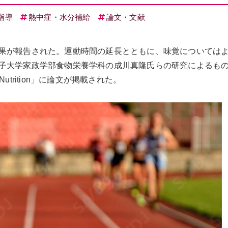
指導
熱中症・水分補給
論文・文献
果が報告された。運動時間の延長とともに、味覚については
子大学家政学部食物栄養学科の成川真隆氏らの研究によるも
 Sports Nutrition」に論文が掲載された。