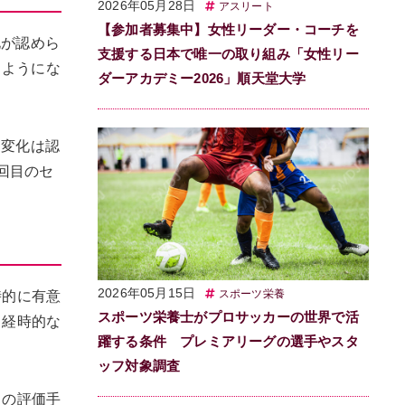
2026年05月28日
アスリート
【参加者募集中】女性リーダー・コーチを
化が認めら
支援する日本で唯一の取り組み「女性リー
るようにな
ダーアカデミー2026」順天堂大学
な変化は認
回目のセ
2026年05月15日
スポーツ栄養
時的に有意
スポーツ栄養士がプロサッカーの世界で活
、経時的な
躍する条件 プレミアリーグの選手やスタ
ッフ対象調査
りの評価手