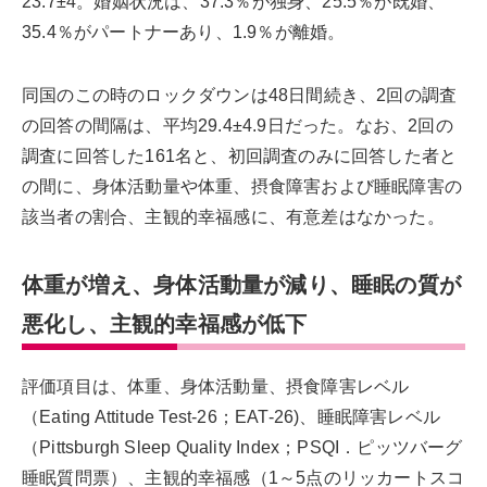
23.7±4。婚姻状況は、37.3％が独身、25.5％が既婚、
35.4％がパートナーあり、1.9％が離婚。
同国のこの時のロックダウンは48日間続き、2回の調査
の回答の間隔は、平均29.4±4.9日だった。なお、2回の
調査に回答した161名と、初回調査のみに回答した者と
の間に、身体活動量や体重、摂食障害および睡眠障害の
該当者の割合、主観的幸福感に、有意差はなかった。
体重が増え、身体活動量が減り、睡眠の質が
悪化し、主観的幸福感が低下
評価項目は、体重、身体活動量、摂食障害レベル
（Eating Attitude Test-26；EAT-26)、睡眠障害レベル
（Pittsburgh Sleep Quality Index；PSQI．ピッツバーグ
睡眠質問票）、主観的幸福感（1～5点のリッカートスコ