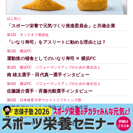
はじめに
「スポーツ栄養で元気づくり推進委員会」と共催企業
第1回 キックオフ座談会
「いなり寿司」をアスリートに勧める理由とは？
第2回 横浜FC
運動後の補食としてのいなり寿司 ✕ 横浜FC
第3回 横浜FC パフォーマンスアップのための食生活１
南 雄太選手・田代真一選手インタビュー
第4回 横浜FC パフォーマンスアップのための食生活２
佐藤謙介選手・斉藤光毅選手インタビュー
第5回 日本体育大学ウエイトリフティング部
大学生アスリートの身体づくりと食生活
第6回 横浜FCサッカースクール
ジュニアアスリートの発育・発達と食事