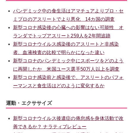
パンデミック中の食生活はアマチュアよりプロ・セ
ミプロのアスリートでより悪化 14カ国の調査
新型コロナ感染後の心臓への影響はない可能性 オ
ランダでトップアスリート259人を2年間追跡
新型コロナウイルス感染後のアスリートと非感染
者、血液検査の比較で明らかになった違い
新型コロナのパンデミック中にスポーツをどのよう
に再開したか 米国ユース選手50万人以上を調査
新型コロナ感染前と感染後で、アスリートのパフォ
ーマンスと食生活はどのように変化するか
運動・エクササイズ
新型コロナウイルス後遺症の倦怠感を身体活動で改
善できるか？ ナラティブレビュー