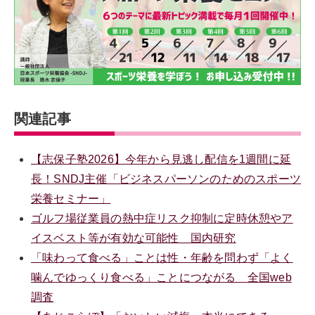
関連記事
【志保子塾2026】今年から見逃し配信を1週間に延
長！SNDJ主催「ビジネスパーソンのためのスポーツ
栄養セミナー」
ゴルフ場従業員の熱中症リスク抑制に定時休憩やア
イスベスト等が有効な可能性 国内研究
「味わって食べる」ことは性・年齢を問わず「よく
噛んでゆっくり食べる」ことにつながる 全国web
調査