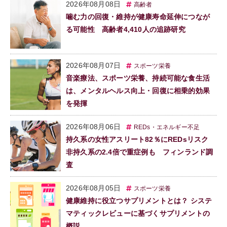
2026年08月08日
高齢者
噛む力の回復・維持が健康寿命延伸につなが
る可能性 高齢者4,410人の追跡研究
2026年08月07日
スポーツ栄養
音楽療法、スポーツ栄養、持続可能な食生活
は、メンタルヘルス向上・回復に相乗的効果
を発揮
2026年08月06日
REDs・エネルギー不足
持久系の女性アスリート82％にREDsリスク
非持久系の2.4倍で重症例も フィンランド調
査
2026年08月05日
スポーツ栄養
健康維持に役立つサプリメントとは？ システ
マティックレビューに基づくサプリメントの
概説