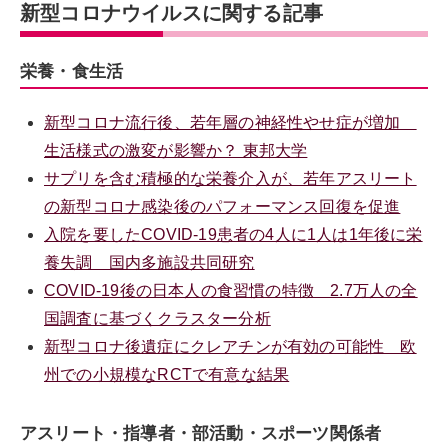
新型コロナウイルスに関する記事
栄養・食生活
新型コロナ流行後、若年層の神経性やせ症が増加
生活様式の激変が影響か？ 東邦大学
サプリを含む積極的な栄養介入が、若年アスリート
の新型コロナ感染後のパフォーマンス回復を促進
入院を要したCOVID-19患者の4人に1人は1年後に栄
養失調 国内多施設共同研究
COVID-19後の日本人の食習慣の特徴 2.7万人の全
国調査に基づくクラスター分析
新型コロナ後遺症にクレアチンが有効の可能性 欧
州での小規模なRCTで有意な結果
アスリート・指導者・部活動・スポーツ関係者