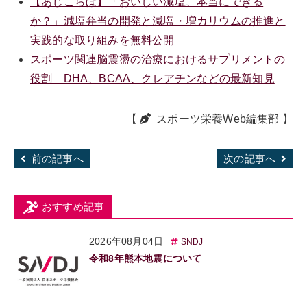
【あじこらぼ】「おいしい減塩、本当にできる
か？」減塩弁当の開発と減塩・増カリウムの推進と
実践的な取り組みを無料公開
スポーツ関連脳震盪の治療におけるサプリメントの
役割 DHA、BCAA、クレアチンなどの最新知見
【
スポーツ栄養Web編集部
】
前の記事へ
次の記事へ
おすすめ記事
2026年08月04日
SNDJ
令和8年熊本地震について