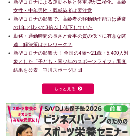
新型コロナによる運動不足と体重増が二極化、高齢
女性・中年男性・既感染者は要注意
新型コロナの影響で、高齢者の移動動作能力は通常
の1年と比べて3倍以上低下していた
勤務・通勤時間の長さと食事の質の低下に有意な関
連 解決策はテレワーク？
新型コロナの影響大！ 全国の4歳〜21歳・5,400人対
象とした「子ども・青少年のスポーツライフ」調査
結果を公表 笹川スポーツ財団
もっと見る