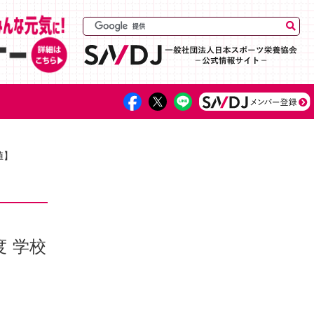
値】
 学校