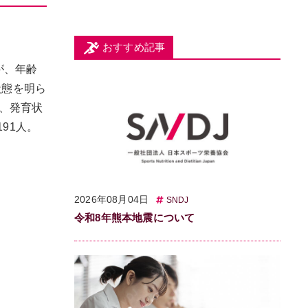
おすすめ記事
が、年齢
状態を明ら
、発育状
191人。
2026年08月04日
SNDJ
令和8年熊本地震について