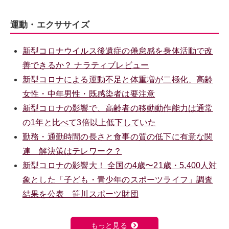
運動・エクササイズ
新型コロナウイルス後遺症の倦怠感を身体活動で改
善できるか？ ナラティブレビュー
新型コロナによる運動不足と体重増が二極化、高齢
女性・中年男性・既感染者は要注意
新型コロナの影響で、高齢者の移動動作能力は通常
の1年と比べて3倍以上低下していた
勤務・通勤時間の長さと食事の質の低下に有意な関
連 解決策はテレワーク？
新型コロナの影響大！ 全国の4歳〜21歳・5,400人対
象とした「子ども・青少年のスポーツライフ」調査
結果を公表 笹川スポーツ財団
もっと見る