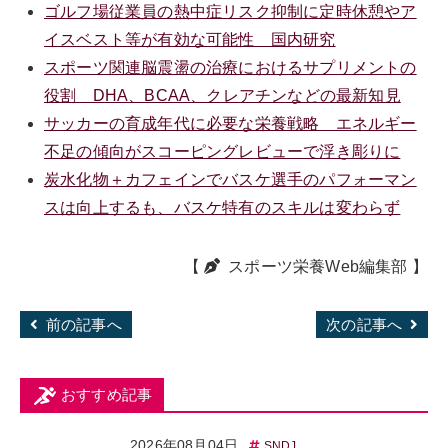
ゴルフ場従業員の熱中症リスク抑制に定時休憩やア
イスベスト等が有効な可能性 国内研究
スポーツ関連脳震盪の治療におけるサプリメントの
役割 DHA、BCAA、クレアチンなどの最新知見
サッカーの育成年代に必要な栄養戦略 エネルギー
不足の傾向がスコーピングレビューで浮き彫りに
炭水化物＋カフェインでバスケ選手のパフォーマン
スは向上するも、バスケ特有のスキルは変わらず
【
スポーツ栄養Web編集部
】
前の記事へ
次の記事へ
おすすめ記事
2026年08月04日
SNDJ