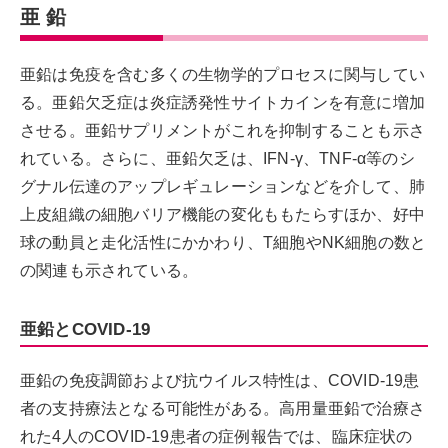
亜 鉛
亜鉛は免疫を含む多くの生物学的プロセスに関与してい
る。亜鉛欠乏症は炎症誘発性サイトカインを有意に増加
させる。亜鉛サプリメントがこれを抑制することも示さ
れている。さらに、亜鉛欠乏は、IFN-γ、TNF-α等のシ
グナル伝達のアップレギュレーションなどを介して、肺
上皮組織の細胞バリア機能の変化ももたらすほか、好中
球の動員と走化活性にかかわり、T細胞やNK細胞の数と
の関連も示されている。
亜鉛とCOVID-19
亜鉛の免疫調節および抗ウイルス特性は、COVID-19患
者の支持療法となる可能性がある。高用量亜鉛で治療さ
れた4人のCOVID-19患者の症例報告では、臨床症状の