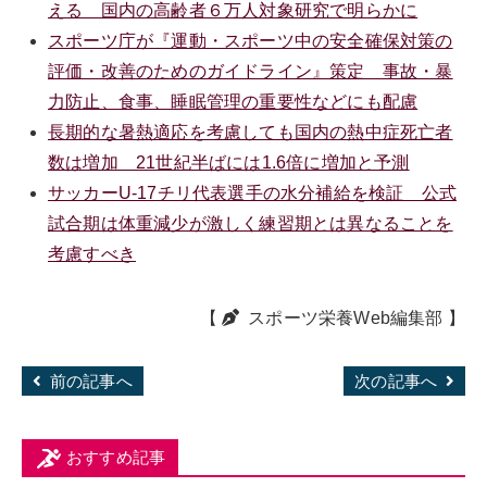
える 国内の高齢者６万人対象研究で明らかに
スポーツ庁が『運動・スポーツ中の安全確保対策の
評価・改善のためのガイドライン』策定 事故・暴
力防止、食事、睡眠管理の重要性などにも配慮
長期的な暑熱適応を考慮しても国内の熱中症死亡者
数は増加 21世紀半ばには1.6倍に増加と予測
サッカーU-17チリ代表選手の水分補給を検証 公式
試合期は体重減少が激しく練習期とは異なることを
考慮すべき
【
スポーツ栄養Web編集部
】
前の記事へ
次の記事へ
おすすめ記事