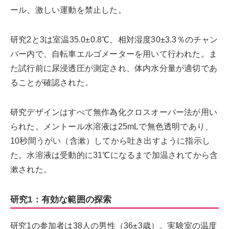
ール、激しい運動を禁止した。
研究2と3は室温35.0±0.8℃、相対湿度30±3.3％のチャン
バー内で、自転車エルゴメーターを用いて行われた。ま
た試行前に尿浸透圧が測定され、体内水分量が適切であ
ることが確認された。
研究デザインはすべて無作為化クロスオーバー法が用い
られた。メントール水溶液は25mLで無色透明であり、
10秒間うがい（含漱）してから吐き出すように指示し
た。水溶液は受動的に31℃になるまで加温されてから含
漱された。
研究1：有効な範囲の探索
研究1の参加者は38人の男性（36±3歳）。実験室の温度