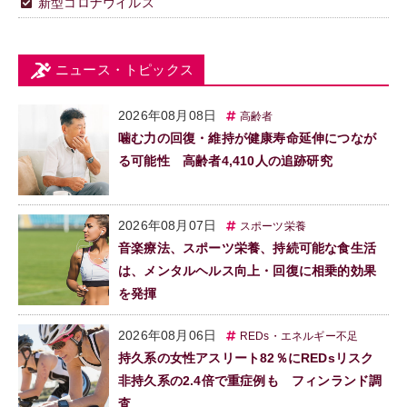
新型コロナウイルス
ニュース・トピックス
2026年08月08日
高齢者
噛む力の回復・維持が健康寿命延伸につなが
る可能性 高齢者4,410人の追跡研究
2026年08月07日
スポーツ栄養
音楽療法、スポーツ栄養、持続可能な食生活
は、メンタルヘルス向上・回復に相乗的効果
を発揮
2026年08月06日
REDs・エネルギー不足
持久系の女性アスリート82％にREDsリスク
非持久系の2.4倍で重症例も フィンランド調
査