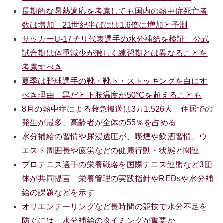
長期的な暑熱適応を考慮しても国内の熱中症死亡者
数は増加 21世紀半ばには1.6倍に増加と予測
サッカーU-17チリ代表選手の水分補給を検証 公式
試合期は体重減少が激しく練習期とは異なることを
考慮すべき
夏季は野球選手の靴・靴下・ストッキングを白にす
べき理由 黒だと下肢温度が50°Cを超えることも
8月の熱中症による救急搬送は3万1,526人 住居での
発生が最多、高齢者が全体の55％を占める
水分補給の習慣や尿浸透圧が、喫煙や飲酒習慣、ウ
エスト周囲長や疲労などの健康行動・状態と関連
プロテニス選手の栄養戦略を国際テニス連盟など3団
体が共同提言 栄養管理の実践指針やREDsや水分補
給の課題などを示す
オリエンテーリングなど長時間の競技で水分不足を
防ぐには、水分補給のタイミングが重要か