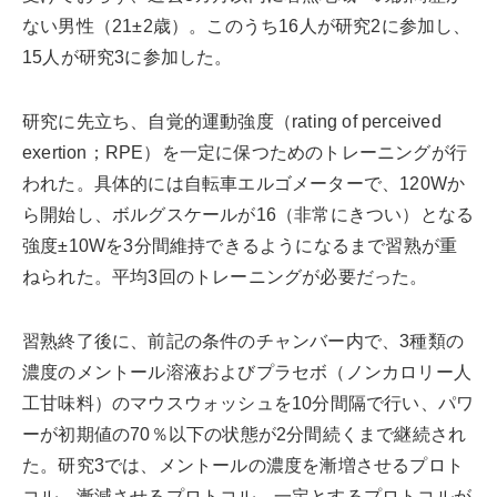
ない男性（21±2歳）。このうち16人が研究2に参加し、
15人が研究3に参加した。
研究に先立ち、自覚的運動強度（rating of perceived
exertion；RPE）を一定に保つためのトレーニングが行
われた。具体的には自転車エルゴメーターで、120Wか
ら開始し、ボルグスケールが16（非常にきつい）となる
強度±10Wを3分間維持できるようになるまで習熟が重
ねられた。平均3回のトレーニングが必要だった。
習熟終了後に、前記の条件のチャンバー内で、3種類の
濃度のメントール溶液およびプラセボ（ノンカロリー人
工甘味料）のマウスウォッシュを10分間隔で行い、パワ
ーが初期値の70％以下の状態が2分間続くまで継続され
た。研究3では、メントールの濃度を漸増させるプロト
コル、漸減させるプロトコル、一定とするプロトコルが