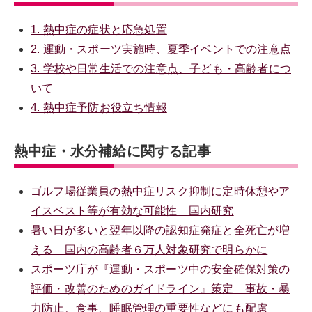
1. 熱中症の症状と応急処置
2. 運動・スポーツ実施時、夏季イベントでの注意点
3. 学校や日常生活での注意点、子ども・高齢者につ
いて
4. 熱中症予防お役立ち情報
熱中症・水分補給に関する記事
ゴルフ場従業員の熱中症リスク抑制に定時休憩やア
イスベスト等が有効な可能性 国内研究
暑い日が多いと翌年以降の認知症発症と全死亡が増
える 国内の高齢者６万人対象研究で明らかに
スポーツ庁が『運動・スポーツ中の安全確保対策の
評価・改善のためのガイドライン』策定 事故・暴
力防止、食事、睡眠管理の重要性などにも配慮