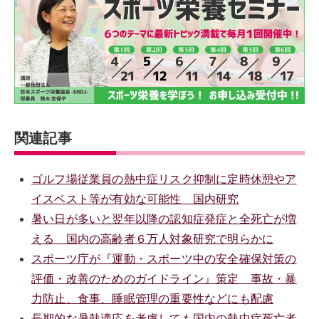
関連記事
ゴルフ場従業員の熱中症リスク抑制に定時休憩やア
イスベスト等が有効な可能性 国内研究
暑い日が多いと翌年以降の認知症発症と全死亡が増
える 国内の高齢者６万人対象研究で明らかに
スポーツ庁が『運動・スポーツ中の安全確保対策の
評価・改善のためのガイドライン』策定 事故・暴
力防止、食事、睡眠管理の重要性などにも配慮
長期的な暑熱適応を考慮しても国内の熱中症死亡者