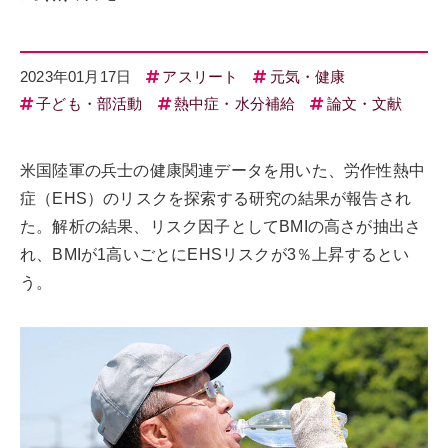
2023年01月17日
アスリート
元気・健康
子ども・部活動
熱中症・水分補給
論文・文献
米国陸軍の兵士の健康関連データを用いた、労作性熱中
症（EHS）のリスクを探索する研究の結果が報告され
た。解析の結果、リスク因子としてBMIの高さが抽出さ
れ、BMIが1高いごとにEHSリスクが3％上昇するとい
う。