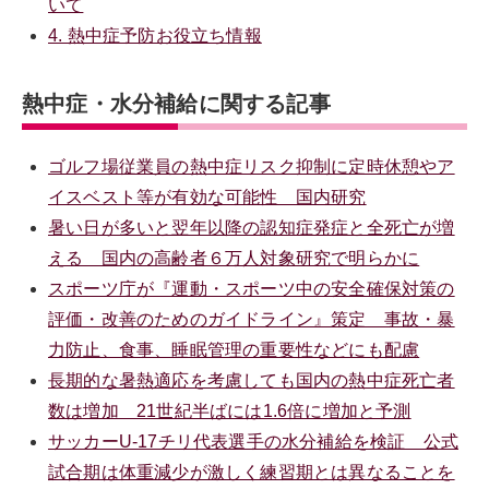
いて
4. 熱中症予防お役立ち情報
熱中症・水分補給に関する記事
ゴルフ場従業員の熱中症リスク抑制に定時休憩やア
イスベスト等が有効な可能性 国内研究
暑い日が多いと翌年以降の認知症発症と全死亡が増
える 国内の高齢者６万人対象研究で明らかに
スポーツ庁が『運動・スポーツ中の安全確保対策の
評価・改善のためのガイドライン』策定 事故・暴
力防止、食事、睡眠管理の重要性などにも配慮
長期的な暑熱適応を考慮しても国内の熱中症死亡者
数は増加 21世紀半ばには1.6倍に増加と予測
サッカーU-17チリ代表選手の水分補給を検証 公式
試合期は体重減少が激しく練習期とは異なることを