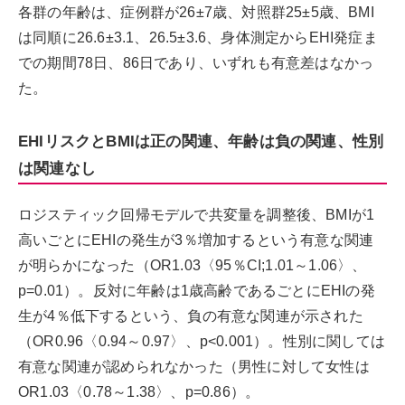
各群の年齢は、症例群が26±7歳、対照群25±5歳、BMI
は同順に26.6±3.1、26.5±3.6、身体測定からEHI発症ま
での期間78日、86日であり、いずれも有意差はなかっ
た。
EHIリスクとBMIは正の関連、年齢は負の関連、性別
は関連なし
ロジスティック回帰モデルで共変量を調整後、BMIが1
高いごとにEHIの発生が3％増加するという有意な関連
が明らかになった（OR1.03〈95％CI;1.01～1.06〉、
p=0.01）。反対に年齢は1歳高齢であるごとにEHIの発
生が4％低下するという、負の有意な関連が示された
（OR0.96〈0.94～0.97〉、p<0.001）。性別に関しては
有意な関連が認められなかった（男性に対して女性は
OR1.03〈0.78～1.38〉、p=0.86）。