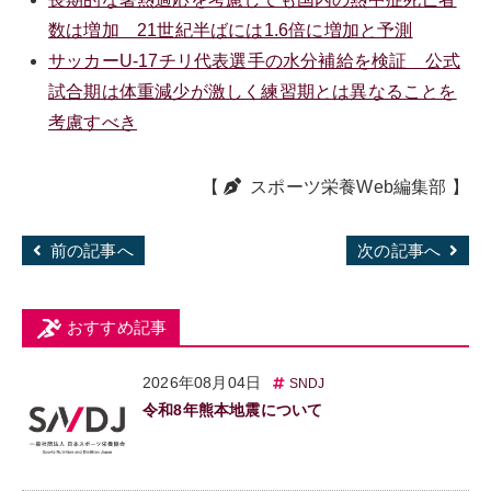
数は増加 21世紀半ばには1.6倍に増加と予測
サッカーU-17チリ代表選手の水分補給を検証 公式
試合期は体重減少が激しく練習期とは異なることを
考慮すべき
【
スポーツ栄養Web編集部
】
前の記事へ
次の記事へ
おすすめ記事
2026年08月04日
SNDJ
令和8年熊本地震について