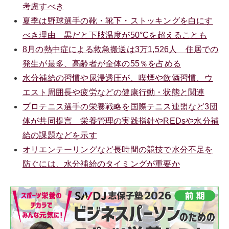
考慮すべき
夏季は野球選手の靴・靴下・ストッキングを白にす
べき理由 黒だと下肢温度が50°Cを超えることも
8月の熱中症による救急搬送は3万1,526人 住居での
発生が最多、高齢者が全体の55％を占める
水分補給の習慣や尿浸透圧が、喫煙や飲酒習慣、ウ
エスト周囲長や疲労などの健康行動・状態と関連
プロテニス選手の栄養戦略を国際テニス連盟など3団
体が共同提言 栄養管理の実践指針やREDsや水分補
給の課題などを示す
オリエンテーリングなど長時間の競技で水分不足を
防ぐには、水分補給のタイミングが重要か