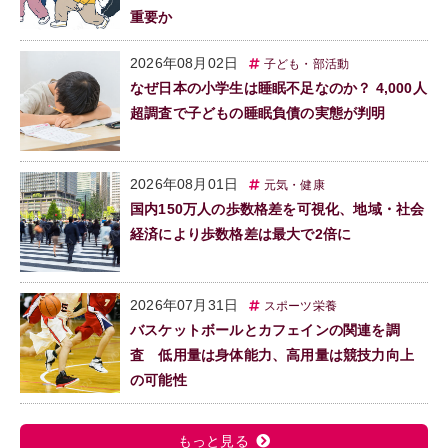
重要か
2026年08月02日
子ども・部活動
なぜ日本の小学生は睡眠不足なのか？ 4,000人
超調査で子どもの睡眠負債の実態が判明
2026年08月01日
元気・健康
国内150万人の歩数格差を可視化、地域・社会
経済により歩数格差は最大で2倍に
2026年07月31日
スポーツ栄養
バスケットボールとカフェインの関連を調
査 低用量は身体能力、高用量は競技力向上
の可能性
もっと見る