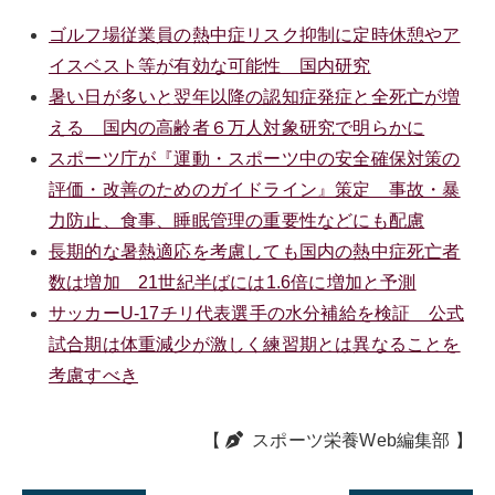
ゴルフ場従業員の熱中症リスク抑制に定時休憩やア
イスベスト等が有効な可能性 国内研究
暑い日が多いと翌年以降の認知症発症と全死亡が増
える 国内の高齢者６万人対象研究で明らかに
スポーツ庁が『運動・スポーツ中の安全確保対策の
評価・改善のためのガイドライン』策定 事故・暴
力防止、食事、睡眠管理の重要性などにも配慮
長期的な暑熱適応を考慮しても国内の熱中症死亡者
数は増加 21世紀半ばには1.6倍に増加と予測
サッカーU-17チリ代表選手の水分補給を検証 公式
試合期は体重減少が激しく練習期とは異なることを
考慮すべき
【
スポーツ栄養Web編集部
】