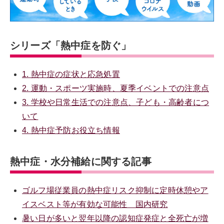
シリーズ「熱中症を防ぐ」
1. 熱中症の症状と応急処置
2. 運動・スポーツ実施時、夏季イベントでの注意点
3. 学校や日常生活での注意点、子ども・高齢者につ
いて
4. 熱中症予防お役立ち情報
熱中症・水分補給に関する記事
ゴルフ場従業員の熱中症リスク抑制に定時休憩やア
イスベスト等が有効な可能性 国内研究
暑い日が多いと翌年以降の認知症発症と全死亡が増