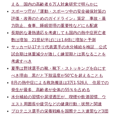
える 国内の高齢者６万人対象研究で明らかに
スポーツ庁が『運動・スポーツ中の安全確保対策の
評価・改善のためのガイドライン』策定 事故・暴
力防止、食事、睡眠管理の重要性などにも配慮
長期的な暑熱適応を考慮しても国内の熱中症死亡者
数は増加 21世紀半ばには1.6倍に増加と予測
サッカーU-17チリ代表選手の水分補給を検証 公式
試合期は体重減少が激しく練習期とは異なることを
考慮すべき
夏季は野球選手の靴・靴下・ストッキングを白にす
べき理由 黒だと下肢温度が50°Cを超えることも
8月の熱中症による救急搬送は3万1,526人 住居での
発生が最多、高齢者が全体の55％を占める
水分補給の習慣や尿浸透圧が、喫煙や飲酒習慣、ウ
エスト周囲長や疲労などの健康行動・状態と関連
プロテニス選手の栄養戦略を国際テニス連盟など3団