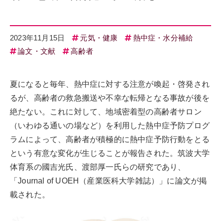
2023年11月15日
元気・健康
熱中症・水分補給
論文・文献
高齢者
夏になると毎年、熱中症に対する注意が喚起・啓発され
るが、高齢者の救急搬送や不幸な転帰となる事故が後を
絶たない。これに対して、地域密着型の高齢者サロン
（いわゆる通いの場など）を利用した熱中症予防プログ
ラムによって、高齢者が積極的に熱中症予防行動をとる
という有意な変化が生じることが報告された。筑波大学
体育系の國吉光氏、渡部厚一氏らの研究であり、
「Journal of UOEH（産業医科大学雑誌）」に論文が掲
載された。