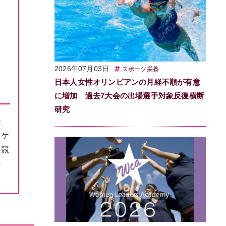
2026年07月03日
スポーツ栄養
日本人女性オリンピアンの月経不順が有意
に増加 過去7大会の出場選手対象反復横断
研究
企
、ケ
／競
老