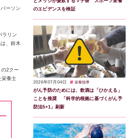
とメッシが愛飲するマテ茶 スポーツ栄養
スパーソン
のエビデンスを検証
パラリン
義は、鈴木
）の2クー
た栄養士
2026年07月04日
栄養指導
がん予防のためには、飲酒は「ひかえる」
ことを推奨 「科学的根拠に基づくがん予
防法5+1」刷新