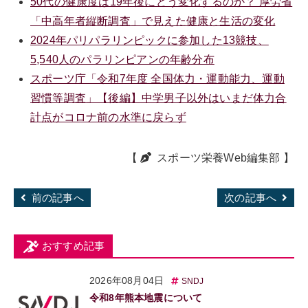
50代の健康度は19年後にどう変化するのか？ 厚労省
「中高年者縦断調査」で見えた健康と生活の変化
2024年パリパラリンピックに参加した13競技、
5,540人のパラリンピアンの年齢分布
スポーツ庁「令和7年度 全国体力・運動能力、運動
習慣等調査」【後編】中学男子以外はいまだ体力合
計点がコロナ前の水準に戻らず
【
スポーツ栄養Web編集部
】
前の記事へ
次の記事へ
おすすめ記事
2026年08月04日
SNDJ
令和8年熊本地震について