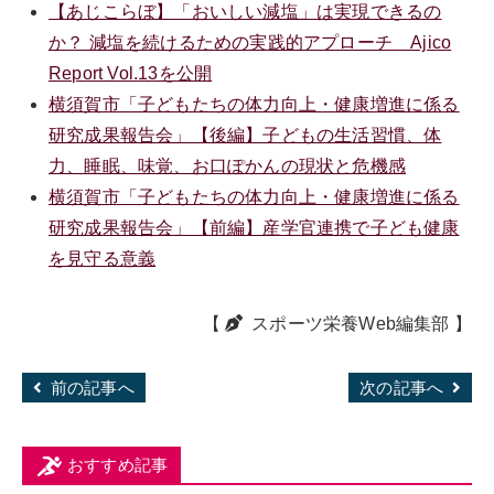
【あじこらぼ】「おいしい減塩」は実現できるの
か？ 減塩を続けるための実践的アプローチ Ajico
Report Vol.13を公開
横須賀市「子どもたちの体力向上・健康増進に係る
研究成果報告会」【後編】子どもの生活習慣、体
力、睡眠、味覚、お口ぽかんの現状と危機感
横須賀市「子どもたちの体力向上・健康増進に係る
研究成果報告会」【前編】産学官連携で子ども健康
を見守る意義
【
スポーツ栄養Web編集部
】
前の記事へ
次の記事へ
おすすめ記事