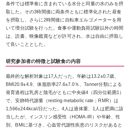
条件では標準食に含まれている水分と同量の水のみを摂
取した。その3時間後に両条件ともに標準化された昼食
を摂取し、さらに2時間後に自転車エルゴメーターを用
いて増分試験を行った。食事や運動負荷試験以外の時間
は、読書、映像鑑賞などが許可され、水は自由に摂取し
て良いこととした。
研究参加者の特徴と試験食の内容
最終的な解析対象は17人だった。年齢は13.2±0.7歳、
BMI20.9±4.9、体脂肪率27.6±7.0％、Tanner分類による
発育過程は乳房と陰毛がともに中央値4（四分位範囲1）
で、安静時代謝量（resting metabolic rate；RMR）は
1,566±244kcal/日だった。4人は過体重、1人は肥満に該
当したが、インスリン感受性（HOMA-IR）や年齢、性
別、BMIに基づき、心血管代謝性疾患のリスクがあると