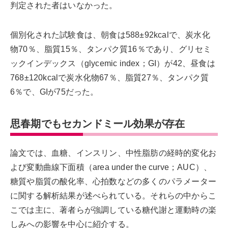
判定された者はいなかった。
個別化された試験食は、朝食は588±92kcalで、炭水化
物70％、脂質15％、タンパク質16％であり、グリセミ
ックインデックス（glycemic index；GI）が42、昼食は
768±120kcalで炭水化物67％、脂質27％、タンパク質
6％で、GIが75だった。
思春期でもセカンドミール効果が存在
論文では、血糖、インスリン、中性脂肪の経時的変化お
よび変動曲線下面積（area under the curve；AUC）、
糖質や脂質の酸化率、心拍数などの多くのパラメーター
に関する解析結果が述べられている。それらの中からこ
こでは主に、著者らが強調している糖代謝と運動時の楽
しみへの影響を中心に紹介する。