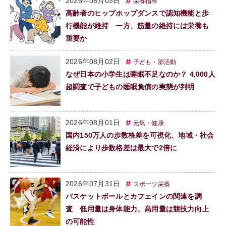
2026年08月03日
栄養指導
高齢者のヒップホップダンスで認知機能と歩
行機能が維持 一方、筋量の維持には栄養も
重要か
2026年08月02日
子ども・部活動
なぜ日本の小学生は睡眠不足なのか？ 4,000人
超調査で子どもの睡眠負債の実態が判明
2026年08月01日
元気・健康
国内150万人の歩数格差を可視化、地域・社会
経済により歩数格差は最大で2倍に
2026年07月31日
スポーツ栄養
バスケットボールとカフェインの関連を調
査 低用量は身体能力、高用量は競技力向上
の可能性