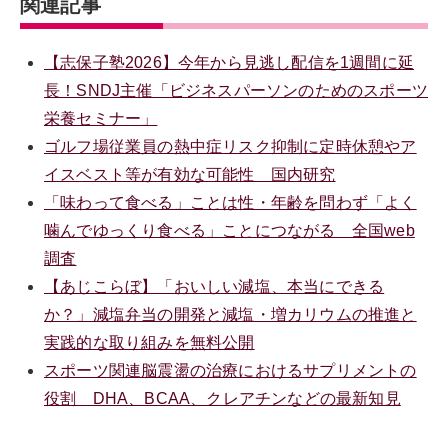
関連記事
【志保子塾2026】今年から見逃し配信を1週間に延
長！SNDJ主催「ビジネスパーソンのためのスポーツ
栄養セミナー」
ゴルフ場従業員の熱中症リスク抑制に定時休憩やア
イスベスト等が有効な可能性 国内研究
「味わって食べる」ことは性・年齢を問わず「よく
噛んでゆっくり食べる」ことにつながる 全国web
調査
【あじこらぼ】「おいしい減塩、本当にできる
か？」減塩弁当の開発と減塩・増カリウムの推進と
実践的な取り組みを無料公開
スポーツ関連脳震盪の治療におけるサプリメントの
役割 DHA、BCAA、クレアチンなどの最新知見