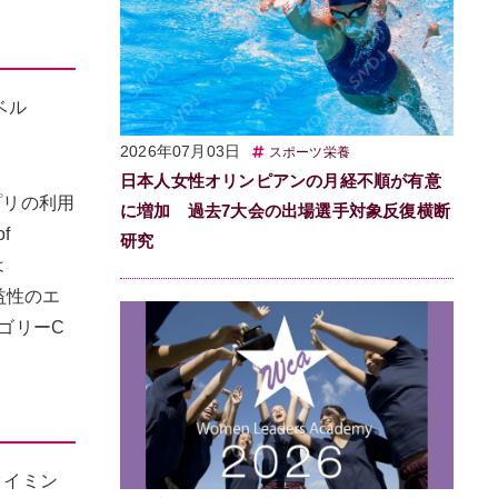
ベル
2026年07月03日
スポーツ栄養
日本人女性オリンピアンの月経不順が有意
プリの利用
に増加 過去7大会の出場選手対象反復横断
f
研究
は
有益性のエ
ゴリーC
タイミン