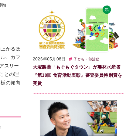
和物
が上がるほ
ェル、カフ
2026年05月08日
子ども・部活動
アスリー
大塚製薬「もぐもぐタウン」が農林水産省
ことの理
『第10回 食育活動表彰』審査委員特別賞を
同様の傾向
受賞
n