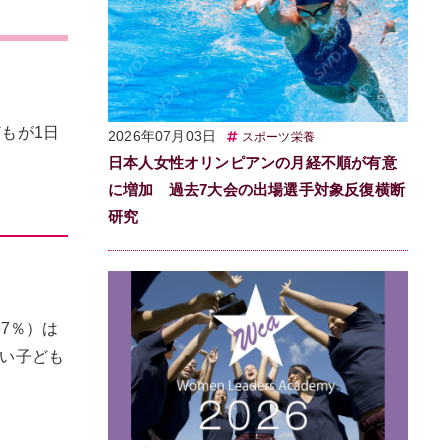
どもが1日
2026年07月03日
スポーツ栄養
日本人女性オリンピアンの月経不順が有意
に増加 過去7大会の出場選手対象反復横断
研究
67％）は
ない子ども