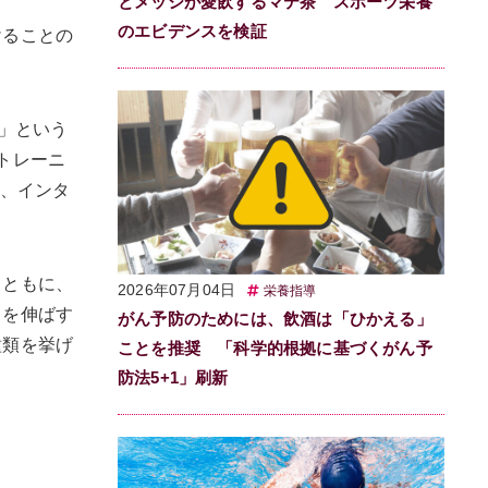
とメッシが愛飲するマテ茶 スポーツ栄養
のエビデンスを検証
けることの
」という
トレーニ
ム、インタ
とともに、
2026年07月04日
栄養指導
力を伸ばす
がん予防のためには、飲酒は「ひかえる」
種類を挙げ
ことを推奨 「科学的根拠に基づくがん予
防法5+1」刷新