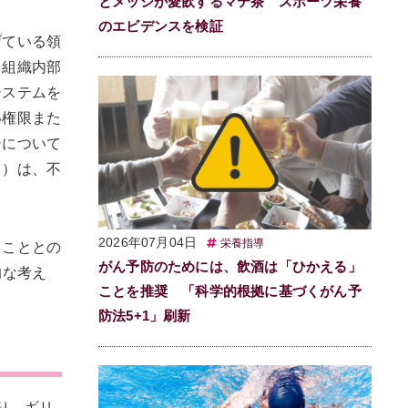
とメッシが愛飲するマテ茶 スポーツ栄養
のエビデンスを検証
げている領
、組織内部
システムを
い権限また
ジについて
る）は、不
2026年07月04日
栄養指導
ることとの
がん予防のためには、飲酒は「ひかえる」
的な考え
ことを推奨 「科学的根拠に基づくがん予
防法5+1」刷新
り。ギリ