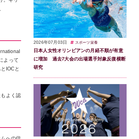
％、
2026年07月03日
スポーツ栄養
日本人女性オリンピアンの月経不順が有意
ional
に増加 過去7大会の出場選手対象反復横断
国によって
研究
とIOCと
最もよく認
テムへの信