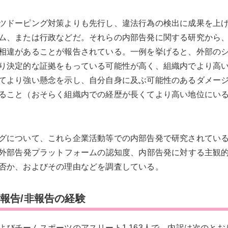
ツドーピング対策よりも先行し、違法行為の検出に成果を上
ム、または行政などだ。それらの内部告発に関する研究から
相違があることが報告されている。一例を挙げると、外部の
り決定的な証拠をもっている可能性が高く、組織内でより高
てより強い懸念を示し、自分自身に及ぶ可能性のあるダメー
ること（おそらく組織内での経歴が長くてより高い地位にい
グについて、これら企業活動等での内部告発で研究されてい
る外部告発プラットフォームの認知度、内部告発に対する主観
否か、およびその理由などを調査している。
報告/非報告の経験
びチームスポーツのアスリート1,163人で、内訳は次のとお