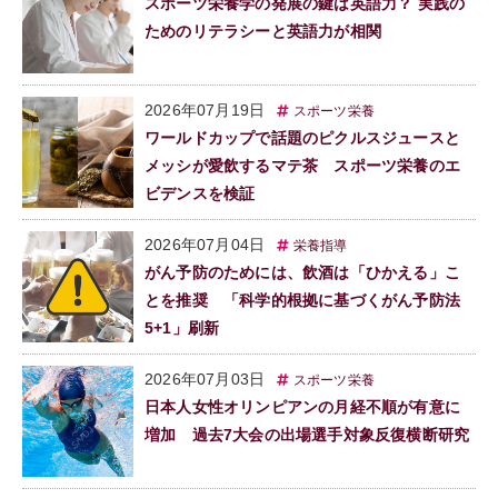
スポーツ栄養学の発展の鍵は英語力？ 実践の
ためのリテラシーと英語力が相関
2026年07月19日
スポーツ栄養
ワールドカップで話題のピクルスジュースと
メッシが愛飲するマテ茶 スポーツ栄養のエ
ビデンスを検証
2026年07月04日
栄養指導
がん予防のためには、飲酒は「ひかえる」こ
とを推奨 「科学的根拠に基づくがん予防法
5+1」刷新
2026年07月03日
スポーツ栄養
日本人女性オリンピアンの月経不順が有意に
増加 過去7大会の出場選手対象反復横断研究