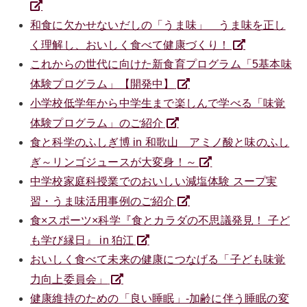
和食に欠かせないだしの「うま味」 うま味を正し
く理解し、おいしく食べて健康づくり！
これからの世代に向けた新食育プログラム「5基本味
体験プログラム」【開発中】
小学校低学年から中学生まで楽しんで学べる「味覚
体験プログラム」のご紹介
食と科学のふしぎ博 in 和歌山 アミノ酸と味のふし
ぎ～リンゴジュースが大変身！～
中学校家庭科授業でのおいしい減塩体験 スープ実
習・うま味活用事例のご紹介
食×スポーツ×科学『食とカラダの不思議発見！ 子ど
も学び縁日』 in 狛江
おいしく食べて未来の健康につなげる「子ども味覚
力向上委員会」
健康維持のための「良い睡眠」-加齢に伴う睡眠の変