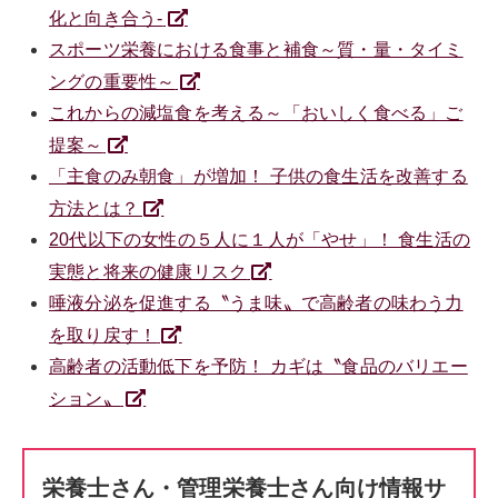
化と向き合う-
スポーツ栄養における食事と補食～質・量・タイミ
ングの重要性～
これからの減塩食を考える～「おいしく食べる」ご
提案～
「主食のみ朝食」が増加！ 子供の食生活を改善する
方法とは？
20代以下の女性の５人に１人が「やせ」！ 食生活の
実態と将来の健康リスク
唾液分泌を促進する〝うま味〟で高齢者の味わう力
を取り戻す！
高齢者の活動低下を予防！ カギは〝食品のバリエー
ション〟
栄養士さん・管理栄養士さん向け情報サ