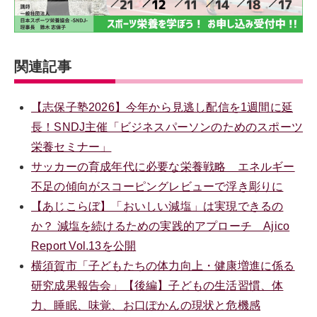
関連記事
【志保子塾2026】今年から見逃し配信を1週間に延
長！SNDJ主催「ビジネスパーソンのためのスポーツ
栄養セミナー」
サッカーの育成年代に必要な栄養戦略 エネルギー
不足の傾向がスコーピングレビューで浮き彫りに
【あじこらぼ】「おいしい減塩」は実現できるの
か？ 減塩を続けるための実践的アプローチ Ajico
Report Vol.13を公開
横須賀市「子どもたちの体力向上・健康増進に係る
研究成果報告会」【後編】子どもの生活習慣、体
力、睡眠、味覚、お口ぽかんの現状と危機感